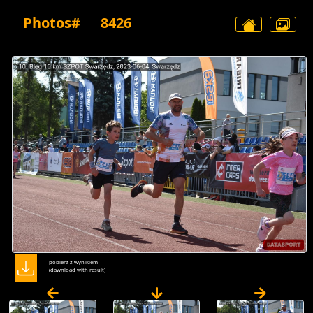
Photos#
8426
pobierz z wynikiem
(dawnload with result)