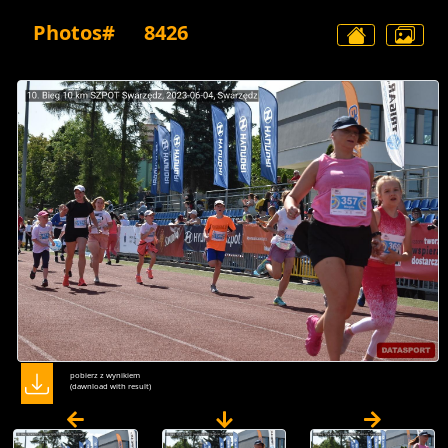
Photos#
8426
pobierz z wynikiem
(dawnload with result)