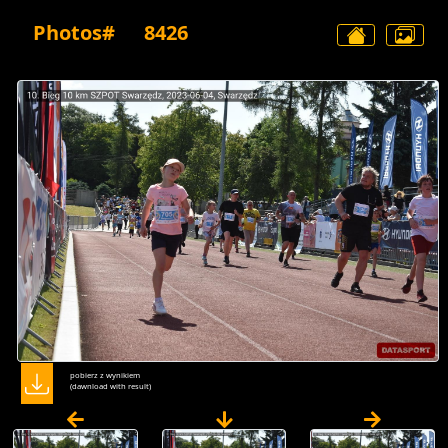
Photos#
8426
pobierz z wynikiem
(dawnload with result)