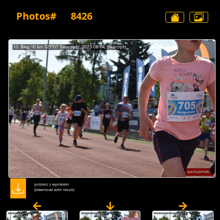
Photos#
8426
pobierz z wynikiem
(dawnload with result)