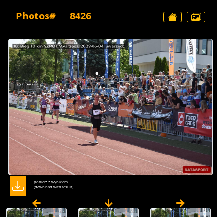
Photos#
8426
pobierz z wynikiem
(dawnload with result)