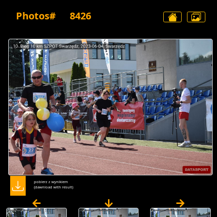
Photos#
8426
pobierz z wynikiem
(dawnload with result)