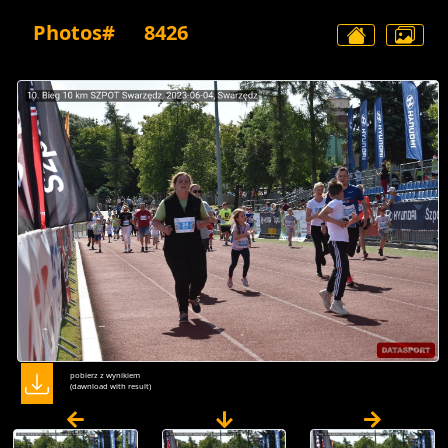
Photos#
8426
pobierz z wynikiem
(dawnload with result)