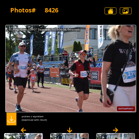
Photos#
8426
pobierz z wynikiem
(dawnload with result)