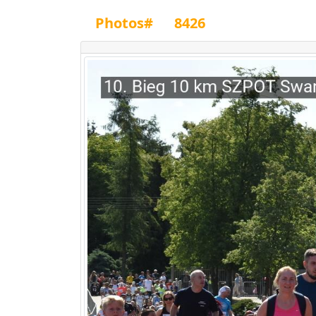
Photos#
8426