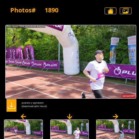
Photos#
1890
pobierz z wynikiem
(dawnload with result)