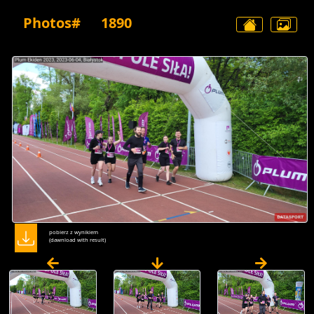
Photos#
1890
pobierz z wynikiem
(dawnload with result)