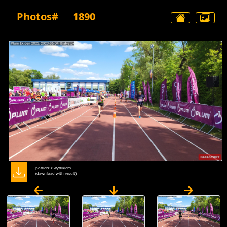
Photos#
1890
pobierz z wynikiem
(dawnload with result)