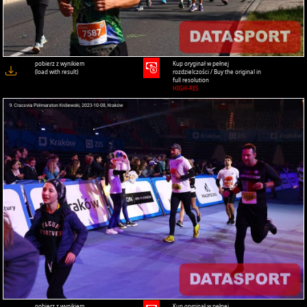
pobierz z wynikiem
Kup oryginał w pełnej
(load with result)
rozdzielczości / Buy the original in
full resolution
HIGH-RES
pobierz z wynikiem
Kup oryginał w pełnej