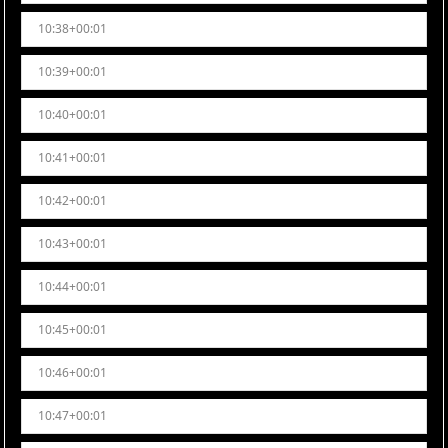
10:38+00:01
10:39+00:01
10:40+00:01
10:41+00:01
10:42+00:01
10:43+00:01
10:44+00:01
10:45+00:01
10:46+00:01
10:47+00:01