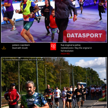
pobierz z wynikiem
Kup oryginał w pełnej
(load with result)
rozdzielczości / Buy the original in
full resolution
HIGH-RES