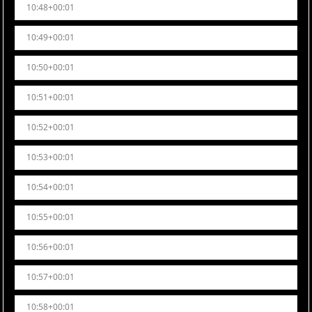
10:48+00:01
10:49+00:01
10:50+00:01
10:51+00:01
10:52+00:01
10:53+00:01
10:54+00:01
10:55+00:01
10:56+00:01
10:57+00:01
10:58+00:01