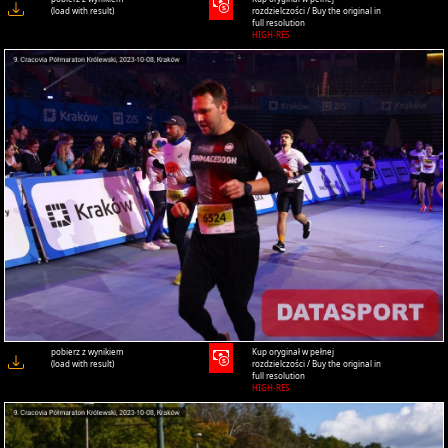
(load with result)
rozdzielczości / Buy the original in
full resolution
HIGH-RES
pobierz z wynikiem
Kup oryginał w pełnej
(load with result)
rozdzielczości / Buy the original in
full resolution
HIGH-RES