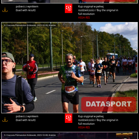
pobierz z wynikiem
Kup oryginał w pełnej
(load with result)
rozdzielczości / Buy the original in
full resolution
HIGH-RES
pobierz z wynikiem
Kup oryginał w pełnej
(load with result)
rozdzielczości / Buy the original in
full resolution
HIGH-RES