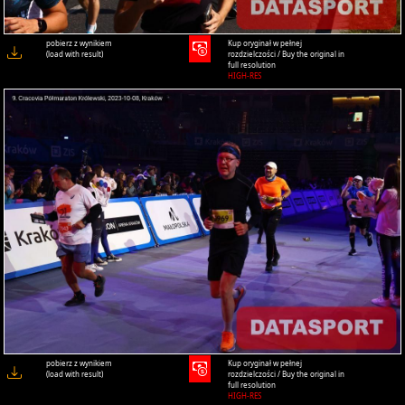
pobierz z wynikiem
Kup oryginał w pełnej
(load with result)
rozdzielczości / Buy the original in
full resolution
HIGH-RES
pobierz z wynikiem
Kup oryginał w pełnej
(load with result)
rozdzielczości / Buy the original in
full resolution
HIGH-RES