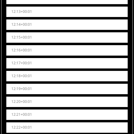
12:13+00:01
12:14+00:01
12:15+00:01
12:16+00:01
12:17+00:01
12:18+00:01
12:19+00:01
12:20+00:01
12:21+00:01
12:22+00:01