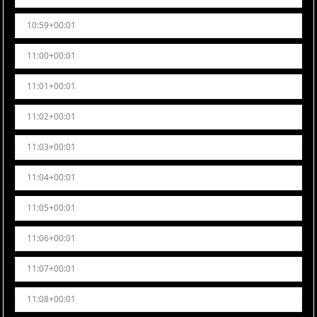
10:59+00:01
11:00+00:01
11:01+00:01
11:02+00:01
11:03+00:01
11:04+00:01
11:05+00:01
11:06+00:01
11:07+00:01
11:08+00:01