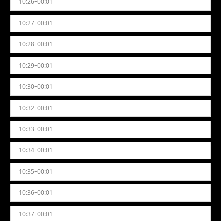
10:26+00:01
10:27+00:01
10:28+00:01
10:29+00:01
10:30+00:01
10:32+00:01
10:33+00:01
10:34+00:01
10:35+00:01
10:36+00:01
10:37+00:01