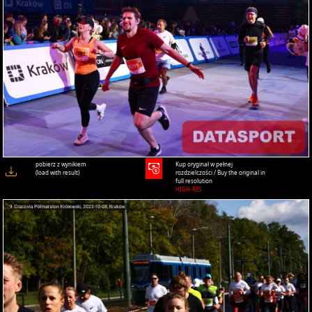
pobierz z wynikiem
Kup oryginał w pełnej
(load with result)
rozdzielczości / Buy the original in
full resolution
HIGH-RES