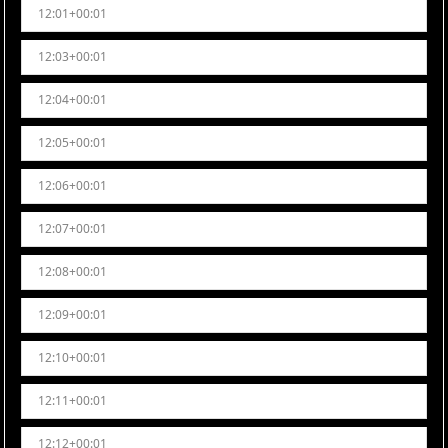
12:01+00:01
12:03+00:01
12:04+00:01
12:05+00:01
12:06+00:01
12:07+00:01
12:08+00:01
12:09+00:01
12:10+00:01
12:11+00:01
12:12+00:01