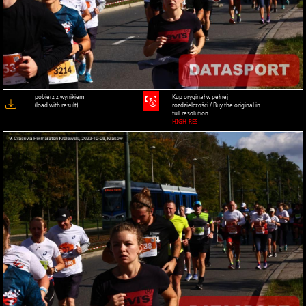
pobierz z wynikiem
Kup oryginał w pełnej
(load with result)
rozdzielczości / Buy the original in
full resolution
HIGH-RES