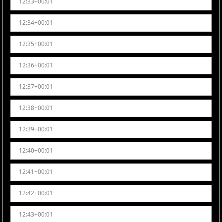
12:33+00:01
12:34+00:01
12:35+00:01
12:36+00:01
12:37+00:01
12:38+00:01
12:39+00:01
12:40+00:01
12:41+00:01
12:42+00:01
12:43+00:01