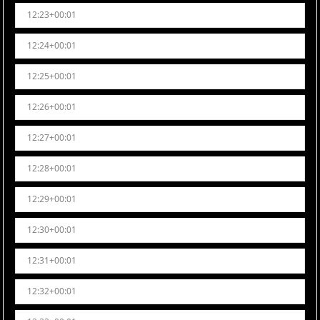
12:23+00:01
12:24+00:01
12:25+00:01
12:26+00:01
12:27+00:01
12:28+00:01
12:29+00:01
12:30+00:01
12:31+00:01
12:32+00:01