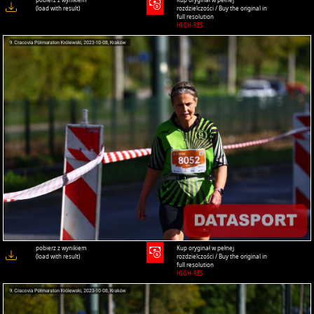
(load with result)
rozdzielczości / Buy the original in
full resolution
HIGH-RES
pobierz z wynikiem
Kup oryginał w pełnej
(load with result)
rozdzielczości / Buy the original in
full resolution
HIGH-RES