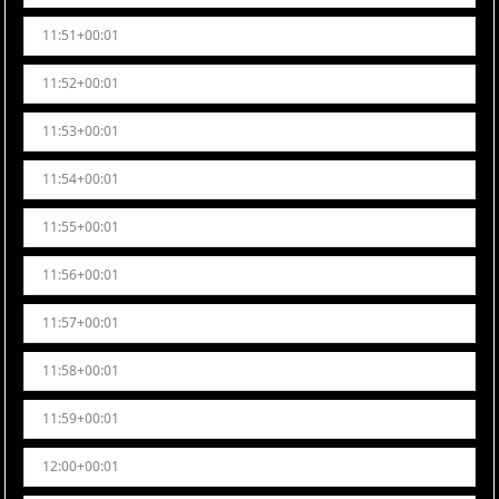
11:51+00:01
11:52+00:01
11:53+00:01
11:54+00:01
11:55+00:01
11:56+00:01
11:57+00:01
11:58+00:01
11:59+00:01
12:00+00:01