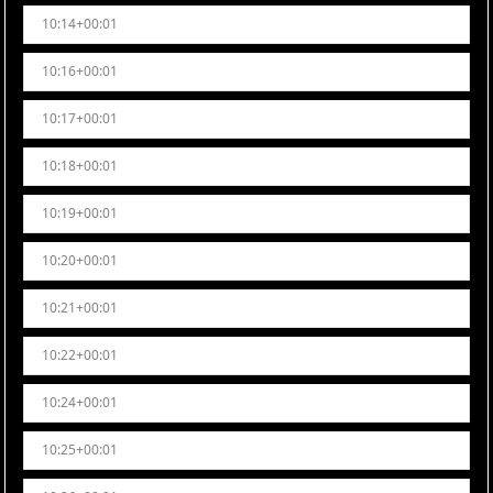
10:14+00:01
10:16+00:01
10:17+00:01
10:18+00:01
10:19+00:01
10:20+00:01
10:21+00:01
10:22+00:01
10:24+00:01
10:25+00:01