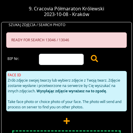
9. Cracovia Półmaraton Królewski
2023-10-08 - Kraków
SZUKAJ ZDJĘCIA / SEARCH PHOTO
READY FOR SEARCH 13046 / 13046
BIP Nr:
FACE ID
Zrób zdjęcie swojej twarzy lub wybierz zdjęcie z Twoją twarz. Zdjęcie
zostanie wysłane i przetworzone na serwerze by Cię wyszukać na
innych zdjęciach.
Wysyłając zdjęcie wyrażasz na to zgodę.
Take face photo or choice photo of your face. The photo will send and
process on server to find you on other photos.