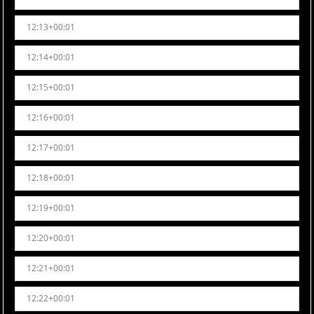
12:13+00:01
12:14+00:01
12:15+00:01
12:16+00:01
12:17+00:01
12:18+00:01
12:19+00:01
12:20+00:01
12:21+00:01
12:22+00:01