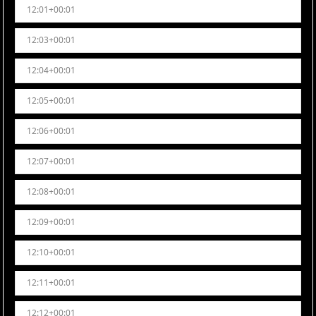
12:01+00:01
12:03+00:01
12:04+00:01
12:05+00:01
12:06+00:01
12:07+00:01
12:08+00:01
12:09+00:01
12:10+00:01
12:11+00:01
12:12+00:01