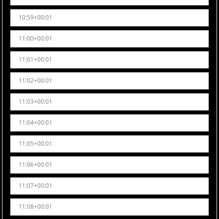
10:59+00:01
11:00+00:01
11:01+00:01
11:02+00:01
11:03+00:01
11:04+00:01
11:05+00:01
11:06+00:01
11:07+00:01
11:08+00:01