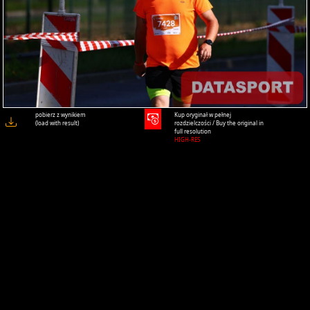
pobierz z wynikiem
Kup oryginał w pełnej
(load with result)
rozdzielczości / Buy the original in
full resolution
HIGH-RES