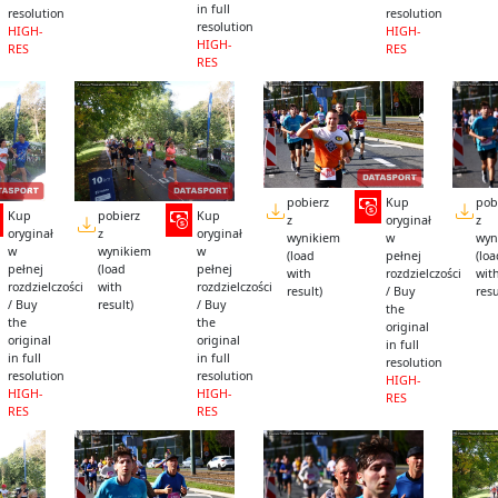
in full
resolution
resolution
resolution
HIGH-
HIGH-
HIGH-
RES
RES
RES
pobierz
Kup
pob
Kup
pobierz
Kup
z
oryginał
z
oryginał
z
oryginał
wynikiem
w
wyn
w
wynikiem
w
(load
pełnej
(lo
pełnej
(load
pełnej
with
rozdzielczości
wit
rozdzielczości
with
rozdzielczości
result)
/ Buy
resu
/ Buy
result)
/ Buy
the
the
the
original
original
original
in full
in full
in full
resolution
resolution
resolution
HIGH-
HIGH-
HIGH-
RES
RES
RES