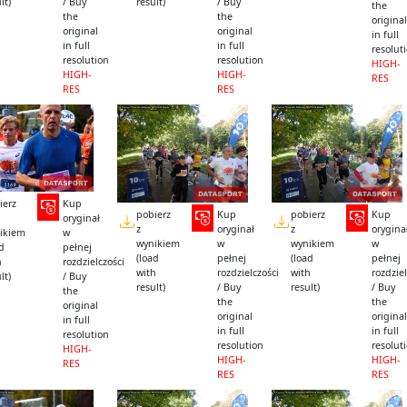
lt)
/ Buy
result)
/ Buy
the
the
the
original
original
original
in full
in full
in full
resolut
resolution
resolution
HIGH-
HIGH-
HIGH-
RES
RES
RES
ierz
Kup
pobierz
Kup
pobierz
Kup
oryginał
z
oryginał
z
orygina
ikiem
w
wynikiem
w
wynikiem
w
ad
pełnej
(load
pełnej
(load
pełnej
h
rozdzielczości
with
rozdzielczości
with
rozdziel
lt)
/ Buy
result)
/ Buy
result)
/ Buy
the
the
the
original
original
original
in full
in full
in full
resolution
resolution
resolut
HIGH-
HIGH-
HIGH-
RES
RES
RES