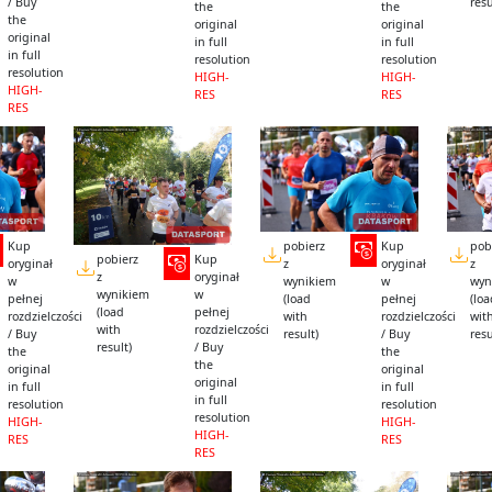
/ Buy
resu
the
the
the
original
original
original
in full
in full
in full
resolution
resolution
resolution
HIGH-
HIGH-
HIGH-
RES
RES
RES
Kup
pobierz
Kup
pob
pobierz
Kup
oryginał
z
oryginał
z
z
oryginał
w
wynikiem
w
wyn
wynikiem
w
pełnej
(load
pełnej
(lo
(load
pełnej
rozdzielczości
with
rozdzielczości
wit
with
rozdzielczości
/ Buy
result)
/ Buy
resu
result)
/ Buy
the
the
the
original
original
original
in full
in full
in full
resolution
resolution
resolution
HIGH-
HIGH-
HIGH-
RES
RES
RES