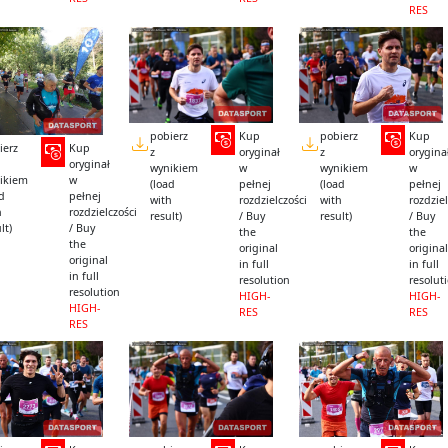
RES
pobierz
Kup
pobierz
Kup
ierz
Kup
z
oryginał
z
orygina
oryginał
wynikiem
w
wynikiem
w
ikiem
w
(load
pełnej
(load
pełnej
ad
pełnej
with
rozdzielczości
with
rozdziel
h
rozdzielczości
result)
/ Buy
result)
/ Buy
lt)
/ Buy
the
the
the
original
original
original
in full
in full
in full
resolution
resolut
resolution
HIGH-
HIGH-
HIGH-
RES
RES
RES