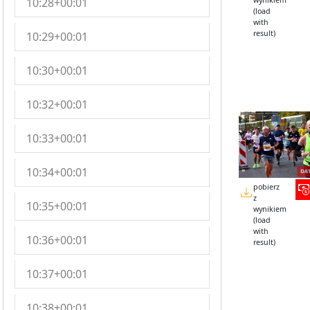
10:28+00:01
wynikiem
(load
with
result)
10:29+00:01
10:30+00:01
10:32+00:01
10:33+00:01
10:34+00:01
pobierz
z
10:35+00:01
wynikiem
(load
with
10:36+00:01
result)
10:37+00:01
10:38+00:01