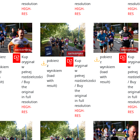
resolution
resolution
resolut
HIGH-
HIGH-
HIGH-
RES
RES
RES
ierz
Kup
pobierz
Kup
pobierz
Kup
oryginał
z
orygina
z
oryginał
ikiem
w
wynikiem
w
wynikiem
w
ad
pełnej
(load
pełnej
(load
pełnej
h
rozdzielczości
with
rozdziel
with
rozdzielczości
lt)
/ Buy
result)
/ Buy
result)
/ Buy
the
the
the
original
original
original
in full
in full
in full
resolution
resolut
resolution
HIGH-
HIGH-
HIGH-
RES
RES
RES