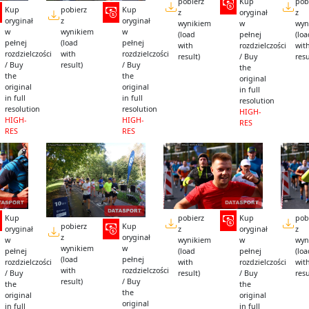
pobierz
Kup
pob
Kup
pobierz
Kup
z
oryginał
z
oryginał
z
oryginał
wynikiem
w
wyn
w
wynikiem
w
(load
pełnej
(lo
pełnej
(load
pełnej
with
rozdzielczości
wit
rozdzielczości
with
rozdzielczości
result)
/ Buy
resu
/ Buy
result)
/ Buy
the
the
the
original
original
original
in full
in full
in full
resolution
resolution
resolution
HIGH-
HIGH-
HIGH-
RES
RES
RES
Kup
pobierz
Kup
pob
pobierz
Kup
oryginał
z
oryginał
z
z
oryginał
w
wynikiem
w
wyn
wynikiem
w
pełnej
(load
pełnej
(lo
(load
pełnej
rozdzielczości
with
rozdzielczości
wit
with
rozdzielczości
/ Buy
result)
/ Buy
resu
result)
/ Buy
the
the
the
original
original
original
in full
in full