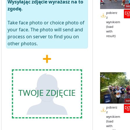
Wysyłając zdjęcie wyrażasz na to
zgodę.
pobierz
z
Take face photo or choice photo of
wynikiem
(load
your face. The photo will send and
with
process on server to find you on
result)
other photos.
TWOJE ZDJĘCIE
pobierz
z
wynikiem
(load
with