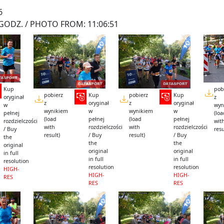
6
GODZ. / PHOTO FROM: 11:06:51
Kup
pob
pobierz
Kup
pobierz
Kup
oryginał
z
z
oryginał
z
oryginał
w
wyn
wynikiem
w
wynikiem
w
pełnej
(lo
(load
pełnej
(load
pełnej
rozdzielczości
wit
with
rozdzielczości
with
rozdzielczości
/ Buy
resu
result)
/ Buy
result)
/ Buy
the
the
the
original
original
original
in full
in full
in full
resolution
resolution
resolution
HIGH-
HIGH-
HIGH-
RES
RES
RES