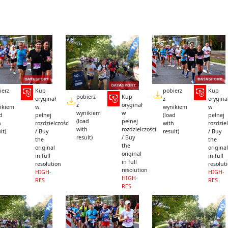
ierz
Kup
pobierz
Kup
pobierz
Kup
oryginał
z
orygina
z
oryginał
ikiem
w
wynikiem
w
wynikiem
w
ad
pełnej
(load
pełnej
(load
pełnej
h
rozdzielczości
with
rozdziel
with
rozdzielczości
lt)
/ Buy
result)
/ Buy
result)
/ Buy
the
the
the
original
original
original
in full
in full
in full
resolution
resolut
resolution
HIGH-
HIGH-
HIGH-
RES
RES
RES