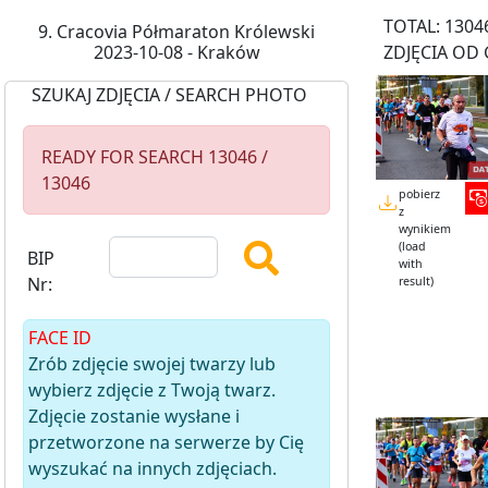
TOTAL: 1304
9. Cracovia Półmaraton Królewski
2023-10-08 - Kraków
ZDJĘCIA OD 
SZUKAJ ZDJĘCIA / SEARCH PHOTO
READY FOR SEARCH 13046 /
13046
pobierz
z
wynikiem
(load
BIP
with
Nr:
result)
FACE ID
Zrób zdjęcie swojej twarzy lub
wybierz zdjęcie z Twoją twarz.
Zdjęcie zostanie wysłane i
przetworzone na serwerze by Cię
wyszukać na innych zdjęciach.