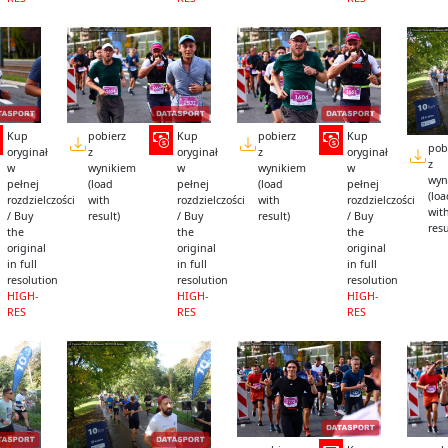
Kup
pobierz
Kup
pobierz
Kup
pob
oryginał
z
oryginał
z
oryginał
z
w
wynikiem
w
wynikiem
w
wyn
pełnej
(load
pełnej
(load
pełnej
(lo
rozdzielczości
with
rozdzielczości
with
rozdzielczości
wit
/ Buy
result)
/ Buy
result)
/ Buy
resu
the
the
the
original
original
original
in full
in full
in full
resolution
resolution
resolution
HIGH-
HIGH-
HIGH-
RES
RES
RES