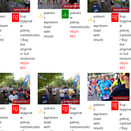
pobierz
pobierz
ierz
Kup
pobierz
Kup
z
w
oryginał
z
orygina
wynikiem
pełnej
ikiem
w
wynikiem
w
(load
rozdzielczości
ad
pełnej
(load
pełnej
with
HIGH-
h
rozdzielczości
with
rozdziel
result)
RES
lt)
/ Buy
result)
/ Buy
the
the
original
original
in full
in full
resolution
resolut
HIGH-
HIGH-
RES
RES
pobierz
Kup
ierz
Kup
pobierz
Kup
z
orygina
oryginał
z
oryginał
wynikiem
w
ikiem
w
wynikiem
w
(load
pełnej
ad
pełnej
(load
pełnej
with
rozdziel
h
rozdzielczości
with
rozdzielczości
result)
/ Buy