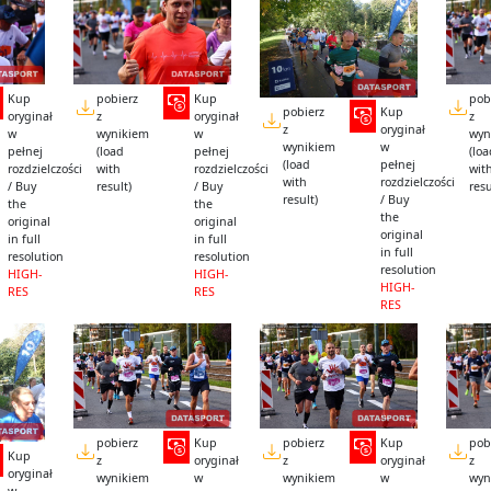
Kup
pobierz
Kup
pob
pobierz
Kup
oryginał
z
oryginał
z
z
oryginał
w
wynikiem
w
wyn
wynikiem
w
pełnej
(load
pełnej
(lo
(load
pełnej
rozdzielczości
with
rozdzielczości
wit
with
rozdzielczości
/ Buy
result)
/ Buy
resu
result)
/ Buy
the
the
the
original
original
original
in full
in full
in full
resolution
resolution
resolution
HIGH-
HIGH-
HIGH-
RES
RES
RES
pobierz
Kup
pobierz
Kup
pob
Kup
z
oryginał
z
oryginał
z
oryginał
wynikiem
w
wynikiem
w
wyn