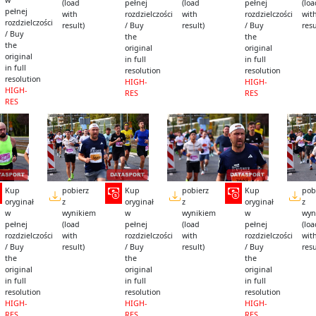
w
(load
pełnej
(load
pełnej
(lo
pełnej
with
rozdzielczości
with
rozdzielczości
wit
rozdzielczości
result)
/ Buy
result)
/ Buy
resu
/ Buy
the
the
the
original
original
original
in full
in full
in full
resolution
resolution
resolution
HIGH-
HIGH-
HIGH-
RES
RES
RES
Kup
pobierz
Kup
pobierz
Kup
pob
oryginał
z
oryginał
z
oryginał
z
w
wynikiem
w
wynikiem
w
wyn
pełnej
(load
pełnej
(load
pełnej
(lo
rozdzielczości
with
rozdzielczości
with
rozdzielczości
wit
/ Buy
result)
/ Buy
result)
/ Buy
resu
the
the
the
original
original
original
in full
in full
in full
resolution
resolution
resolution
HIGH-
HIGH-
HIGH-
RES
RES
RES