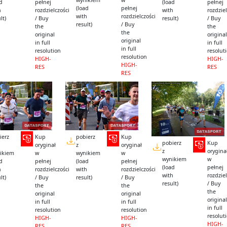
wynikiem
w
ad
pełnej
(load
pełnej
(load
pełnej
h
rozdzielczości
with
rozdziel
with
rozdzielczości
lt)
/ Buy
result)
/ Buy
result)
/ Buy
the
the
the
original
original
original
in full
in full
in full
resolution
resolut
resolution
HIGH-
HIGH-
HIGH-
RES
RES
RES
ierz
Kup
pobierz
Kup
pobierz
Kup
oryginał
z
oryginał
z
orygina
ikiem
w
wynikiem
w
wynikiem
w
ad
pełnej
(load
pełnej
(load
pełnej
h
rozdzielczości
with
rozdzielczości
with
rozdziel
lt)
/ Buy
result)
/ Buy
result)
/ Buy
the
the
the
original
original
original
in full
in full
in full
resolution
resolution
resolut
HIGH-
HIGH-
HIGH-
RES
RES