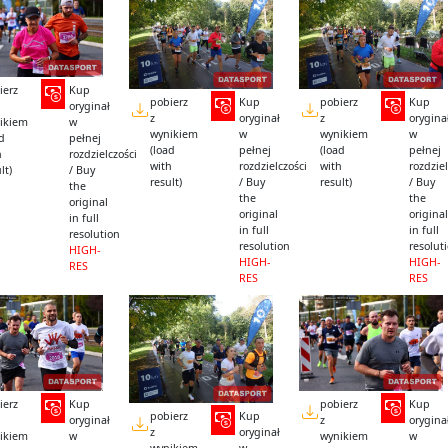
ierz
Kup
pobierz
Kup
pobierz
Kup
oryginał
z
oryginał
z
orygina
ikiem
w
wynikiem
w
wynikiem
w
ad
pełnej
(load
pełnej
(load
pełnej
h
rozdzielczości
with
rozdzielczości
with
rozdziel
lt)
/ Buy
result)
/ Buy
result)
/ Buy
the
the
the
original
original
original
in full
in full
in full
resolution
resolution
resolut
HIGH-
HIGH-
HIGH-
RES
RES
RES
ierz
Kup
pobierz
Kup
pobierz
Kup
oryginał
z
orygina
z
oryginał
ikiem
w
wynikiem
w