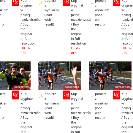
ierz
Kup
pobierz
Kup
pobierz
Kup
oryginał
z
oryginał
z
orygina
ikiem
w
wynikiem
w
wynikiem
w
ad
pełnej
(load
pełnej
(load
pełnej
h
rozdzielczości
with
rozdzielczości
with
rozdziel
lt)
/ Buy
result)
/ Buy
result)
/ Buy
the
the
the
original
original
original
in full
in full
in full
resolution
resolution
resolut
HIGH-
HIGH-
HIGH-
RES
RES
RES
ierz
Kup
pobierz
Kup
pobierz
Kup
oryginał
z
oryginał
z
orygina
ikiem
w
wynikiem
w
wynikiem
w
ad
pełnej
(load
pełnej
(load
pełnej
h
rozdzielczości
with
rozdzielczości
with
rozdziel
lt)
/ Buy
result)
/ Buy
result)
/ Buy
the
the
the
original
original
original
in full
in full
in full