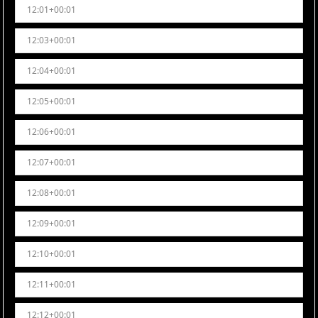
12:01+00:01
12:03+00:01
12:04+00:01
12:05+00:01
12:06+00:01
12:07+00:01
12:08+00:01
12:09+00:01
12:10+00:01
12:11+00:01
12:12+00:01