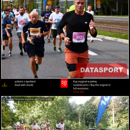
pobierz z wynikiem
Kup oryginał w pełnej
(load with result)
rozdzielczości / Buy the original in
full resolution
HIGH-RES