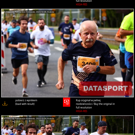
full resolution
HIGH-RES
pobierz z wynikiem
Kup oryginał w pełnej
(load with result)
rozdzielczości / Buy the original in
full resolution
HIGH-RES