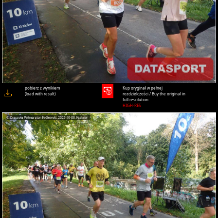
pobierz z wynikiem
Kup oryginał w pełnej
(load with result)
rozdzielczości / Buy the original in
full resolution
HIGH-RES