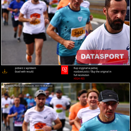
pobierz z wynikiem
Kup oryginał w pełnej
(load with result)
rozdzielczości / Buy the original in
full resolution
HIGH-RES