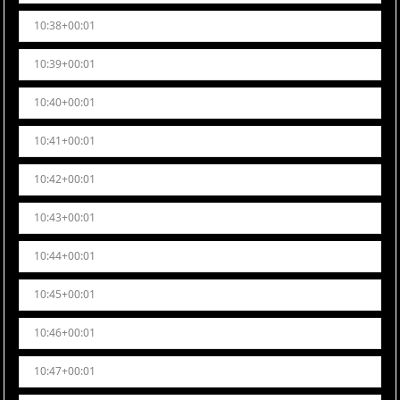
10:38+00:01
10:39+00:01
10:40+00:01
10:41+00:01
10:42+00:01
10:43+00:01
10:44+00:01
10:45+00:01
10:46+00:01
10:47+00:01