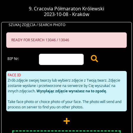
9. Cracovia Półmaraton Królewski
2023-10-08 - Kraków
SZUKAJ ZDJĘCIA / SEARCH PHOTO
READY FOR SEARCH 13046 / 13046
BIP Nr:
FACE ID
Zrób zdjęcie swojej twarzy lub wybierz zdjęcie z Twoją twarz. Zdjęcie
zostanie wysłane i przetworzone na serwerze by Cię wyszukać na
innych zdjęciach.
Wysyłając zdjęcie wyrażasz na to zgodę.
Take face photo or choice photo of your face. The photo will send and
process on server to find you on other photos.