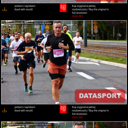
pobierz z wynikiem
Kup oryginał w pełnej
(load with result)
rozdzielczości / Buy the original in
full resolution
HIGH-RES
pobierz z wynikiem
Kup oryginał w pełnej
(load with result)
rozdzielczości / Buy the original in
full resolution
HIGH-RES