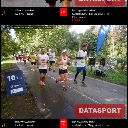
pobierz z wynikiem
Kup oryginał w pełnej
(load with result)
rozdzielczości / Buy the original in
full resolution
HIGH-RES
pobierz z wynikiem
Kup oryginał w pełnej
(load with result)
rozdzielczości / Buy the original in