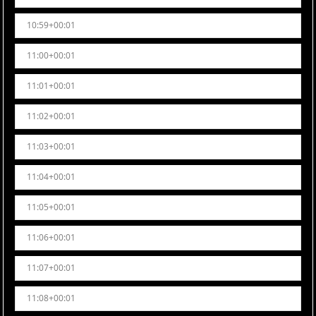
10:59+00:01
11:00+00:01
11:01+00:01
11:02+00:01
11:03+00:01
11:04+00:01
11:05+00:01
11:06+00:01
11:07+00:01
11:08+00:01