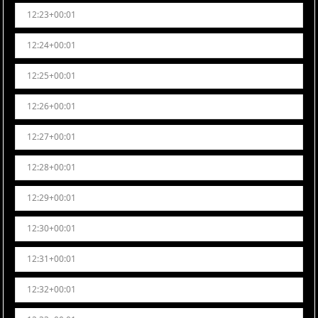
12:23+00:01
12:24+00:01
12:25+00:01
12:26+00:01
12:27+00:01
12:28+00:01
12:29+00:01
12:30+00:01
12:31+00:01
12:32+00:01