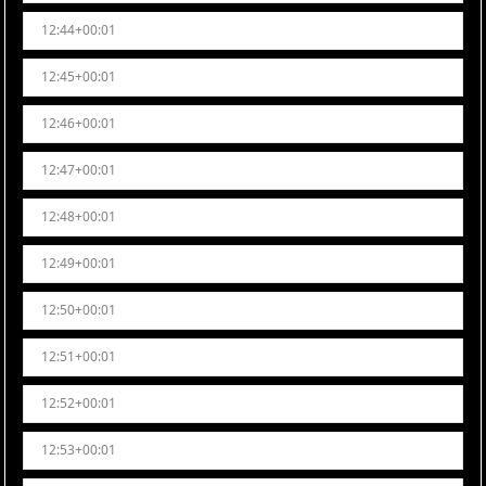
12:44+00:01
12:45+00:01
12:46+00:01
12:47+00:01
12:48+00:01
12:49+00:01
12:50+00:01
12:51+00:01
12:52+00:01
12:53+00:01