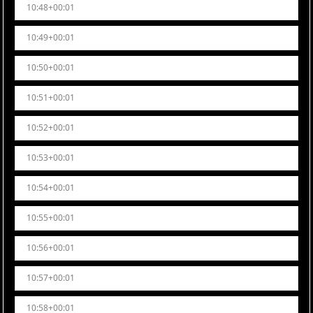
10:48+00:01
10:49+00:01
10:50+00:01
10:51+00:01
10:52+00:01
10:53+00:01
10:54+00:01
10:55+00:01
10:56+00:01
10:57+00:01
10:58+00:01