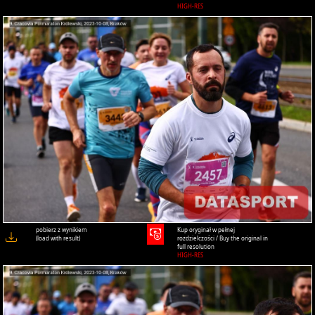
HIGH-RES
pobierz z wynikiem
Kup oryginał w pełnej
(load with result)
rozdzielczości / Buy the original in
full resolution
HIGH-RES