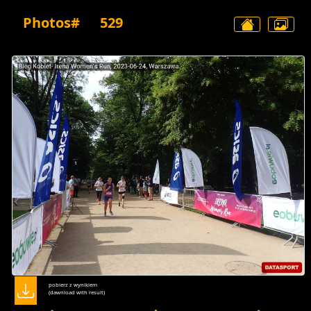
Photos#
529
pobierz z wynikiem
(dawnload with result)