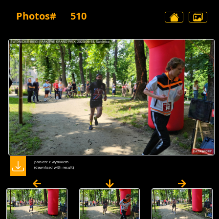
Photos#
510
pobierz z wynikiem
(dawnload with result)