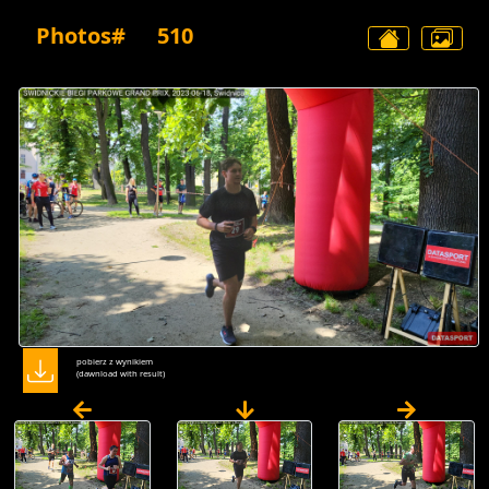
Photos#
510
pobierz z wynikiem
(dawnload with result)