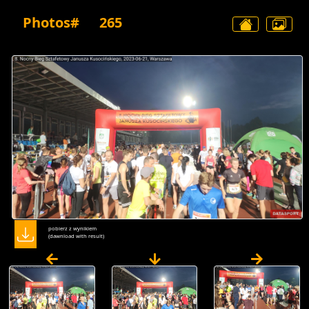
Photos#
265
pobierz z wynikiem
(dawnload with result)