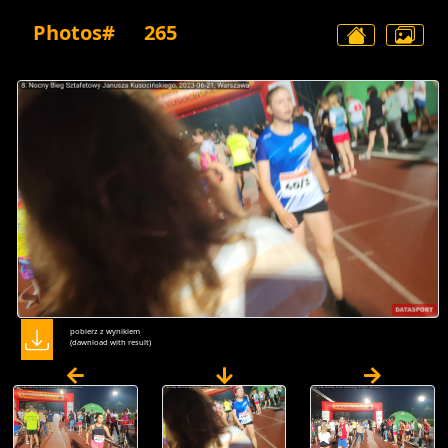
Photos#
265
pobierz z wynikiem
(dawnload with result)