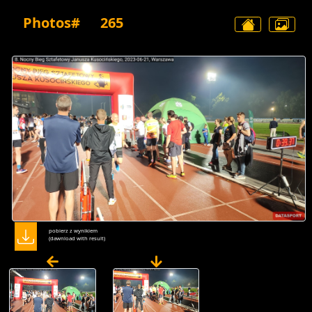
Photos#
265
pobierz z wynikiem
(dawnload with result)