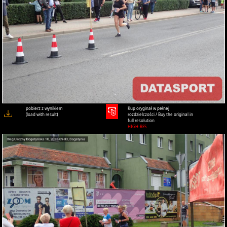
pobierz z wynikiem
Kup oryginał w pełnej
(load with result)
rozdzielczości / Buy the original in
full resolution
HIGH-RES