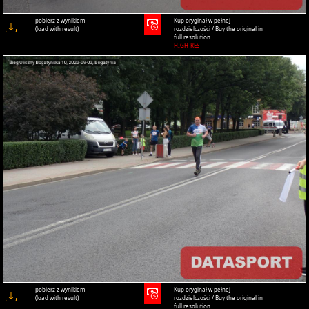
pobierz z wynikiem
Kup oryginał w pełnej
(load with result)
rozdzielczości / Buy the original in
full resolution
HIGH-RES
pobierz z wynikiem
Kup oryginał w pełnej
(load with result)
rozdzielczości / Buy the original in
full resolution