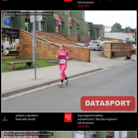
full resolution
HIGH-RES
pobierz z wynikiem
Kup oryginał w pełnej
(load with result)
rozdzielczości / Buy the original in
full resolution
HIGH-RES