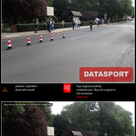
pobierz z wynikiem
Kup oryginał w pełnej
(load with result)
rozdzielczości / Buy the original in
full resolution
HIGH-RES