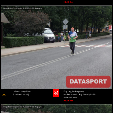
HIGH-RES
pobierz z wynikiem
Kup oryginał w pełnej
(load with result)
rozdzielczości / Buy the original in
full resolution
HIGH-RES