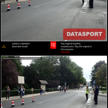
pobierz z wynikiem
Kup oryginał w pełnej
(load with result)
rozdzielczości / Buy the original in
full resolution
HIGH-RES