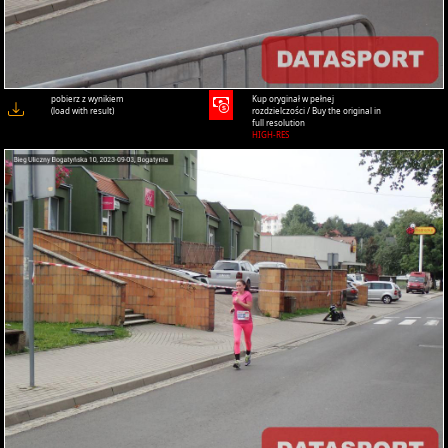
pobierz z wynikiem
Kup oryginał w pełnej
(load with result)
rozdzielczości / Buy the original in
full resolution
HIGH-RES