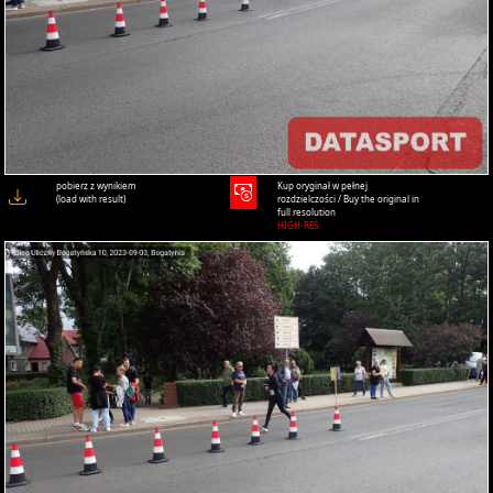
pobierz z wynikiem
Kup oryginał w pełnej
(load with result)
rozdzielczości / Buy the original in
full resolution
HIGH-RES