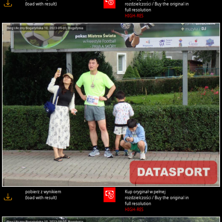
(load with result)
rozdzielczości / Buy the original in
full resolution
HIGH-RES
pobierz z wynikiem
Kup oryginał w pełnej
(load with result)
rozdzielczości / Buy the original in
full resolution
HIGH-RES