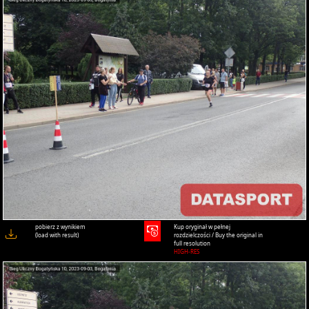
pobierz z wynikiem
Kup oryginał w pełnej
(load with result)
rozdzielczości / Buy the original in
full resolution
HIGH-RES