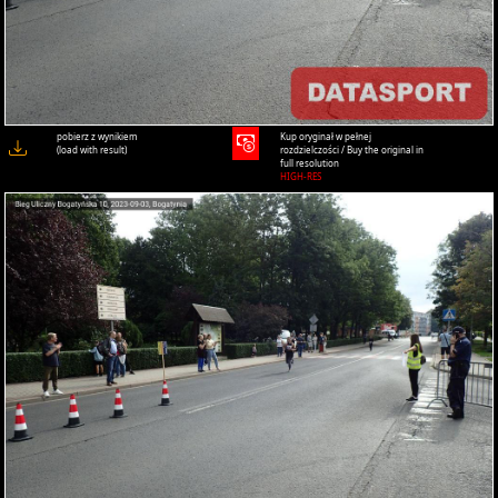
pobierz z wynikiem
Kup oryginał w pełnej
(load with result)
rozdzielczości / Buy the original in
full resolution
HIGH-RES