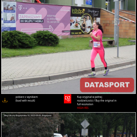
pobierz z wynikiem
Kup oryginał w pełnej
(load with result)
rozdzielczości / Buy the original in
full resolution
HIGH-RES