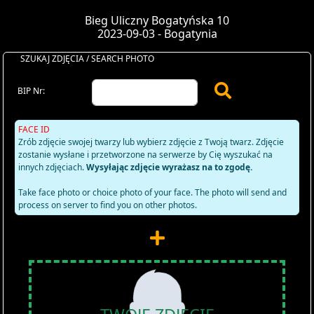
Bieg Uliczny Bogatyńska 10
2023-09-03 - Bogatynia
SZUKAJ ZDJĘCIA / SEARCH PHOTO
BIP Nr:
FACE ID
Zrób zdjęcie swojej twarzy lub wybierz zdjęcie z Twoją twarz. Zdjęcie
zostanie wysłane i przetworzone na serwerze by Cię wyszukać na
innych zdjęciach.
Wysyłając zdjęcie wyrażasz na to zgodę.
Take face photo or choice photo of your face. The photo will send and
process on server to find you on other photos.