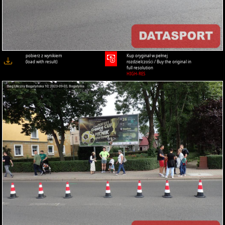
pobierz z wynikiem
Kup oryginał w pełnej
(load with result)
rozdzielczości / Buy the original in
full resolution
HIGH-RES