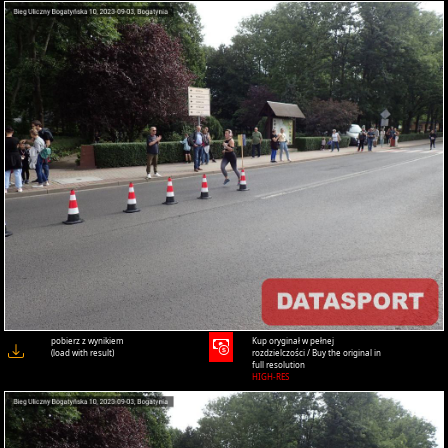
pobierz z wynikiem
Kup oryginał w pełnej
(load with result)
rozdzielczości / Buy the original in
full resolution
HIGH-RES