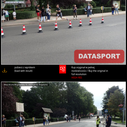
pobierz z wynikiem
Kup oryginał w pełnej
(load with result)
rozdzielczości / Buy the original in
full resolution
HIGH-RES