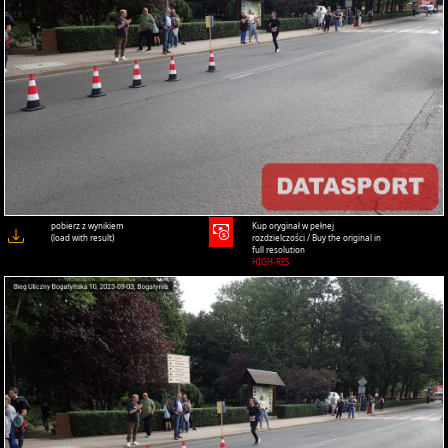
pobierz z wynikiem
Kup oryginał w pełnej
(load with result)
rozdzielczości / Buy the original in
full resolution
HIGH-RES