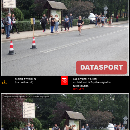
pobierz z wynikiem
Kup oryginał w pełnej
(load with result)
rozdzielczości / Buy the original in
full resolution
HIGH-RES