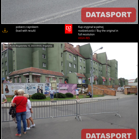
pobierz z wynikiem
Kup oryginał w pełnej
(load with result)
rozdzielczości / Buy the original in
full resolution
HIGH-RES