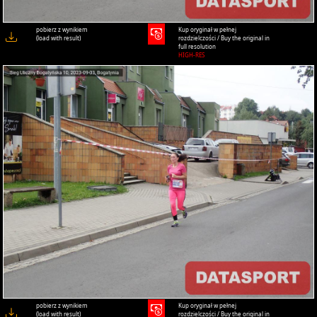
pobierz z wynikiem
Kup oryginał w pełnej
(load with result)
rozdzielczości / Buy the original in
full resolution
HIGH-RES
pobierz z wynikiem
Kup oryginał w pełnej
(load with result)
rozdzielczości / Buy the original in