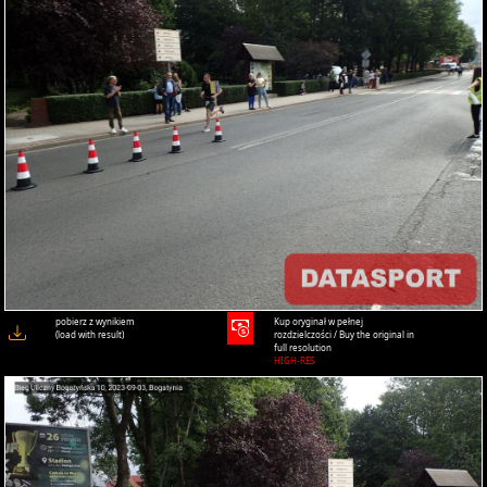
pobierz z wynikiem
Kup oryginał w pełnej
(load with result)
rozdzielczości / Buy the original in
full resolution
HIGH-RES