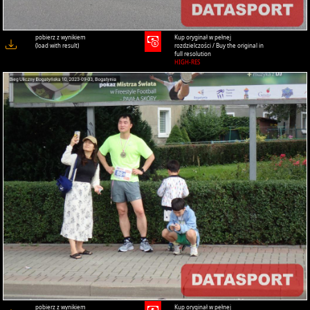
pobierz z wynikiem
Kup oryginał w pełnej
(load with result)
rozdzielczości / Buy the original in
full resolution
HIGH-RES
pobierz z wynikiem
Kup oryginał w pełnej