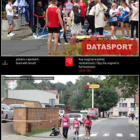
pobierz z wynikiem
Kup oryginał w pełnej
(load with result)
rozdzielczości / Buy the original in
full resolution
HIGH-RES