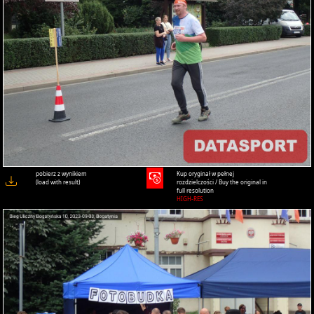
pobierz z wynikiem
Kup oryginał w pełnej
(load with result)
rozdzielczości / Buy the original in
full resolution
HIGH-RES