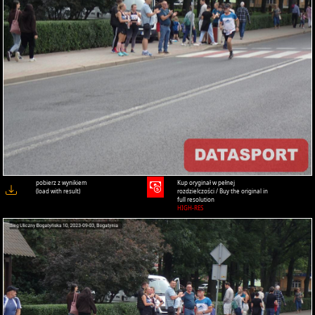
pobierz z wynikiem
Kup oryginał w pełnej
(load with result)
rozdzielczości / Buy the original in
full resolution
HIGH-RES