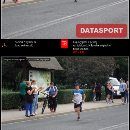
pobierz z wynikiem
Kup oryginał w pełnej
(load with result)
rozdzielczości / Buy the original in
full resolution
HIGH-RES