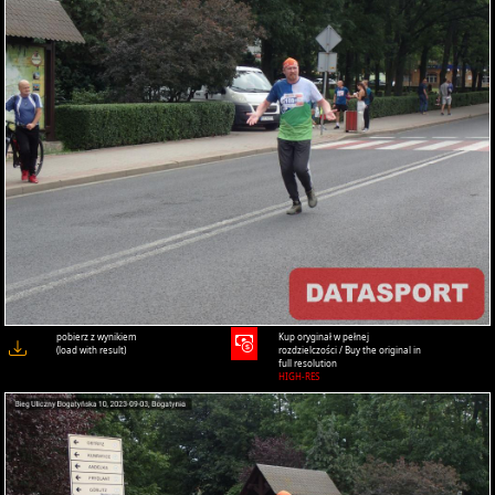
pobierz z wynikiem
Kup oryginał w pełnej
(load with result)
rozdzielczości / Buy the original in
full resolution
HIGH-RES