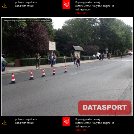
pobierz z wynikiem
Kup oryginał w pełnej
(load with result)
rozdzielczości / Buy the original in
full resolution
HIGH-RES
pobierz z wynikiem
Kup oryginał w pełnej
(load with result)
rozdzielczości / Buy the original in
full resolution
HIGH-RES