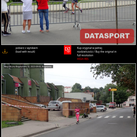
pobierz z wynikiem
Kup oryginał w pełnej
(load with result)
rozdzielczości / Buy the original in
full resolution
HIGH-RES