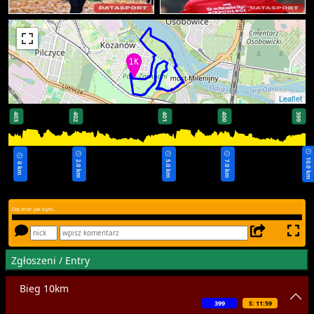
Leaflet
403
402
401
400
399
10.0 km
2.0 km
5.0 km
7.0 km
0 km
Daj znać jak było...
Zgłoszeni / Entry
Bieg 10km
399
S: 11:59