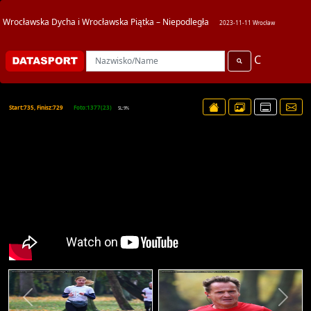
Wrocławska Dycha i Wrocławska Piątka – Niepodległa
2023-11-11 Wrocław
C
Start:735, Finisz:729
Foto:1377(23)
SL:9%