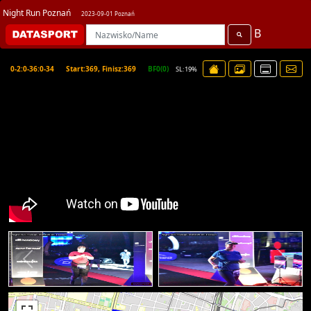
Night Run Poznań
2023-09-01 Poznań
B
0-2:0-36:0-34
Start:369, Finisz:369
BF0(0)
SL:19%