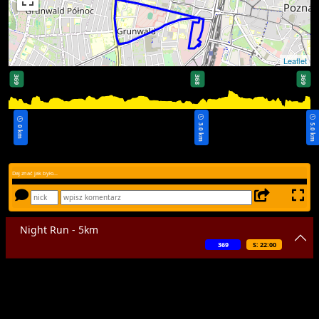
Leaflet
369
368
369
3.0 km
5.0 km
0 km
Daj znać jak było...
Night Run - 5km
369
S: 22:00