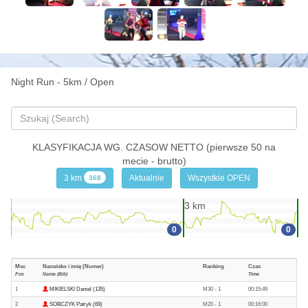
Night Run - 5km / Open
KLASYFIKACJA WG. CZASOW NETTO (pierwsze 50 na
mecie - brutto)
3 km
Aktualnie
Wszystkie OPEN
368
3 km
0
0
Msc
Nazwisko i imię (Numer)
Ranking
Czas
Pos
Name (Bib)
Time
1
MIKIELSKI Daniel (135)
M30 - 1
00:15:49
2
SOBCZYK Patryk (69)
M20 - 1
00:16:00