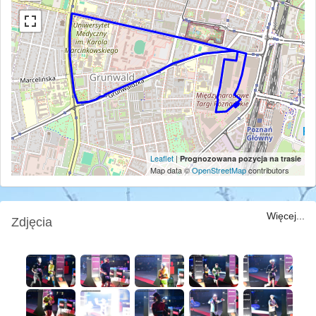
Leaflet
|
Prognozowana pozycja na trasie
Map data ©
OpenStreetMap
contributors
Więcej...
Zdjęcia