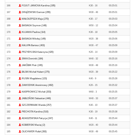
166
FOJUT-JANICKA Karolina (195)
K30 - 16
00:25:01
167
DRĄŻEWSKI Damian (295)
M30 - 46
00:25:01
168
MAŁOLEPSZA Maja (270)
K30 - 17
00:25:03
169
BASIAGA Szymon (148)
M50 - 12
00:25:04
170
KUJAWA Paulina (114)
K30 - 18
00:25:05
171
BASIAGA Mikołaj (149)
M20 - 38
00:25:06
172
KALUPA Bartosz (403)
M30 - 47
00:25:09
173
PRZYBYLSKA Katarzyna (420)
K20 - 14
00:25:09
174
SIWA Dominik (184)
M40 - 32
00:25:16
175
JAKÓBIK Piotr (245)
M30 - 48
00:25:16
176
BILSKI Michał Hubert (275)
M20 - 39
00:25:22
177
RUSIN Magdalena (123)
K40 - 9
00:25:28
178
ZAWODNIK Anonimowy (492)
K20 - 15
00:25:32
179
KASPROWICZ Michał (203)
M60 - 3
00:25:35
180
JABŁOŃSKI Sebastian (446)
M40 - 33
00:25:37
181
SZCZEPANIAK Wanda (257)
K40 - 10
00:25:37
182
PIECHOTA Karolina (510)
K30 - 19
00:25:38
183
ADASZEWSKA Patrycja (247)
K40 - 11
00:25:44
184
KOBIERSKI Maciej (2)
M20 - 40
00:25:44
185
OLICHWER Rafał (283)
M30 - 49
00:25:45