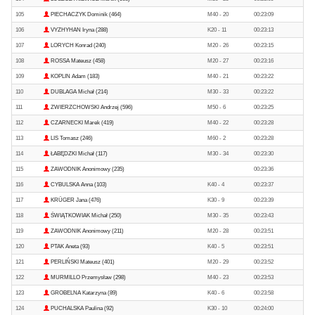
105
PIECHACZYK Dominik (464)
M40 - 20
00:23:09
106
VYZHYHAN Iryna (288)
K20 - 11
00:23:13
107
LORYCH Konrad (240)
M20 - 26
00:23:15
108
ROSSA Mateusz (458)
M20 - 27
00:23:16
109
KOPLIN Adam (183)
M40 - 21
00:23:22
110
DUBLAGA Michał (214)
M30 - 33
00:23:22
111
ZWIERZCHOWSKI Andrzej (596)
M50 - 6
00:23:25
112
CZARNECKI Marek (419)
M40 - 22
00:23:28
113
LIS Tomasz (246)
M60 - 2
00:23:28
114
ŁABĘDZKI Michał (117)
M30 - 34
00:23:30
115
ZAWODNIK Anonimowy (235)
00:23:36
116
CYBULSKA Anna (103)
K40 - 4
00:23:37
117
KRÜGER Jana (476)
K30 - 9
00:23:39
118
ŚWIĄTKOWIAK Michał (250)
M30 - 35
00:23:43
119
ZAWODNIK Anonimowy (211)
M20 - 28
00:23:51
120
PTAK Aneta (93)
K40 - 5
00:23:51
121
PERLIŃSKI Mateusz (401)
M20 - 29
00:23:52
122
MURMILLO Przemysław (298)
M40 - 23
00:23:53
123
GROBELNA Katarzyna (89)
K40 - 6
00:23:58
124
PUCHALSKA Paulina (92)
K30 - 10
00:24:00