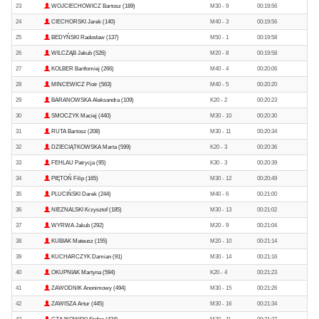
23
WOJCIECHOWICZ Bartosz (189)
M30 - 9
00:19:56
24
CIECHORSKI Jarek (140)
M40 - 3
00:19:56
25
BEDYŃSKI Radosław (137)
M50 - 1
00:19:58
26
WILCZĄB Jakub (526)
M20 - 8
00:19:58
27
KOLBER Bartłomiej (266)
M40 - 4
00:20:06
28
MINCEWICZ Piotr (563)
M40 - 5
00:20:20
29
BARANOWSKA Aleksandra (109)
K20 - 2
00:20:23
30
SMOCZYK Maciej (440)
M30 - 10
00:20:30
31
RUTA Bartosz (208)
M30 - 11
00:20:34
32
DZIECIĄTKOWSKA Marta (599)
K20 - 3
00:20:36
33
FEHLAU Patrycja (95)
K30 - 3
00:20:39
34
PIĘTOŃ Filip (165)
M30 - 12
00:20:49
35
PLUCIŃSKI Darek (244)
M40 - 6
00:21:00
36
NIEZNALSKI Krzysztof (185)
M30 - 13
00:21:02
37
WYRWA Jakub (292)
M20 - 9
00:21:04
38
KUBIAK Mateusz (155)
M20 - 10
00:21:14
39
KUCHARCZYK Damian (91)
M30 - 14
00:21:16
40
OKUPNIAK Martyna (594)
K20 - 4
00:21:23
41
ZAWODNIK Anonimowy (494)
M30 - 15
00:21:26
42
ZAWISZA Artur (445)
M30 - 16
00:21:34