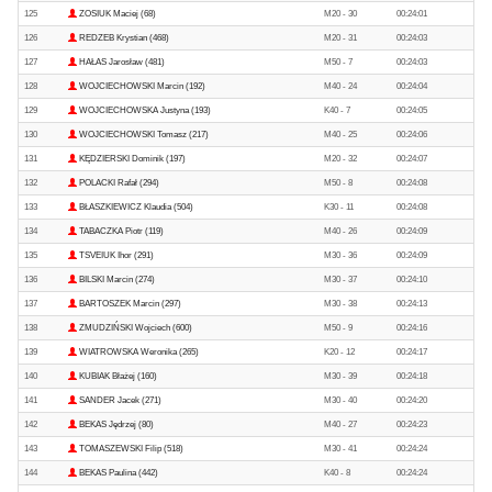
125
ZOSIUK Maciej (68)
M20 - 30
00:24:01
126
REDZEB Krystian (468)
M20 - 31
00:24:03
127
HAŁAS Jarosław (481)
M50 - 7
00:24:03
128
WOJCIECHOWSKI Marcin (192)
M40 - 24
00:24:04
129
WOJCIECHOWSKA Justyna (193)
K40 - 7
00:24:05
130
WOJCIECHOWSKI Tomasz (217)
M40 - 25
00:24:06
131
KĘDZIERSKI Dominik (197)
M20 - 32
00:24:07
132
POLACKI Rafał (294)
M50 - 8
00:24:08
133
BŁASZKIEWICZ Klaudia (504)
K30 - 11
00:24:08
134
TABACZKA Piotr (119)
M40 - 26
00:24:09
135
TSVEIUK Ihor (291)
M30 - 36
00:24:09
136
BILSKI Marcin (274)
M30 - 37
00:24:10
137
BARTOSZEK Marcin (297)
M30 - 38
00:24:13
138
ZMUDZIŃSKI Wojciech (600)
M50 - 9
00:24:16
139
WIATROWSKA Weronika (265)
K20 - 12
00:24:17
140
KUBIAK Błażej (160)
M30 - 39
00:24:18
141
SANDER Jacek (271)
M30 - 40
00:24:20
142
BEKAS Jędrzej (80)
M40 - 27
00:24:23
143
TOMASZEWSKI Filip (518)
M30 - 41
00:24:24
144
BEKAS Paulina (442)
K40 - 8
00:24:24