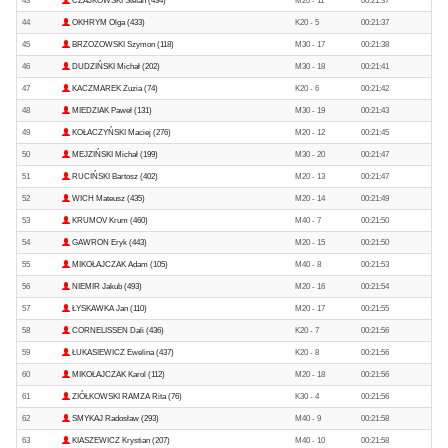
43
CZAJKOWSKI Stefan (434)
M20 - 11
00:21:37
44
OKHRYM Olga (433)
K20 - 5
00:21:37
45
BRZOZOWSKI Szymon (118)
M30 - 17
00:21:38
46
DUDZIŃSKI Michał (202)
M30 - 18
00:21:41
47
KACZMAREK Zuzia (74)
K20 - 6
00:21:42
48
MIEDZIAK Paweł (131)
M30 - 19
00:21:43
49
KOŁACZYŃSKI Maciej (276)
M20 - 12
00:21:45
50
MEJZIŃSKI Michał (199)
M30 - 20
00:21:47
51
RUCIŃSKI Bartosz (402)
M20 - 13
00:21:47
52
WICH Mateusz (435)
M20 - 14
00:21:49
53
KRUMOV Krum (460)
M40 - 7
00:21:50
54
GAWRON Eryk (443)
M20 - 15
00:21:50
55
MIKOŁAJCZAK Adam (105)
M40 - 8
00:21:53
56
NIEMIR Jakub (493)
M20 - 16
00:21:54
57
ŁYSKAWKA Jan (110)
M20 - 17
00:21:55
58
CORNELISSEN Dali (436)
K20 - 7
00:21:56
59
ŁUKASIEWICZ Ewelina (437)
K20 - 8
00:21:56
60
MIKOŁAJCZAK Karol (112)
M20 - 18
00:21:56
61
ZIÓŁKOWSKI RAMZA Rita (76)
K30 - 4
00:21:56
62
SMYKAJ Radosław (293)
M40 - 9
00:21:58
63
KIASZEWICZ Krystian (207)
M40 - 10
00:21:58