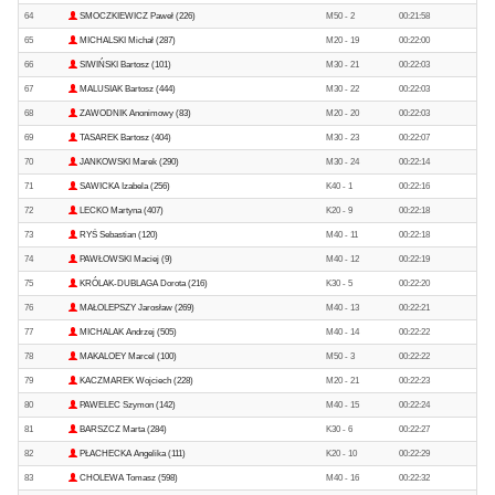
64
SMOCZKIEWICZ Paweł (226)
M50 - 2
00:21:58
65
MICHALSKI Michał (287)
M20 - 19
00:22:00
66
SIWIŃSKI Bartosz (101)
M30 - 21
00:22:03
67
MALUSIAK Bartosz (444)
M30 - 22
00:22:03
68
ZAWODNIK Anonimowy (83)
M20 - 20
00:22:03
69
TASAREK Bartosz (404)
M30 - 23
00:22:07
70
JANKOWSKI Marek (290)
M30 - 24
00:22:14
71
SAWICKA Izabela (256)
K40 - 1
00:22:16
72
LECKO Martyna (407)
K20 - 9
00:22:18
73
RYŚ Sebastian (120)
M40 - 11
00:22:18
74
PAWŁOWSKI Maciej (9)
M40 - 12
00:22:19
75
KRÓLAK-DUBLAGA Dorota (216)
K30 - 5
00:22:20
76
MAŁOLEPSZY Jarosław (269)
M40 - 13
00:22:21
77
MICHALAK Andrzej (505)
M40 - 14
00:22:22
78
MAKALOEY Marcel (100)
M50 - 3
00:22:22
79
KACZMAREK Wojciech (228)
M20 - 21
00:22:23
80
PAWELEC Szymon (142)
M40 - 15
00:22:24
81
BARSZCZ Marta (284)
K30 - 6
00:22:27
82
PŁACHECKA Angelika (111)
K20 - 10
00:22:29
83
CHOLEWA Tomasz (598)
M40 - 16
00:22:32