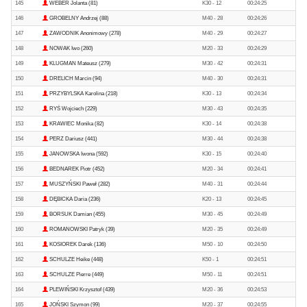
145
WEBER Jolanta (81)
K30 - 12
00:24:25
146
GROBELNY Andrzej (88)
M40 - 28
00:24:26
147
ZAWODNIK Anonimowy (278)
M40 - 29
00:24:27
148
NOWAK Iwo (260)
M20 - 33
00:24:29
149
KLUGMAN Mateusz (279)
M30 - 42
00:24:31
150
DRELICH Marcin (94)
M40 - 30
00:24:31
151
PRZYBYLSKA Karolina (218)
K30 - 13
00:24:34
152
RYŚ Wojciech (229)
M30 - 43
00:24:35
153
KRAWIEC Monika (82)
K30 - 14
00:24:38
154
PERZ Dariusz (441)
M30 - 44
00:24:38
155
JANOWSKA Iwona (592)
K30 - 15
00:24:40
156
BEDNAREK Piotr (452)
M20 - 34
00:24:41
157
MUSZYŃSKI Paweł (282)
M40 - 31
00:24:44
158
DĘBICKA Daria (236)
K20 - 13
00:24:45
159
BORSUK Damian (455)
M30 - 45
00:24:49
160
ROMANOWSKI Patryk (39)
M20 - 35
00:24:49
161
KOSIOREK Darek (136)
M50 - 10
00:24:50
162
SCHULZE Heike (448)
K50 - 1
00:24:51
163
SCHULZE Pierre (449)
M50 - 11
00:24:51
164
PLEWIŃSKI Krzysztof (439)
M20 - 36
00:24:53
165
JOŃSKI Szymon (99)
M20 - 37
00:24:55