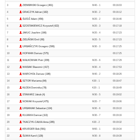
3
ZIEMBINSKI Grzegorz (461)
M40 - 1
00:16:03
4
GRACZYK Adrian (182)
M30 - 2
00:16:12
5
ŚLEDŹ Adam (456)
M20 - 2
00:16:46
6
SZOSTAKIEWICZ Krzysztof (422)
M20 - 3
00:17:18
7
JAKUC Joachim (166)
M20 - 4
00:17:23
8
ZIELIŃSKI Emil (90)
M20 - 5
00:17:23
9
URBAŃCZYK Grzegorz (506)
M30 - 3
00:17:25
10
HOFMAN Dariusz (575)
00:17:25
11
WALKOWIAK Piotr (209)
M20 - 6
00:17:29
12
WASIAK Sławomir (417)
M30 - 4
00:17:53
13
WARCHOŁ Dariusz (186)
M40 - 2
00:18:26
14
SZTOR Marianna (84)
K30 - 1
00:18:47
15
KŁODA Dominika (78)
K20 - 1
00:18:49
16
STAWARZ Jakub (4)
M30 - 5
00:19:02
17
NOWAK Krzysztof (475)
M20 - 7
00:19:06
18
URBANIAK Sebastian (134)
M30 - 6
00:19:10
19
KUJAWA Damian (113)
M30 - 7
00:19:16
20
TKACZYK-CAŁKA Anna (285)
K30 - 2
00:19:32
21
KRUEGER Bob (591)
M60 - 1
00:19:34
22
ŚLIWA Kamil (128)
M30 - 8
00:19:39