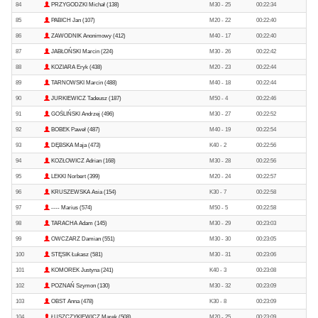
84
PRZYGODZKI Michał (138)
M30 - 25
00:22:34
85
PABICH Jan (107)
M20 - 22
00:22:40
86
ZAWODNIK Anonimowy (412)
M40 - 17
00:22:40
87
JABŁOŃSKI Marcin (224)
M30 - 26
00:22:42
88
KOZIARA Eryk (438)
M20 - 23
00:22:44
89
TARNOWSKI Marcin (488)
M40 - 18
00:22:44
90
JURKIEWICZ Tadeusz (187)
M50 - 4
00:22:46
91
GOŚLIŃSKI Andrzej (496)
M30 - 27
00:22:52
92
BOBEK Paweł (487)
M40 - 19
00:22:54
93
DĘBSKA Maja (473)
K40 - 2
00:22:56
94
KOZŁOWICZ Adrian (168)
M30 - 28
00:22:56
95
LEKKI Norbert (399)
M20 - 24
00:22:57
96
KRUSZEWSKA Asia (154)
K30 - 7
00:22:58
97
---- Marius (574)
M50 - 5
00:22:58
98
TARACHA Adam (145)
M30 - 29
00:23:03
99
OWCZARZ Damian (551)
M30 - 30
00:23:05
100
STĘSIK Łukasz (581)
M30 - 31
00:23:06
101
KOMOREK Justyna (241)
K40 - 3
00:23:08
102
POZNAŃ Szymon (130)
M30 - 32
00:23:09
103
OBST Anna (478)
K30 - 8
00:23:09
104
ŁUSZCZYKIEWICZ Marek (508)
M20 - 25
00:23:09