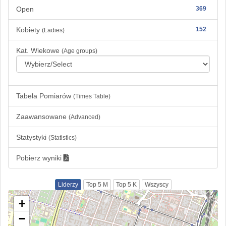
Open
369
Kobiety
152
(Ladies)
Kat. Wiekowe
(Age groups)
Tabela Pomiarów
(Times Table)
Zaawansowane
(Advanced)
Statystyki
(Statistics)
Pobierz wyniki
Liderzy
Top 5 M
Top 5 K
Wszyscy
+
−