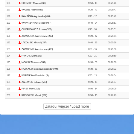
186
SCHMIDT Marco (243)
M50 - 13
00:25:46
187
WĄSIEL Adam (589)
M20 - 41
00:25:47
188
KAMIŃSKA Agnieszka (466)
K40 - 12
00:25:49
189
WAWRZYNIAK Michał (467)
M40 - 34
00:25:51
190
CHOPKOWICZ Joanna (525)
K30 - 20
00:25:51
191
ZAWODNIK Anonimowy (230)
M20 - 42
00:25:54
192
LAKOMSKI Michal (157)
M40 - 35
00:25:56
193
ZAWODNIK Anonimowy (498)
K20 - 16
00:25:56
194
PAWLAK Iwona (79)
K30 - 21
00:25:59
195
NOWAK Mateusz (593)
M30 - 50
00:26:00
196
NOWAK Wojciech Aleksander (400)
M30 - 51
00:26:02
197
KOBIERSKA Dominika (1)
K40 - 13
00:26:04
198
ZALEWSKI Lukasz (583)
M20 - 43
00:26:07
199
FIRST Piotr (212)
M50 - 14
00:26:09
200
KOSOWSKI Marek (262)
M50 - 15
00:26:23