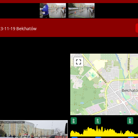
3-11-19 Bełchatów
448
447
448