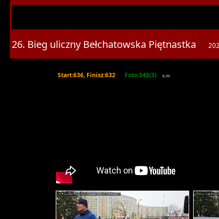
26. Bieg uliczny Bełchatowska Piętnastka
202
Start:636, Finisz:632
Foto:345(3)
SL:0%