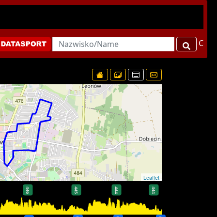
C
Leaflet
446
445
444
444