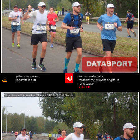
pobierz z wynikiem
Kup oryginał w pełnej
(load with result)
rozdzielczości / Buy the original in
full resolution
HIGH-RES