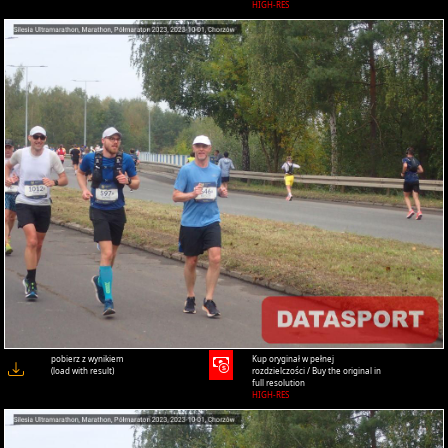
HIGH-RES
pobierz z wynikiem
Kup oryginał w pełnej
(load with result)
rozdzielczości / Buy the original in
full resolution
HIGH-RES