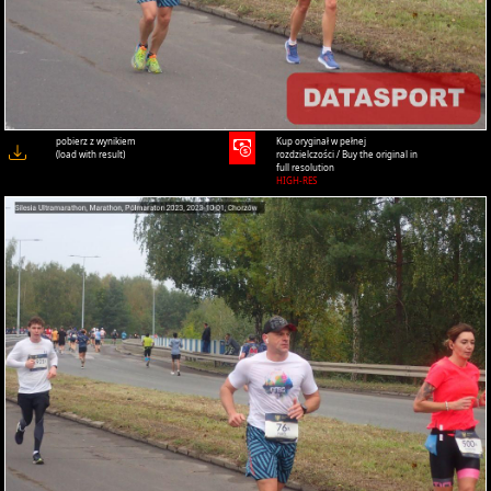
pobierz z wynikiem
Kup oryginał w pełnej
(load with result)
rozdzielczości / Buy the original in
full resolution
HIGH-RES