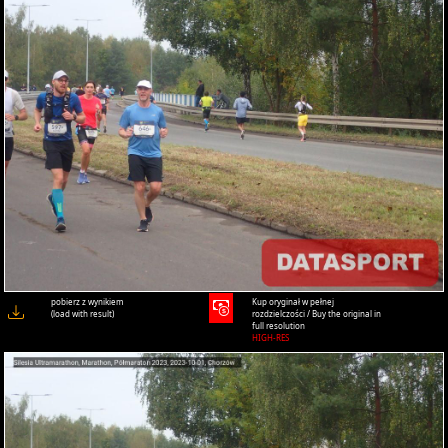
pobierz z wynikiem
Kup oryginał w pełnej
(load with result)
rozdzielczości / Buy the original in
full resolution
HIGH-RES