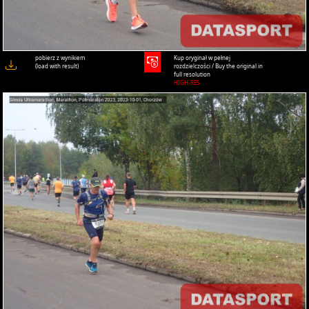
pobierz z wynikiem
Kup oryginał w pełnej
(load with result)
rozdzielczości / Buy the original in
full resolution
HIGH-RES