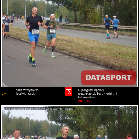
pobierz z wynikiem
Kup oryginał w pełnej
(load with result)
rozdzielczości / Buy the original in
full resolution
HIGH-RES