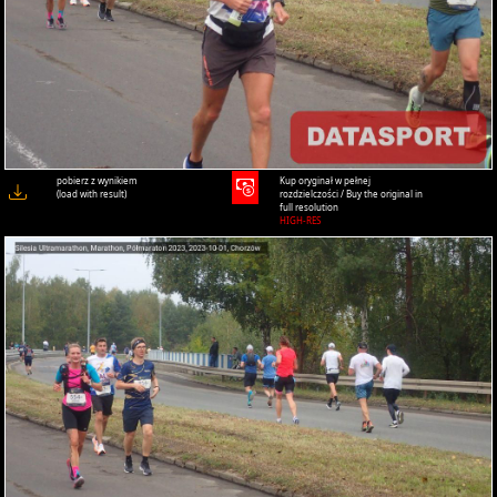
pobierz z wynikiem
Kup oryginał w pełnej
(load with result)
rozdzielczości / Buy the original in
full resolution
HIGH-RES