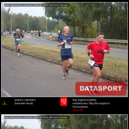
pobierz z wynikiem
Kup oryginał w pełnej
(load with result)
rozdzielczości / Buy the original in
full resolution
HIGH-RES