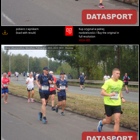
pobierz z wynikiem
Kup oryginał w pełnej
(load with result)
rozdzielczości / Buy the original in
full resolution
HIGH-RES