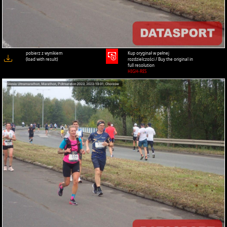
pobierz z wynikiem
Kup oryginał w pełnej
(load with result)
rozdzielczości / Buy the original in
full resolution
HIGH-RES