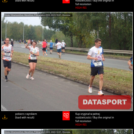
(load with result)
rozdzielczości / Buy the original in
full resolution
HIGH-RES
pobierz z wynikiem
Kup oryginał w pełnej
(load with result)
rozdzielczości / Buy the original in
full resolution
HIGH-RES