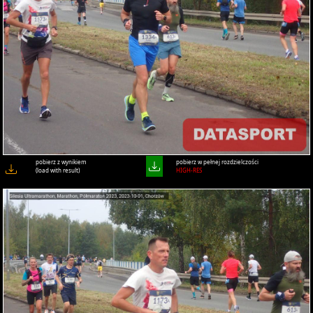
pobierz z wynikiem
pobierz w pełnej rozdzielczości
(load with result)
HIGH-RES