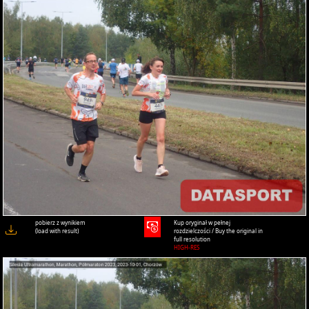
pobierz z wynikiem
Kup oryginał w pełnej
(load with result)
rozdzielczości / Buy the original in
full resolution
HIGH-RES