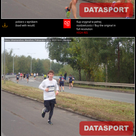
pobierz z wynikiem
Kup oryginał w pełnej
(load with result)
rozdzielczości / Buy the original in
full resolution
HIGH-RES