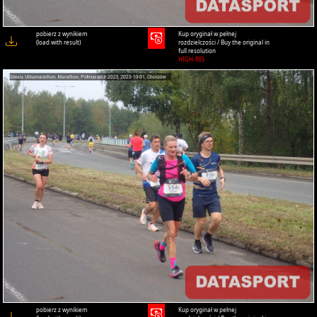
pobierz z wynikiem
Kup oryginał w pełnej
(load with result)
rozdzielczości / Buy the original in
full resolution
HIGH-RES
pobierz z wynikiem
Kup oryginał w pełnej