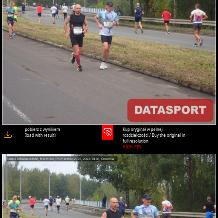
pobierz z wynikiem
Kup oryginał w pełnej
(load with result)
rozdzielczości / Buy the original in
full resolution
HIGH-RES