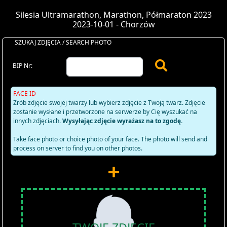
Silesia Ultramarathon, Marathon, Półmaraton 2023
2023-10-01 - Chorzów
SZUKAJ ZDJĘCIA / SEARCH PHOTO
BIP Nr:
FACE ID
Zrób zdjęcie swojej twarzy lub wybierz zdjęcie z Twoją twarz. Zdjęcie
zostanie wysłane i przetworzone na serwerze by Cię wyszukać na
innych zdjęciach.
Wysyłając zdjęcie wyrażasz na to zgodę.
Take face photo or choice photo of your face. The photo will send and
process on server to find you on other photos.