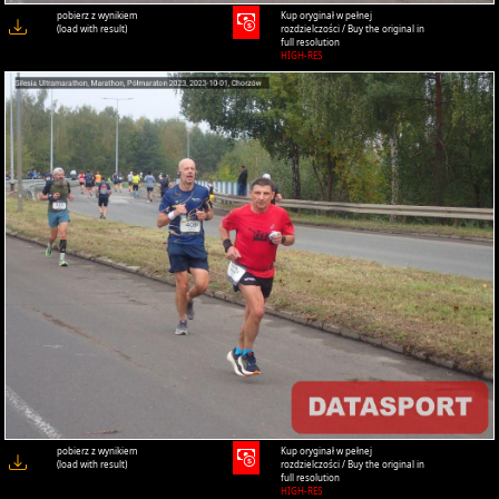
pobierz z wynikiem
Kup oryginał w pełnej
(load with result)
rozdzielczości / Buy the original in
full resolution
HIGH-RES
pobierz z wynikiem
Kup oryginał w pełnej
(load with result)
rozdzielczości / Buy the original in
full resolution
HIGH-RES