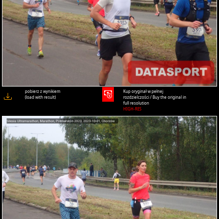
pobierz z wynikiem
Kup oryginał w pełnej
(load with result)
rozdzielczości / Buy the original in
full resolution
HIGH-RES