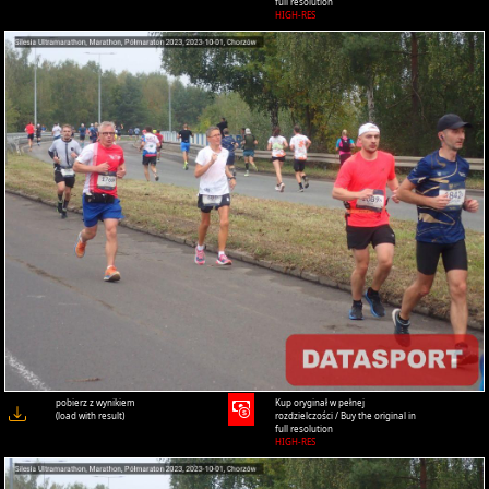
full resolution
HIGH-RES
pobierz z wynikiem
Kup oryginał w pełnej
(load with result)
rozdzielczości / Buy the original in
full resolution
HIGH-RES