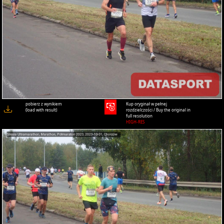
pobierz z wynikiem
Kup oryginał w pełnej
(load with result)
rozdzielczości / Buy the original in
full resolution
HIGH-RES