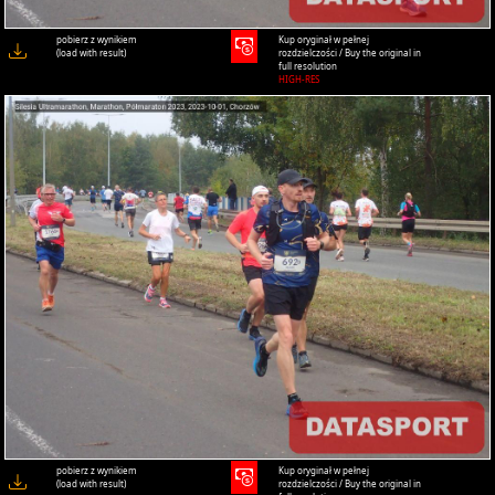
pobierz z wynikiem
Kup oryginał w pełnej
(load with result)
rozdzielczości / Buy the original in
full resolution
HIGH-RES
pobierz z wynikiem
Kup oryginał w pełnej
(load with result)
rozdzielczości / Buy the original in