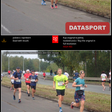
pobierz z wynikiem
Kup oryginał w pełnej
(load with result)
rozdzielczości / Buy the original in
full resolution
HIGH-RES