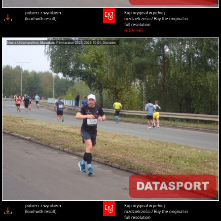
pobierz z wynikiem
Kup oryginał w pełnej
(load with result)
rozdzielczości / Buy the original in
full resolution
HIGH-RES
pobierz z wynikiem
Kup oryginał w pełnej
(load with result)
rozdzielczości / Buy the original in
full resolution