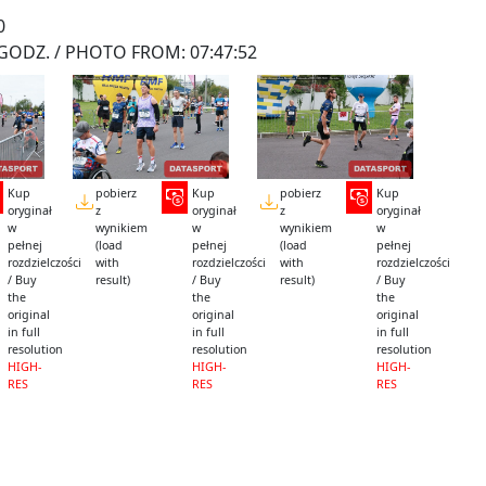
0
GODZ. / PHOTO FROM: 07:47:52
Kup
pobierz
Kup
pobierz
Kup
oryginał
z
oryginał
z
oryginał
w
wynikiem
w
wynikiem
w
pełnej
(load
pełnej
(load
pełnej
rozdzielczości
with
rozdzielczości
with
rozdzielczości
/ Buy
result)
/ Buy
result)
/ Buy
the
the
the
original
original
original
in full
in full
in full
resolution
resolution
resolution
HIGH-
HIGH-
HIGH-
RES
RES
RES