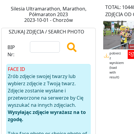
TOTAL: 1044
Silesia Ultramarathon, Marathon,
Półmaraton 2023
ZDJĘCIA OD 
2023-10-01 - Chorzów
SZUKAJ ZDJĘCIA / SEARCH PHOTO
BIP
pobierz
Nr:
z
wynikiem
(load
FACE ID
with
Zrób zdjęcie swojej twarzy lub
result)
wybierz zdjęcie z Twoją twarz.
Zdjęcie zostanie wysłane i
przetworzone na serwerze by Cię
wyszukać na innych zdjęciach.
Wysyłając zdjęcie wyrażasz na to
zgodę.
Take face photo or choice photo of