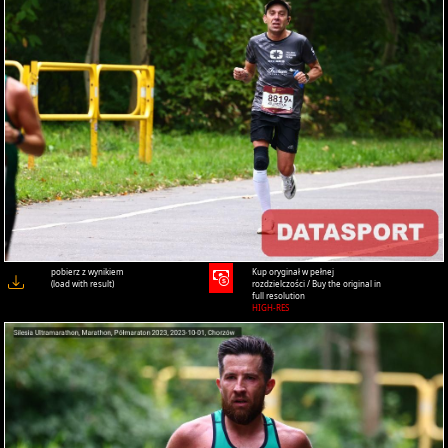
pobierz z wynikiem
Kup oryginał w pełnej
(load with result)
rozdzielczości / Buy the original in
full resolution
HIGH-RES