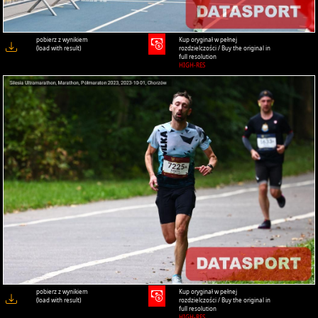
pobierz z wynikiem
Kup oryginał w pełnej
(load with result)
rozdzielczości / Buy the original in
full resolution
HIGH-RES
pobierz z wynikiem
Kup oryginał w pełnej
(load with result)
rozdzielczości / Buy the original in
full resolution
HIGH-RES