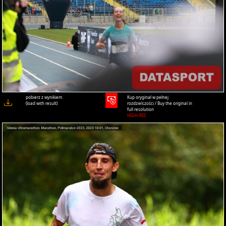
pobierz z wynikiem
Kup oryginał w pełnej
(load with result)
rozdzielczości / Buy the original in
full resolution
HIGH-RES