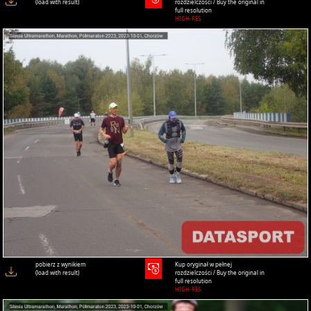
(load with result)
rozdzielczości / Buy the original in
full resolution
HIGH-RES
pobierz z wynikiem
Kup oryginał w pełnej
(load with result)
rozdzielczości / Buy the original in
full resolution
HIGH-RES