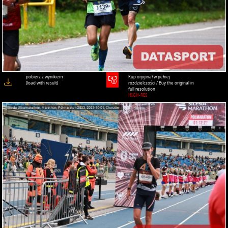
pobierz z wynikiem
Kup oryginał w pełnej
(load with result)
rozdzielczości / Buy the original in
full resolution
HIGH-RES