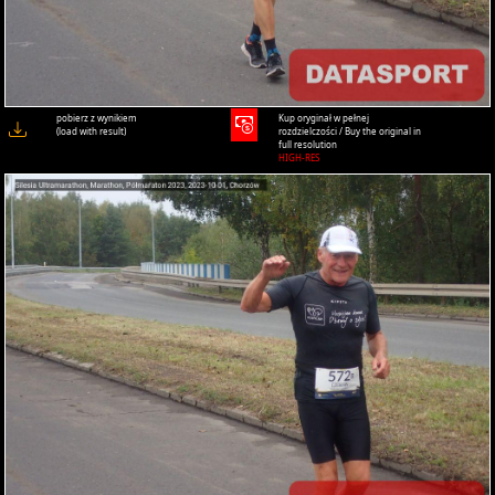
pobierz z wynikiem
Kup oryginał w pełnej
(load with result)
rozdzielczości / Buy the original in
full resolution
HIGH-RES