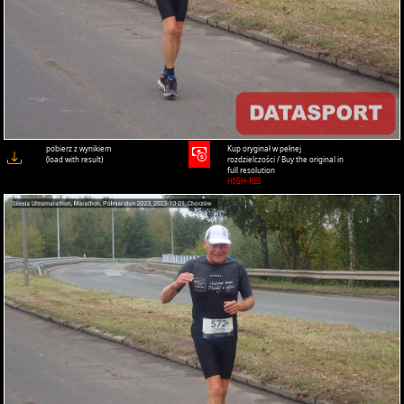
pobierz z wynikiem
Kup oryginał w pełnej
(load with result)
rozdzielczości / Buy the original in
full resolution
HIGH-RES