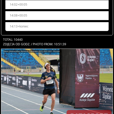
14:02+00:05
14:08+00:05
14:13+koniec
TOTAL: 10440
ZDJĘCIA OD GODZ. / PHOTO FROM: 10:51:39