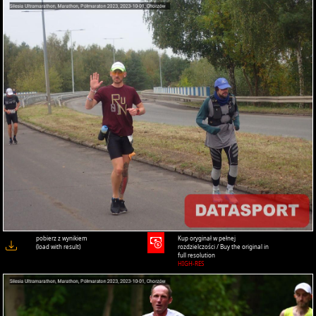
pobierz z wynikiem
Kup oryginał w pełnej
(load with result)
rozdzielczości / Buy the original in
full resolution
HIGH-RES