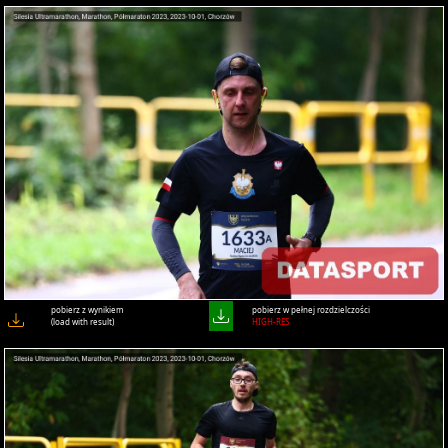
pobierz z wynikiem
pobierz w pełnej rozdzielczości
(load with result)
HIGH-RES