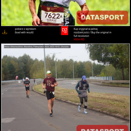
pobierz z wynikiem
Kup oryginał w pełnej
(load with result)
rozdzielczości / Buy the original in
full resolution
HIGH-RES