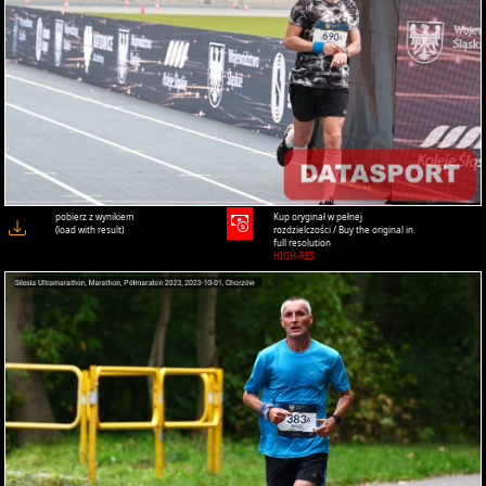
pobierz z wynikiem
Kup oryginał w pełnej
(load with result)
rozdzielczości / Buy the original in
full resolution
HIGH-RES