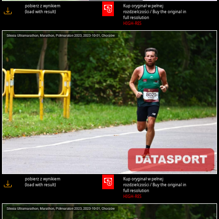
pobierz z wynikiem
Kup oryginał w pełnej
(load with result)
rozdzielczości / Buy the original in
full resolution
HIGH-RES
pobierz z wynikiem
Kup oryginał w pełnej
(load with result)
rozdzielczości / Buy the original in
full resolution
HIGH-RES