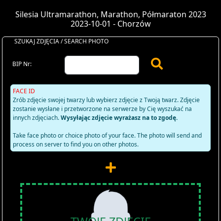
Silesia Ultramarathon, Marathon, Półmaraton 2023
2023-10-01 - Chorzów
SZUKAJ ZDJĘCIA / SEARCH PHOTO
BIP Nr:
FACE ID
Zrób zdjęcie swojej twarzy lub wybierz zdjęcie z Twoją twarz. Zdjęcie
zostanie wysłane i przetworzone na serwerze by Cię wyszukać na
innych zdjęciach.
Wysyłając zdjęcie wyrażasz na to zgodę.
Take face photo or choice photo of your face. The photo will send and
process on server to find you on other photos.