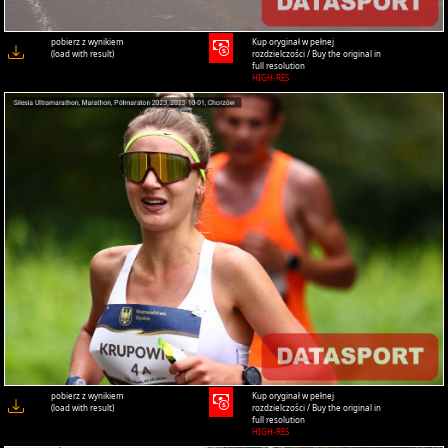
pobierz z wynikiem
Kup oryginał w pełnej
(load with result)
rozdzielczości / Buy the original in
full resolution
HIGH-RES
pobierz z wynikiem
Kup oryginał w pełnej
(load with result)
rozdzielczości / Buy the original in
full resolution
HIGH-RES