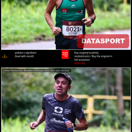
pobierz z wynikiem
Kup oryginał w pełnej
(load with result)
rozdzielczości / Buy the original in
full resolution
HIGH-RES