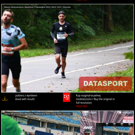
pobierz z wynikiem
Kup oryginał w pełnej
(load with result)
rozdzielczości / Buy the original in
full resolution
HIGH-RES