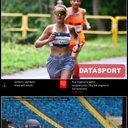
pobierz z wynikiem
Kup oryginał w pełnej
(load with result)
rozdzielczości / Buy the original in
full resolution
HIGH-RES