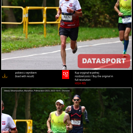
pobierz z wynikiem
Kup oryginał w pełnej
(load with result)
rozdzielczości / Buy the original in
full resolution
HIGH-RES