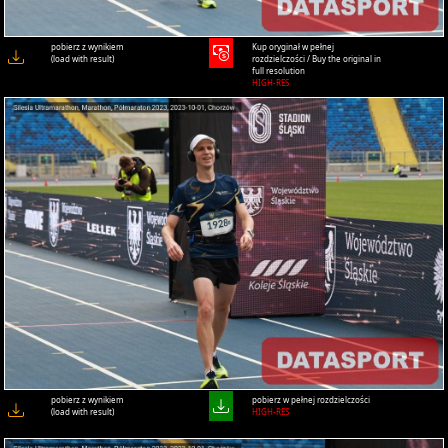
pobierz z wynikiem
Kup oryginał w pełnej
(load with result)
rozdzielczości / Buy the original in
full resolution
HIGH-RES
pobierz z wynikiem
pobierz w pełnej rozdzielczości
(load with result)
HIGH-RES