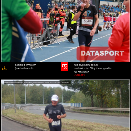
pobierz z wynikiem
Kup oryginał w pełnej
(load with result)
rozdzielczości / Buy the original in
full resolution
HIGH-RES