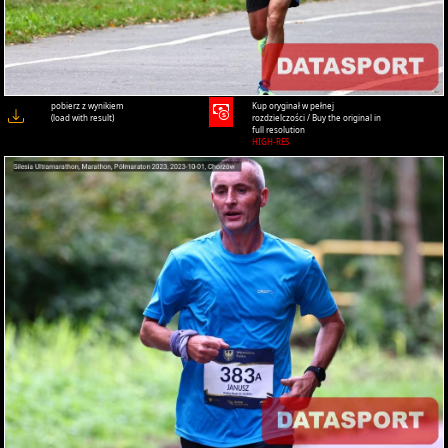
pobierz z wynikiem
Kup oryginał w pełnej
(load with result)
rozdzielczości / Buy the original in
full resolution
HIGH-RES