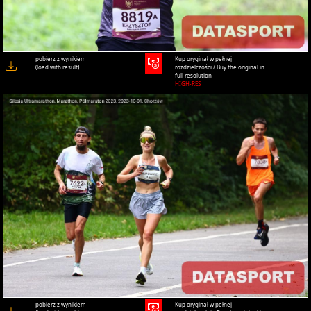
pobierz z wynikiem
Kup oryginał w pełnej
(load with result)
rozdzielczości / Buy the original in
full resolution
HIGH-RES
pobierz z wynikiem
Kup oryginał w pełnej