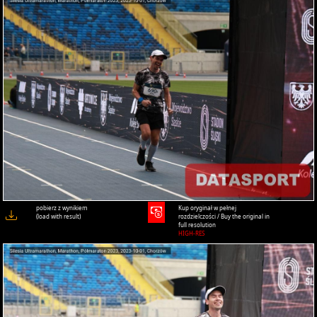
pobierz z wynikiem
Kup oryginał w pełnej
(load with result)
rozdzielczości / Buy the original in
full resolution
HIGH-RES