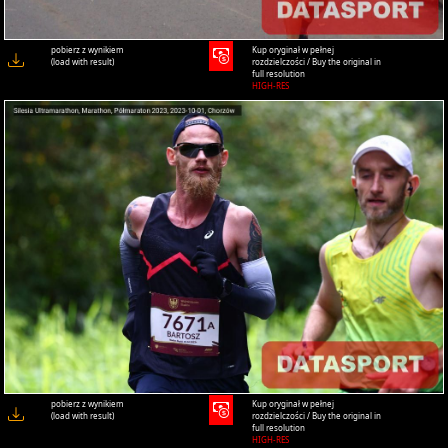
pobierz z wynikiem
Kup oryginał w pełnej
(load with result)
rozdzielczości / Buy the original in
full resolution
HIGH-RES
pobierz z wynikiem
Kup oryginał w pełnej
(load with result)
rozdzielczości / Buy the original in
full resolution
HIGH-RES