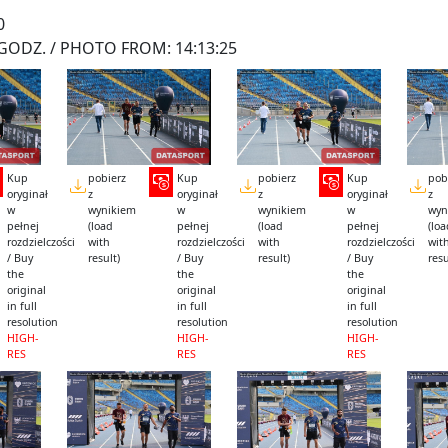
0
GODZ. / PHOTO FROM: 14:13:25
Kup
pobierz
Kup
pobierz
Kup
pob
oryginał
z
oryginał
z
oryginał
z
w
wynikiem
w
wynikiem
w
wyn
pełnej
(load
pełnej
(load
pełnej
(lo
rozdzielczości
with
rozdzielczości
with
rozdzielczości
wit
/ Buy
result)
/ Buy
result)
/ Buy
resu
the
the
the
original
original
original
in full
in full
in full
resolution
resolution
resolution
HIGH-
HIGH-
HIGH-
RES
RES
RES