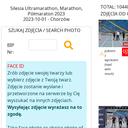
TOTAL: 1044
Silesia Ultramarathon, Marathon,
Półmaraton 2023
ZDJĘCIA OD 
2023-10-01 - Chorzów
SZUKAJ ZDJĘCIA / SEARCH PHOTO
BIP
pobierz
Nr:
z
wynikiem
(load
FACE ID
with
Zrób zdjęcie swojej twarzy lub
result)
wybierz zdjęcie z Twoją twarz.
Zdjęcie zostanie wysłane i
przetworzone na serwerze by Cię
wyszukać na innych zdjęciach.
Wysyłając zdjęcie wyrażasz na to
zgodę.
Take face photo or choice photo of