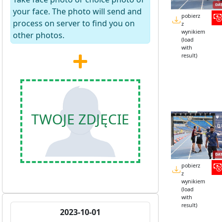
your face. The photo will send and
pobierz
process on server to find you on
z
wynikiem
other photos.
(load
with
result)
TWOJE ZDJĘCIE
pobierz
z
wynikiem
(load
with
result)
2023-10-01