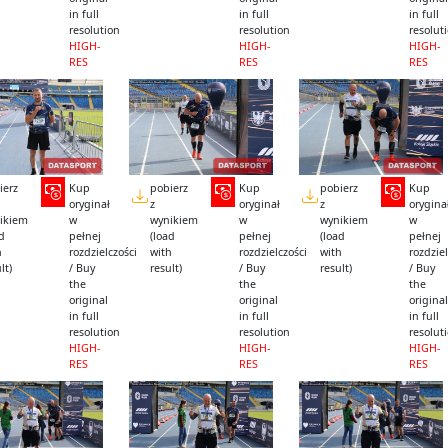
in full
in full
in full
resolution
resolution
resolut
HIGH-
HIGH-
HIGH-
RES
RES
RES
ierz
Kup
pobierz
Kup
pobierz
Kup
oryginał
z
oryginał
z
orygina
ikiem
w
wynikiem
w
wynikiem
w
ad
pełnej
(load
pełnej
(load
pełnej
h
rozdzielczości
with
rozdzielczości
with
rozdziel
lt)
/ Buy
result)
/ Buy
result)
/ Buy
the
the
the
original
original
original
in full
in full
in full
resolution
resolution
resolut
HIGH-
HIGH-
HIGH-
RES
RES
RES