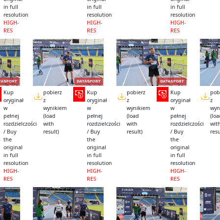
in full
in full
in full
resolution
resolution
resolution
HIGH-
HIGH-
HIGH-
RES
RES
RES
Kup
pobierz
Kup
pobierz
Kup
pob
oryginał
z
oryginał
z
oryginał
z
w
wynikiem
w
wynikiem
w
wyn
pełnej
(load
pełnej
(load
pełnej
(lo
rozdzielczości
with
rozdzielczości
with
rozdzielczości
wit
/ Buy
result)
/ Buy
result)
/ Buy
resu
the
the
the
original
original
original
in full
in full
in full
resolution
resolution
resolution
HIGH-
HIGH-
HIGH-
RES
RES
RES