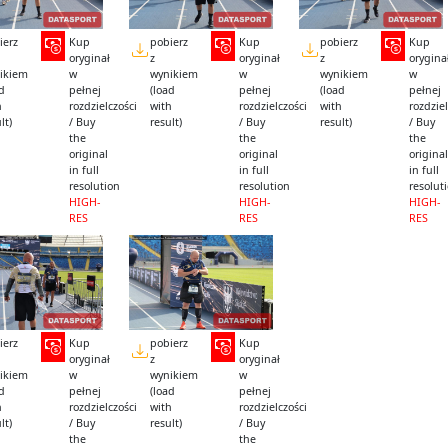
ierz
Kup
pobierz
Kup
pobierz
Kup
oryginał
z
oryginał
z
orygina
ikiem
w
wynikiem
w
wynikiem
w
ad
pełnej
(load
pełnej
(load
pełnej
h
rozdzielczości
with
rozdzielczości
with
rozdziel
lt)
/ Buy
result)
/ Buy
result)
/ Buy
the
the
the
original
original
original
in full
in full
in full
resolution
resolution
resolut
HIGH-
HIGH-
HIGH-
RES
RES
RES
ierz
Kup
pobierz
Kup
oryginał
z
oryginał
ikiem
w
wynikiem
w
ad
pełnej
(load
pełnej
h
rozdzielczości
with
rozdzielczości
lt)
/ Buy
result)
/ Buy
the
the