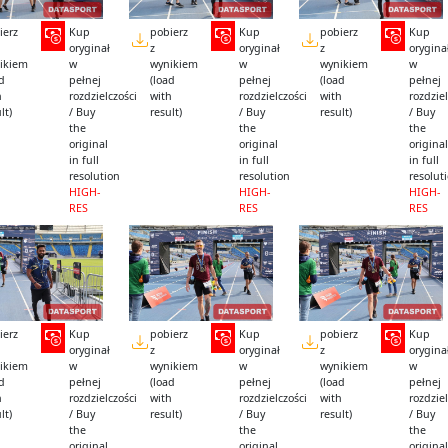
ierz
Kup
pobierz
Kup
pobierz
Kup
oryginał
z
oryginał
z
orygina
ikiem
w
wynikiem
w
wynikiem
w
ad
pełnej
(load
pełnej
(load
pełnej
h
rozdzielczości
with
rozdzielczości
with
rozdziel
lt)
/ Buy
result)
/ Buy
result)
/ Buy
the
the
the
original
original
original
in full
in full
in full
resolution
resolution
resolut
HIGH-
HIGH-
HIGH-
RES
RES
RES
ierz
Kup
pobierz
Kup
pobierz
Kup
oryginał
z
oryginał
z
orygina
ikiem
w
wynikiem
w
wynikiem
w
ad
pełnej
(load
pełnej
(load
pełnej
h
rozdzielczości
with
rozdzielczości
with
rozdziel
lt)
/ Buy
result)
/ Buy
result)
/ Buy
the
the
the
original
original
original