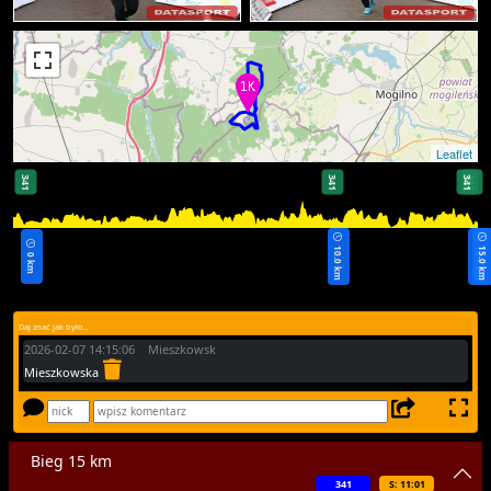
Leaflet
341
341
341
341
10.0 km
14.5 km
15.0 km
0 km
Daj znać jak było...
2026-02-07 14:15:06 Mieszkowsk
Mieszkowska
Bieg 15 km
341
S: 11:01