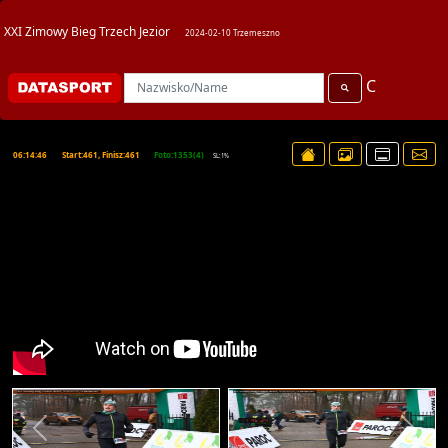
XXI Zimowy Bieg Trzech Jezior
2024-02-10 Trzemeszno
C
06:14:46
Start:461, Finisz:461
Foto:1353(4)
SL:1%