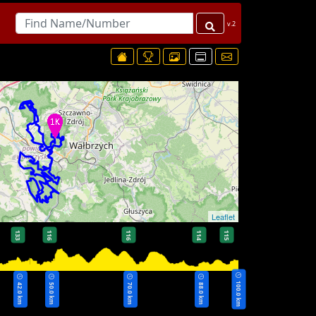
v.2
Leaflet
133
116
116
114
115
100.0 km
42.0 km
50.0 km
70.0 km
88.0 km