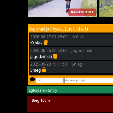
(Live chat)
Daj znać jak było...
2026-06-27 01:28:00 Królak
Królak
2026-06-26 22:52:00 Jagodzińsk
Jagodziński
2025-06-28 19:11:51 Śnieg
Śnieg
Zgłoszeni / Entry
Bieg 100 km