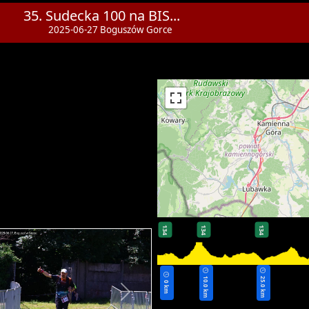
35. Sudecka 100 na BIS...
2025-06-27 Boguszów Gorce
134
134
134
10.0 km
25.0 km
0 km