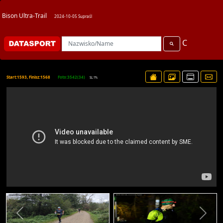
Bison Ultra-Trail
2024-10-05 Supraśl
C
Start:1593, Finisz:1568
Foto:3542(34)
SL:1%