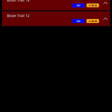
Bison Trail 18
337
S: 09:32
Bison Trail 12
259
S: 09:59