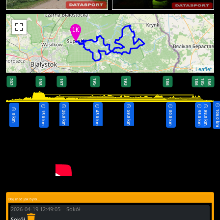
Leaflet
202
198
197
195
193
186
186
185
186
106.0 k
15.0 km
26.0 km
43.0 km
59.0 km
80.0 km
95.0 km
98.0 km
0 km
Daj znać jak było...
2026-04-19 12:49:05 Sokół
Sokół