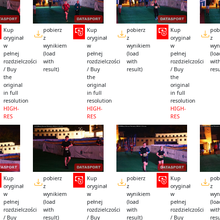
Kup
pobierz
Kup
pobierz
Kup
pob
oryginał
z
oryginał
z
oryginał
z
w
wynikiem
w
wynikiem
w
wyn
pełnej
(load
pełnej
(load
pełnej
(lo
rozdzielczości
with
rozdzielczości
with
rozdzielczości
wit
/ Buy
result)
/ Buy
result)
/ Buy
resu
the
the
the
original
original
original
in full
in full
in full
resolution
resolution
resolution
HIGH-
HIGH-
HIGH-
RES
RES
RES
Kup
pobierz
Kup
pobierz
Kup
pob
oryginał
z
oryginał
z
oryginał
z
w
wynikiem
w
wynikiem
w
wyn
pełnej
(load
pełnej
(load
pełnej
(lo
rozdzielczości
with
rozdzielczości
with
rozdzielczości
wit
/ Buy
result)
/ Buy
result)
/ Buy
resu