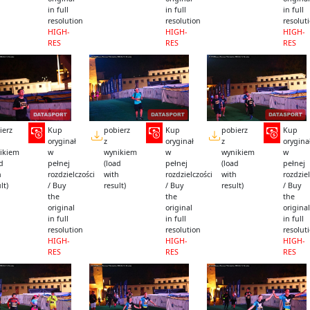
in full
in full
in full
resolution
resolution
resolut
HIGH-
HIGH-
HIGH-
RES
RES
RES
ierz
Kup
pobierz
Kup
pobierz
Kup
oryginał
z
oryginał
z
orygina
ikiem
w
wynikiem
w
wynikiem
w
ad
pełnej
(load
pełnej
(load
pełnej
h
rozdzielczości
with
rozdzielczości
with
rozdziel
lt)
/ Buy
result)
/ Buy
result)
/ Buy
the
the
the
original
original
original
in full
in full
in full
resolution
resolution
resolut
HIGH-
HIGH-
HIGH-
RES
RES
RES