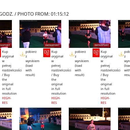
GODZ. / PHOTO FROM: 01:15:12
Kup
pobierz
Kup
pobierz
Kup
pob
oryginał
z
oryginał
z
oryginał
z
w
wynikiem
w
wynikiem
w
wyn
pełnej
(load
pełnej
(load
pełnej
(lo
rozdzielczości
with
rozdzielczości
with
rozdzielczości
wit
/ Buy
result)
/ Buy
result)
/ Buy
resu
the
the
the
original
original
original
in full
in full
in full
resolution
resolution
resolution
HIGH-
HIGH-
HIGH-
RES
RES
RES