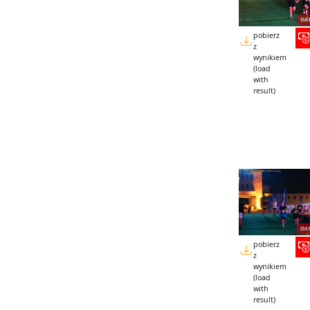
pobierz
z
wynikiem
(load
with
result)
pobierz
z
wynikiem
(load
with
result)