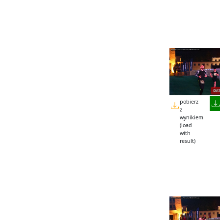
pobierz
z
wynikiem
(load
with
result)