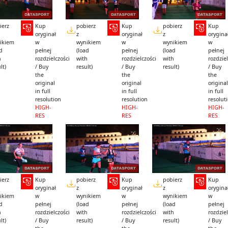
ierz
Kup
pobierz
Kup
pobierz
Kup
oryginał
z
oryginał
z
orygina
ikiem
w
wynikiem
w
wynikiem
w
ad
pełnej
(load
pełnej
(load
pełnej
h
rozdzielczości
with
rozdzielczości
with
rozdziel
lt)
/ Buy
result)
/ Buy
result)
/ Buy
the
the
the
original
original
original
in full
in full
in full
resolution
resolution
resolut
HIGH-
HIGH-
HIGH-
RES
RES
RES
ierz
Kup
pobierz
Kup
pobierz
Kup
oryginał
z
oryginał
z
orygina
ikiem
w
wynikiem
w
wynikiem
w
ad
pełnej
(load
pełnej
(load
pełnej
h
rozdzielczości
with
rozdzielczości
with
rozdziel
lt)
/ Buy
result)
/ Buy
result)
/ Buy