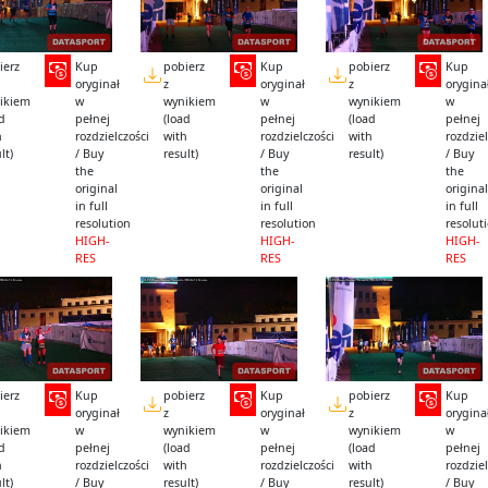
ierz
Kup
pobierz
Kup
pobierz
Kup
oryginał
z
oryginał
z
orygina
ikiem
w
wynikiem
w
wynikiem
w
ad
pełnej
(load
pełnej
(load
pełnej
h
rozdzielczości
with
rozdzielczości
with
rozdziel
lt)
/ Buy
result)
/ Buy
result)
/ Buy
the
the
the
original
original
original
in full
in full
in full
resolution
resolution
resolut
HIGH-
HIGH-
HIGH-
RES
RES
RES
ierz
Kup
pobierz
Kup
pobierz
Kup
oryginał
z
oryginał
z
orygina
ikiem
w
wynikiem
w
wynikiem
w
ad
pełnej
(load
pełnej
(load
pełnej
h
rozdzielczości
with
rozdzielczości
with
rozdziel
lt)
/ Buy
result)
/ Buy
result)
/ Buy