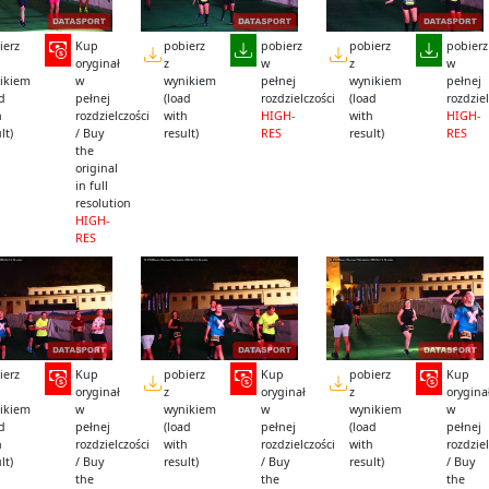
ierz
Kup
pobierz
pobierz
pobierz
pobierz
oryginał
z
w
z
w
ikiem
w
wynikiem
pełnej
wynikiem
pełnej
ad
pełnej
(load
rozdzielczości
(load
rozdziel
h
rozdzielczości
with
HIGH-
with
HIGH-
lt)
/ Buy
result)
RES
result)
RES
the
original
in full
resolution
HIGH-
RES
ierz
Kup
pobierz
Kup
pobierz
Kup
oryginał
z
oryginał
z
orygina
ikiem
w
wynikiem
w
wynikiem
w
ad
pełnej
(load
pełnej
(load
pełnej
h
rozdzielczości
with
rozdzielczości
with
rozdziel
lt)
/ Buy
result)
/ Buy
result)
/ Buy
the
the
the