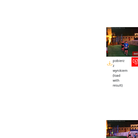
pobierz
z
wynikiem
(load
with
result)