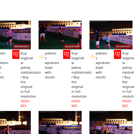
ierz
Kup
pobierz
Kup
pobierz
Kup
oryginał
z
oryginał
z
orygina
ikiem
w
wynikiem
w
wynikiem
w
ad
pełnej
(load
pełnej
(load
pełnej
h
rozdzielczości
with
rozdzielczości
with
rozdziel
lt)
/ Buy
result)
/ Buy
result)
/ Buy
the
the
the
original
original
original
in full
in full
in full
resolution
resolution
resolut
HIGH-
HIGH-
HIGH-
RES
RES
RES