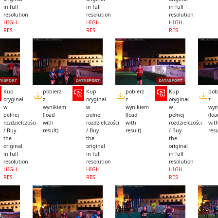
in full
in full
in full
resolution
resolution
resolution
HIGH-
HIGH-
HIGH-
RES
RES
RES
Kup
pobierz
Kup
pobierz
Kup
pob
oryginał
z
oryginał
z
oryginał
z
w
wynikiem
w
wynikiem
w
wyn
pełnej
(load
pełnej
(load
pełnej
(lo
rozdzielczości
with
rozdzielczości
with
rozdzielczości
wit
/ Buy
result)
/ Buy
result)
/ Buy
resu
the
the
the
original
original
original
in full
in full
in full
resolution
resolution
resolution
HIGH-
HIGH-
HIGH-
RES
RES
RES