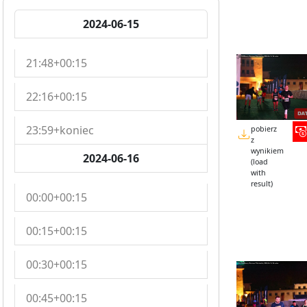
2024-06-15
21:48+00:15
22:16+00:15
23:59+koniec
pobierz
z
wynikiem
2024-06-16
(load
with
result)
00:00+00:15
00:15+00:15
00:30+00:15
00:45+00:15