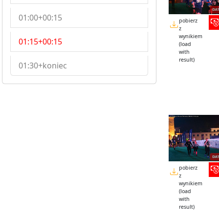
01:00+00:15
pobierz
z
wynikiem
01:15+00:15
(load
with
result)
01:30+koniec
pobierz
z
wynikiem
(load
with
result)