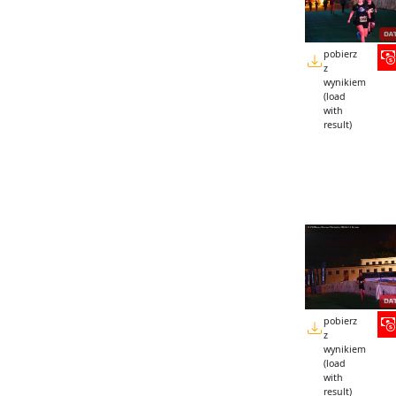
pobierz
z
wynikiem
(load
with
result)
pobierz
z
wynikiem
(load
with
result)