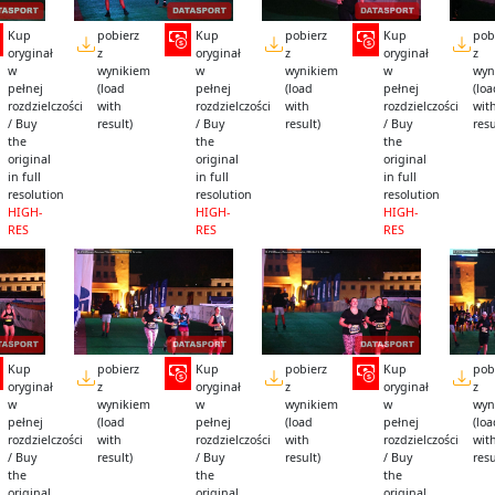
Kup
pobierz
Kup
pobierz
Kup
pob
oryginał
z
oryginał
z
oryginał
z
w
wynikiem
w
wynikiem
w
wyn
pełnej
(load
pełnej
(load
pełnej
(lo
rozdzielczości
with
rozdzielczości
with
rozdzielczości
wit
/ Buy
result)
/ Buy
result)
/ Buy
resu
the
the
the
original
original
original
in full
in full
in full
resolution
resolution
resolution
HIGH-
HIGH-
HIGH-
RES
RES
RES
Kup
pobierz
Kup
pobierz
Kup
pob
oryginał
z
oryginał
z
oryginał
z
w
wynikiem
w
wynikiem
w
wyn
pełnej
(load
pełnej
(load
pełnej
(lo
rozdzielczości
with
rozdzielczości
with
rozdzielczości
wit
/ Buy
result)
/ Buy
result)
/ Buy
resu
the
the
the
original
original
original