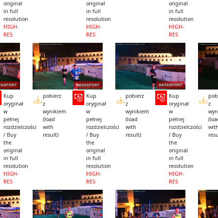
original
original
original
in full
in full
in full
resolution
resolution
resolution
HIGH-
HIGH-
HIGH-
RES
RES
RES
Kup
pobierz
Kup
pobierz
Kup
pob
oryginał
z
oryginał
z
oryginał
z
w
wynikiem
w
wynikiem
w
wyn
pełnej
(load
pełnej
(load
pełnej
(lo
rozdzielczości
with
rozdzielczości
with
rozdzielczości
wit
/ Buy
result)
/ Buy
result)
/ Buy
resu
the
the
the
original
original
original
in full
in full
in full
resolution
resolution
resolution
HIGH-
HIGH-
HIGH-
RES
RES
RES