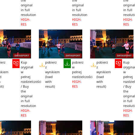
the
the
the
original
original
original
in full
in full
in full
resolution
resolution
resolut
HIGH-
HIGH-
HIGH-
RES
RES
RES
ierz
Kup
pobierz
pobierz
pobierz
Kup
oryginał
z
w
z
orygina
ikiem
w
wynikiem
pełnej
wynikiem
w
ad
pełnej
(load
rozdzielczości
(load
pełnej
h
rozdzielczości
with
HIGH-
with
rozdziel
lt)
/ Buy
result)
RES
result)
/ Buy
the
the
original
original
in full
in full
resolution
resolut
HIGH-
HIGH-
RES
RES