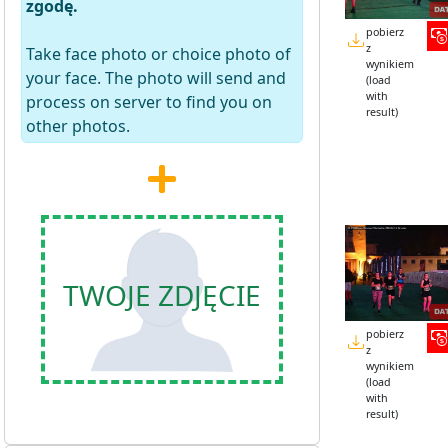
zgodę.
pobierz
z
Take face photo or choice photo of
wynikiem
your face. The photo will send and
(load
with
process on server to find you on
result)
other photos.
TWOJE ZDJĘCIE
pobierz
z
wynikiem
(load
with
result)