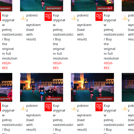
Kup
pobierz
Kup
pobierz
Kup
pob
oryginał
z
oryginał
z
oryginał
z
w
wynikiem
w
wynikiem
w
wyn
pełnej
(load
pełnej
(load
pełnej
(lo
rozdzielczości
with
rozdzielczości
with
rozdzielczości
wit
/ Buy
result)
/ Buy
result)
/ Buy
resu
the
the
the
original
original
original
in full
in full
in full
resolution
resolution
resolution
HIGH-
HIGH-
HIGH-
RES
RES
RES
Kup
pobierz
Kup
pobierz
Kup
pob
oryginał
z
oryginał
z
oryginał
z
w
wynikiem
w
wynikiem
w
wyn
pełnej
(load
pełnej
(load
pełnej
(lo
rozdzielczości
with
rozdzielczości
with
rozdzielczości
wit
/ Buy
result)
/ Buy
result)
/ Buy
resu