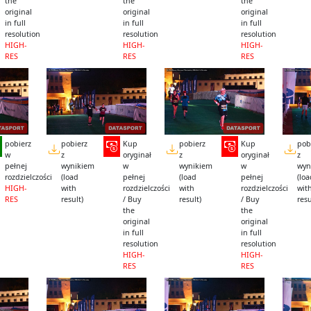
the
the
the
original
original
original
in full
in full
in full
resolution
resolution
resolution
HIGH-
HIGH-
HIGH-
RES
RES
RES
pobierz
pobierz
Kup
pobierz
Kup
pob
w
z
oryginał
z
oryginał
z
pełnej
wynikiem
w
wynikiem
w
wyn
rozdzielczości
(load
pełnej
(load
pełnej
(lo
HIGH-
with
rozdzielczości
with
rozdzielczości
wit
RES
result)
/ Buy
result)
/ Buy
resu
the
the
original
original
in full
in full
resolution
resolution
HIGH-
HIGH-
RES
RES