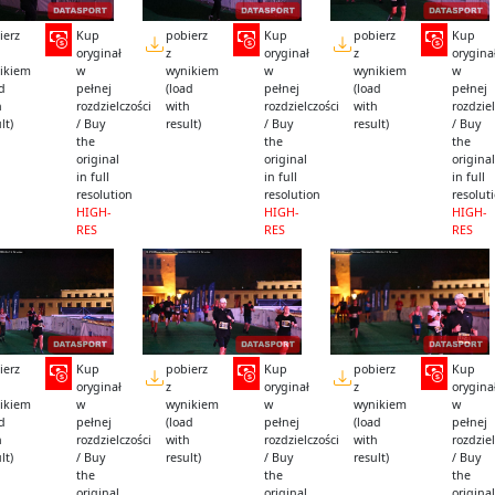
ierz
Kup
pobierz
Kup
pobierz
Kup
oryginał
z
oryginał
z
orygina
ikiem
w
wynikiem
w
wynikiem
w
ad
pełnej
(load
pełnej
(load
pełnej
h
rozdzielczości
with
rozdzielczości
with
rozdziel
lt)
/ Buy
result)
/ Buy
result)
/ Buy
the
the
the
original
original
original
in full
in full
in full
resolution
resolution
resolut
HIGH-
HIGH-
HIGH-
RES
RES
RES
ierz
Kup
pobierz
Kup
pobierz
Kup
oryginał
z
oryginał
z
orygina
ikiem
w
wynikiem
w
wynikiem
w
ad
pełnej
(load
pełnej
(load
pełnej
h
rozdzielczości
with
rozdzielczości
with
rozdziel
lt)
/ Buy
result)
/ Buy
result)
/ Buy
the
the
the
original
original
original