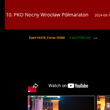
10. PKO Nocny Wrocław Półmaraton
2024-06-
Start:10379, Finisz:10300
Foto:2739(124)
SL:2%