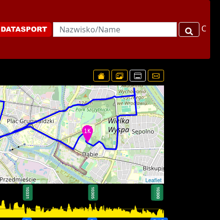
C
Leaflet
10331
10305
10307
10300