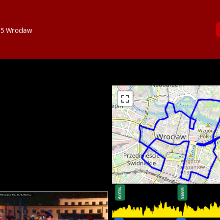
15 Wrocław
10379
10353