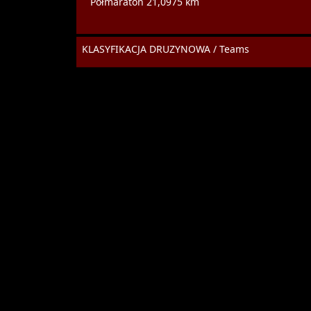
Półmaraton 21,0975 km
KLASYFIKACJA DRUZYNOWA / Teams