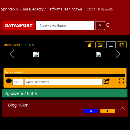
Sprinteo.pl - Liga Biegaczy / Platforma Treningowa
2024-01-28 Czarny Bór
C
Start:0, Finisz:0
0
SL:1%
Daj znać jak było...
Zgłoszeni / Entry
Bieg 10km
0
S: