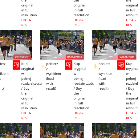
the
the
the
original
original
original
in full
in full
in full
resolution
resolution
resolut
HIGH-
HIGH-
HIGH-
RES
RES
RES
ierz
Kup
pobierz
Kup
pobierz
Kup
oryginał
z
oryginał
z
orygina
ikiem
w
wynikiem
w
wynikiem
w
ad
pełnej
(load
pełnej
(load
pełnej
h
rozdzielczości
with
rozdzielczości
with
rozdziel
lt)
/ Buy
result)
/ Buy
result)
/ Buy
the
the
the
original
original
original
in full
in full
in full
resolution
resolution
resolut
HIGH-
HIGH-
HIGH-
RES
RES
RES