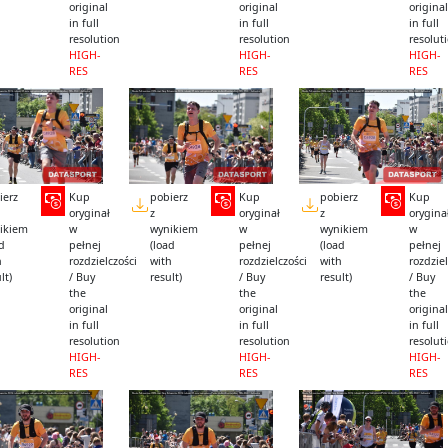
original
original
original
in full
in full
in full
resolution
resolution
resolut
HIGH-
HIGH-
HIGH-
RES
RES
RES
ierz
Kup
pobierz
Kup
pobierz
Kup
oryginał
z
oryginał
z
orygina
ikiem
w
wynikiem
w
wynikiem
w
ad
pełnej
(load
pełnej
(load
pełnej
h
rozdzielczości
with
rozdzielczości
with
rozdziel
lt)
/ Buy
result)
/ Buy
result)
/ Buy
the
the
the
original
original
original
in full
in full
in full
resolution
resolution
resolut
HIGH-
HIGH-
HIGH-
RES
RES
RES