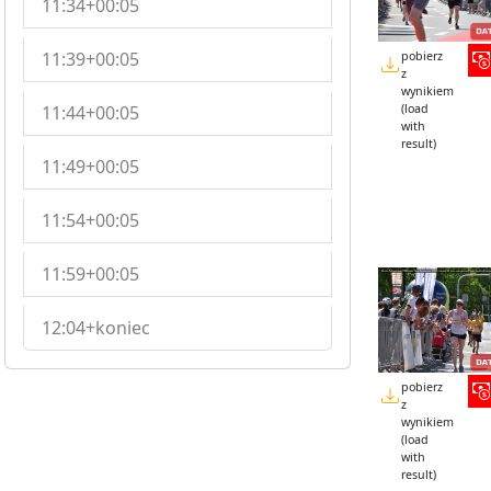
11:34+00:05
11:39+00:05
pobierz
z
wynikiem
11:44+00:05
(load
with
result)
11:49+00:05
11:54+00:05
11:59+00:05
12:04+koniec
pobierz
z
wynikiem
(load
with
result)