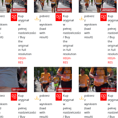
ierz
Kup
pobierz
Kup
pobierz
Kup
oryginał
z
oryginał
z
orygina
ikiem
w
wynikiem
w
wynikiem
w
ad
pełnej
(load
pełnej
(load
pełnej
h
rozdzielczości
with
rozdzielczości
with
rozdziel
lt)
/ Buy
result)
/ Buy
result)
/ Buy
the
the
the
original
original
original
in full
in full
in full
resolution
resolution
resolut
HIGH-
HIGH-
HIGH-
RES
RES
RES
ierz
Kup
pobierz
Kup
pobierz
Kup
oryginał
z
oryginał
z
orygina
ikiem
w
wynikiem
w
wynikiem
w
ad
pełnej
(load
pełnej
(load
pełnej
h
rozdzielczości
with
rozdzielczości
with
rozdziel
lt)
/ Buy
result)
/ Buy
result)
/ Buy