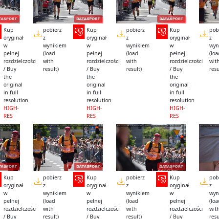
Kup
pobierz
Kup
pobierz
Kup
pob
oryginał
z
oryginał
z
oryginał
z
w
wynikiem
w
wynikiem
w
wyn
pełnej
(load
pełnej
(load
pełnej
(lo
rozdzielczości
with
rozdzielczości
with
rozdzielczości
wit
/ Buy
result)
/ Buy
result)
/ Buy
resu
the
the
the
original
original
original
in full
in full
in full
resolution
resolution
resolution
HIGH-
HIGH-
HIGH-
RES
RES
RES
Kup
pobierz
Kup
pobierz
Kup
pob
oryginał
z
oryginał
z
oryginał
z
w
wynikiem
w
wynikiem
w
wyn
pełnej
(load
pełnej
(load
pełnej
(lo
rozdzielczości
with
rozdzielczości
with
rozdzielczości
wit
/ Buy
result)
/ Buy
result)
/ Buy
resu