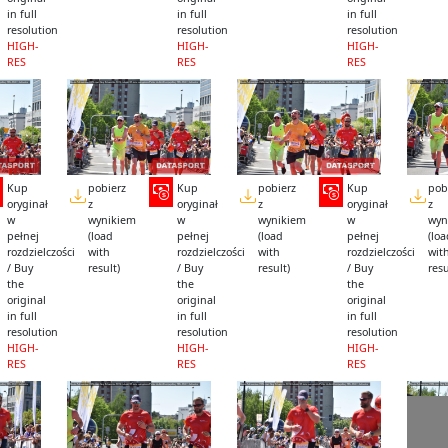
in full
in full
in full
resolution
resolution
resolution
HIGH-
HIGH-
HIGH-
RES
RES
RES
Kup
pobierz
Kup
pobierz
Kup
pob
oryginał
z
oryginał
z
oryginał
z
w
wynikiem
w
wynikiem
w
wyn
pełnej
(load
pełnej
(load
pełnej
(lo
rozdzielczości
with
rozdzielczości
with
rozdzielczości
wit
/ Buy
result)
/ Buy
result)
/ Buy
resu
the
the
the
original
original
original
in full
in full
in full
resolution
resolution
resolution
HIGH-
HIGH-
HIGH-
RES
RES
RES