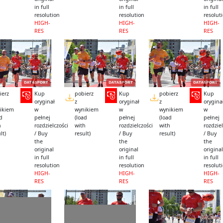
in full
in full
in full
resolution
resolution
resolut
HIGH-
HIGH-
HIGH-
RES
RES
RES
ierz
Kup
pobierz
Kup
pobierz
Kup
oryginał
z
oryginał
z
orygina
ikiem
w
wynikiem
w
wynikiem
w
ad
pełnej
(load
pełnej
(load
pełnej
h
rozdzielczości
with
rozdzielczości
with
rozdziel
lt)
/ Buy
result)
/ Buy
result)
/ Buy
the
the
the
original
original
original
in full
in full
in full
resolution
resolution
resolut
HIGH-
HIGH-
HIGH-
RES
RES
RES