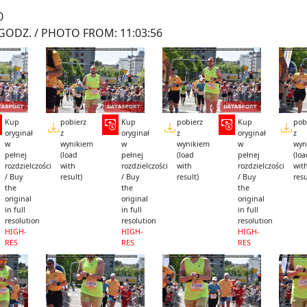
0
GODZ. / PHOTO FROM: 11:03:56
Kup
pobierz
Kup
pobierz
Kup
pob
oryginał
z
oryginał
z
oryginał
z
w
wynikiem
w
wynikiem
w
wyn
pełnej
(load
pełnej
(load
pełnej
(lo
rozdzielczości
with
rozdzielczości
with
rozdzielczości
wit
/ Buy
result)
/ Buy
result)
/ Buy
resu
the
the
the
original
original
original
in full
in full
in full
resolution
resolution
resolution
HIGH-
HIGH-
HIGH-
RES
RES
RES