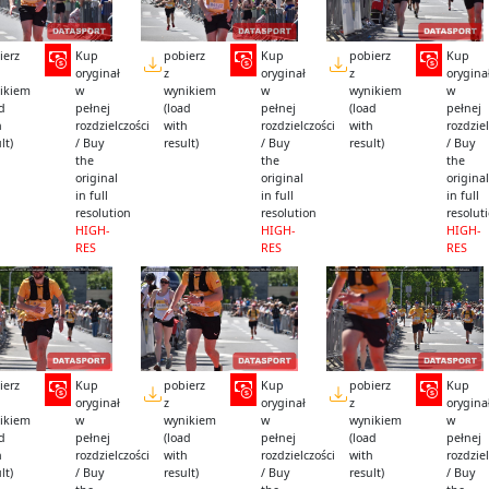
ierz
Kup
pobierz
Kup
pobierz
Kup
oryginał
z
oryginał
z
orygina
ikiem
w
wynikiem
w
wynikiem
w
ad
pełnej
(load
pełnej
(load
pełnej
h
rozdzielczości
with
rozdzielczości
with
rozdziel
lt)
/ Buy
result)
/ Buy
result)
/ Buy
the
the
the
original
original
original
in full
in full
in full
resolution
resolution
resolut
HIGH-
HIGH-
HIGH-
RES
RES
RES
ierz
Kup
pobierz
Kup
pobierz
Kup
oryginał
z
oryginał
z
orygina
ikiem
w
wynikiem
w
wynikiem
w
ad
pełnej
(load
pełnej
(load
pełnej
h
rozdzielczości
with
rozdzielczości
with
rozdziel
lt)
/ Buy
result)
/ Buy
result)
/ Buy