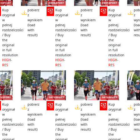
Kup
pobierz
Kup
pobierz
Kup
pob
oryginał
z
oryginał
z
oryginał
z
w
wynikiem
w
wynikiem
w
wyn
pełnej
(load
pełnej
(load
pełnej
(lo
rozdzielczości
with
rozdzielczości
with
rozdzielczości
wit
/ Buy
result)
/ Buy
result)
/ Buy
resu
the
the
the
original
original
original
in full
in full
in full
resolution
resolution
resolution
HIGH-
HIGH-
HIGH-
RES
RES
RES
Kup
pobierz
Kup
pobierz
Kup
pob
oryginał
z
oryginał
z
oryginał
z
w
wynikiem
w
wynikiem
w
wyn
pełnej
(load
pełnej
(load
pełnej
(lo
rozdzielczości
with
rozdzielczości
with
rozdzielczości
wit
/ Buy
result)
/ Buy
result)
/ Buy
resu
the
the
the
original
original
original