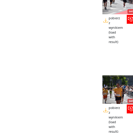
pobierz
z
wynikiem
(load
with
result)
pobierz
z
wynikiem
(load
with
result)