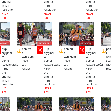
original
original
original
in full
in full
in full
resolution
resolution
resolution
HIGH-
HIGH-
HIGH-
RES
RES
RES
Kup
pobierz
Kup
pobierz
Kup
pob
oryginał
z
oryginał
z
oryginał
z
w
wynikiem
w
wynikiem
w
wyn
pełnej
(load
pełnej
(load
pełnej
(lo
rozdzielczości
with
rozdzielczości
with
rozdzielczości
wit
/ Buy
result)
/ Buy
result)
/ Buy
resu
the
the
the
original
original
original
in full
in full
in full
resolution
resolution
resolution
HIGH-
HIGH-
HIGH-
RES
RES
RES