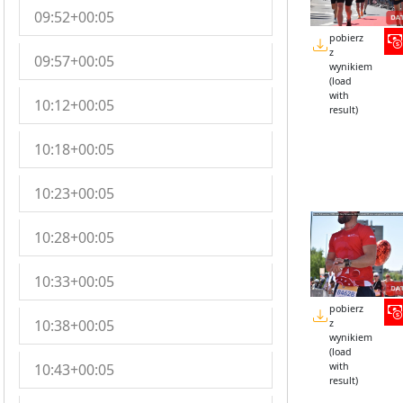
09:52+00:05
pobierz
z
09:57+00:05
wynikiem
(load
with
10:12+00:05
result)
10:18+00:05
10:23+00:05
10:28+00:05
10:33+00:05
pobierz
10:38+00:05
z
wynikiem
(load
10:43+00:05
with
result)