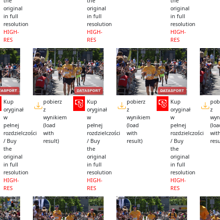
the
the
the
original
original
original
in full
in full
in full
resolution
resolution
resolution
HIGH-
HIGH-
HIGH-
RES
RES
RES
Kup
pobierz
Kup
pobierz
Kup
pob
oryginał
z
oryginał
z
oryginał
z
w
wynikiem
w
wynikiem
w
wyn
pełnej
(load
pełnej
(load
pełnej
(lo
rozdzielczości
with
rozdzielczości
with
rozdzielczości
wit
/ Buy
result)
/ Buy
result)
/ Buy
resu
the
the
the
original
original
original
in full
in full
in full
resolution
resolution
resolution
HIGH-
HIGH-
HIGH-
RES
RES
RES