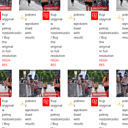
Kup
pobierz
Kup
pobierz
Kup
pob
oryginał
z
oryginał
z
oryginał
z
w
wynikiem
w
wynikiem
w
wyn
pełnej
(load
pełnej
(load
pełnej
(lo
rozdzielczości
with
rozdzielczości
with
rozdzielczości
wit
/ Buy
result)
/ Buy
result)
/ Buy
resu
the
the
the
original
original
original
in full
in full
in full
resolution
resolution
resolution
HIGH-
HIGH-
HIGH-
RES
RES
RES
Kup
pobierz
Kup
pobierz
Kup
pob
oryginał
z
oryginał
z
oryginał
z
w
wynikiem
w
wynikiem
w
wyn
pełnej
(load
pełnej
(load
pełnej
(lo
rozdzielczości
with
rozdzielczości
with
rozdzielczości
wit
/ Buy
result)
/ Buy
result)
/ Buy
resu