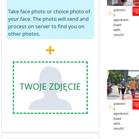
pobierz
Take face photo or choice photo of
z
your face. The photo will send and
wynikiem
(load
process on server to find you on
with
other photos.
result)
TWOJE ZDJĘCIE
pobierz
z
wynikiem
(load
with
result)