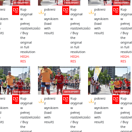
ierz
Kup
pobierz
Kup
pobierz
Kup
oryginał
z
oryginał
z
orygina
ikiem
w
wynikiem
w
wynikiem
w
ad
pełnej
(load
pełnej
(load
pełnej
h
rozdzielczości
with
rozdzielczości
with
rozdziel
lt)
/ Buy
result)
/ Buy
result)
/ Buy
the
the
the
original
original
original
in full
in full
in full
resolution
resolution
resolut
HIGH-
HIGH-
HIGH-
RES
RES
RES
ierz
Kup
pobierz
Kup
pobierz
Kup
oryginał
z
oryginał
z
orygina
ikiem
w
wynikiem
w
wynikiem
w
ad
pełnej
(load
pełnej
(load
pełnej
h
rozdzielczości
with
rozdzielczości
with
rozdziel
lt)
/ Buy
result)
/ Buy
result)
/ Buy
the
the
the
original
original
original