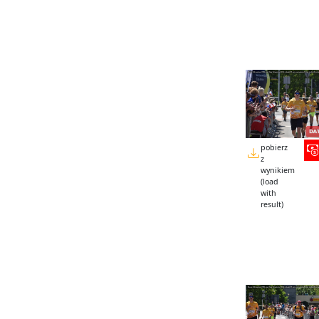
pobierz
z
wynikiem
(load
with
result)