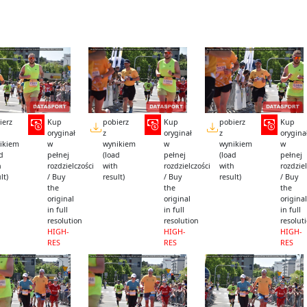
ierz
Kup
pobierz
Kup
pobierz
Kup
oryginał
z
oryginał
z
orygina
ikiem
w
wynikiem
w
wynikiem
w
ad
pełnej
(load
pełnej
(load
pełnej
h
rozdzielczości
with
rozdzielczości
with
rozdziel
lt)
/ Buy
result)
/ Buy
result)
/ Buy
the
the
the
original
original
original
in full
in full
in full
resolution
resolution
resolut
HIGH-
HIGH-
HIGH-
RES
RES
RES