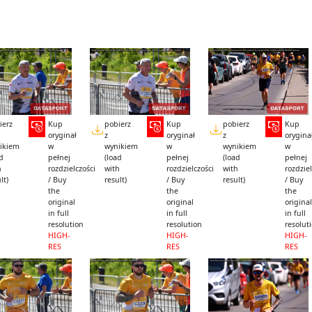
ierz
Kup
pobierz
Kup
pobierz
Kup
oryginał
z
oryginał
z
orygina
ikiem
w
wynikiem
w
wynikiem
w
ad
pełnej
(load
pełnej
(load
pełnej
h
rozdzielczości
with
rozdzielczości
with
rozdziel
lt)
/ Buy
result)
/ Buy
result)
/ Buy
the
the
the
original
original
original
in full
in full
in full
resolution
resolution
resolut
HIGH-
HIGH-
HIGH-
RES
RES
RES