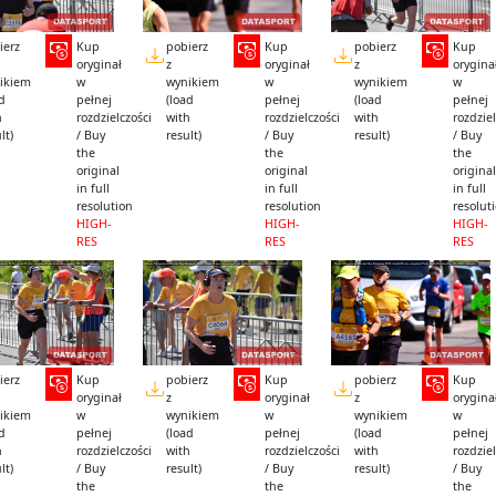
ierz
Kup
pobierz
Kup
pobierz
Kup
oryginał
z
oryginał
z
orygina
ikiem
w
wynikiem
w
wynikiem
w
ad
pełnej
(load
pełnej
(load
pełnej
h
rozdzielczości
with
rozdzielczości
with
rozdziel
lt)
/ Buy
result)
/ Buy
result)
/ Buy
the
the
the
original
original
original
in full
in full
in full
resolution
resolution
resolut
HIGH-
HIGH-
HIGH-
RES
RES
RES
ierz
Kup
pobierz
Kup
pobierz
Kup
oryginał
z
oryginał
z
orygina
ikiem
w
wynikiem
w
wynikiem
w
ad
pełnej
(load
pełnej
(load
pełnej
h
rozdzielczości
with
rozdzielczości
with
rozdziel
lt)
/ Buy
result)
/ Buy
result)
/ Buy
the
the
the