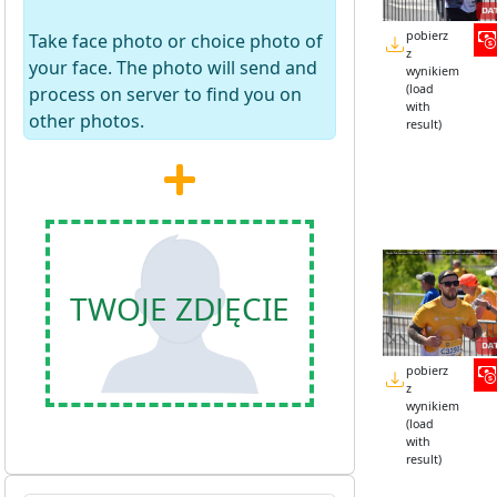
pobierz
Take face photo or choice photo of
z
your face. The photo will send and
wynikiem
(load
process on server to find you on
with
other photos.
result)
TWOJE ZDJĘCIE
pobierz
z
wynikiem
(load
with
result)