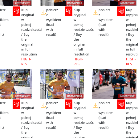
ierz
Kup
pobierz
Kup
pobierz
Kup
oryginał
z
oryginał
z
orygina
ikiem
w
wynikiem
w
wynikiem
w
ad
pełnej
(load
pełnej
(load
pełnej
h
rozdzielczości
with
rozdzielczości
with
rozdziel
lt)
/ Buy
result)
/ Buy
result)
/ Buy
the
the
the
original
original
original
in full
in full
in full
resolution
resolution
resolut
HIGH-
HIGH-
HIGH-
RES
RES
RES
ierz
Kup
pobierz
Kup
pobierz
Kup
oryginał
z
oryginał
z
orygina
ikiem
w
wynikiem
w
wynikiem
w
ad
pełnej
(load
pełnej
(load
pełnej
h
rozdzielczości
with
rozdzielczości
with
rozdziel
lt)
/ Buy
result)
/ Buy
result)
/ Buy
the
the
the
original
original
original