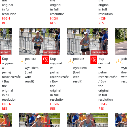
the
the
the
original
original
original
in full
in full
in full
resolution
resolution
resolution
HIGH-
HIGH-
HIGH-
RES
RES
RES
Kup
pobierz
Kup
pobierz
Kup
pob
oryginał
z
oryginał
z
oryginał
z
w
wynikiem
w
wynikiem
w
wyn
pełnej
(load
pełnej
(load
pełnej
(lo
rozdzielczości
with
rozdzielczości
with
rozdzielczości
wit
/ Buy
result)
/ Buy
result)
/ Buy
resu
the
the
the
original
original
original
in full
in full
in full
resolution
resolution
resolution
HIGH-
HIGH-
HIGH-
RES
RES
RES