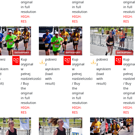
original
original
original
in full
in full
in full
resolution
resolution
resolut
HIGH-
HIGH-
HIGH-
RES
RES
RES
ierz
Kup
pobierz
Kup
pobierz
Kup
oryginał
z
oryginał
z
orygina
ikiem
w
wynikiem
w
wynikiem
w
ad
pełnej
(load
pełnej
(load
pełnej
h
rozdzielczości
with
rozdzielczości
with
rozdziel
lt)
/ Buy
result)
/ Buy
result)
/ Buy
the
the
the
original
original
original
in full
in full
in full
resolution
resolution
resolut
HIGH-
HIGH-
HIGH-
RES
RES
RES