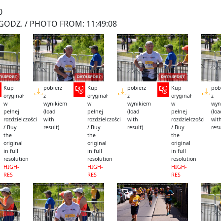
0
GODZ. / PHOTO FROM: 11:49:08
Kup
pobierz
Kup
pobierz
Kup
pob
oryginał
z
oryginał
z
oryginał
z
w
wynikiem
w
wynikiem
w
wyn
pełnej
(load
pełnej
(load
pełnej
(lo
rozdzielczości
with
rozdzielczości
with
rozdzielczości
wit
/ Buy
result)
/ Buy
result)
/ Buy
resu
the
the
the
original
original
original
in full
in full
in full
resolution
resolution
resolution
HIGH-
HIGH-
HIGH-
RES
RES
RES