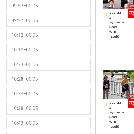
09:52+00:05
pobierz
z
09:57+00:05
wynikiem
(load
with
10:12+00:05
result)
10:18+00:05
10:23+00:05
10:28+00:05
10:33+00:05
pobierz
10:38+00:05
z
wynikiem
(load
10:43+00:05
with
result)