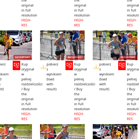
the
the
the
original
original
original
in full
in full
in full
resolution
resolution
resolut
HIGH-
HIGH-
HIGH-
RES
RES
RES
ierz
Kup
pobierz
Kup
pobierz
Kup
oryginał
z
oryginał
z
orygina
ikiem
w
wynikiem
w
wynikiem
w
ad
pełnej
(load
pełnej
(load
pełnej
h
rozdzielczości
with
rozdzielczości
with
rozdziel
lt)
/ Buy
result)
/ Buy
result)
/ Buy
the
the
the
original
original
original
in full
in full
in full
resolution
resolution
resolut
HIGH-
HIGH-
HIGH-
RES
RES
RES