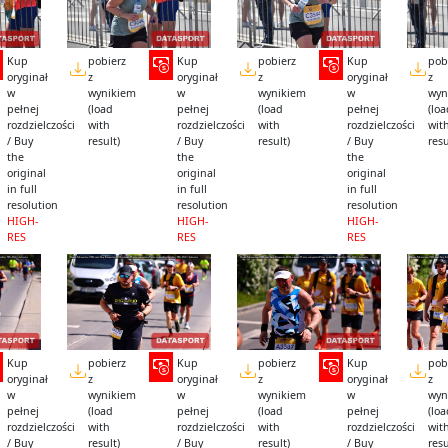
Kup
pobierz
Kup
pobierz
Kup
pob
oryginał
z
oryginał
z
oryginał
z
w
wynikiem
w
wynikiem
w
wyn
pełnej
(load
pełnej
(load
pełnej
(lo
rozdzielczości
with
rozdzielczości
with
rozdzielczości
wit
/ Buy
result)
/ Buy
result)
/ Buy
resu
the
the
the
original
original
original
in full
in full
in full
resolution
resolution
resolution
HIGH-
HIGH-
HIGH-
RES
RES
RES
Kup
pobierz
Kup
pobierz
Kup
pob
oryginał
z
oryginał
z
oryginał
z
w
wynikiem
w
wynikiem
w
wyn
pełnej
(load
pełnej
(load
pełnej
(lo
rozdzielczości
with
rozdzielczości
with
rozdzielczości
wit
/ Buy
result)
/ Buy
result)
/ Buy
resu