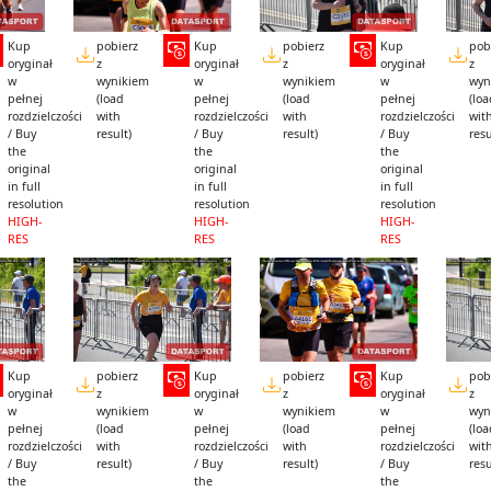
Kup
pobierz
Kup
pobierz
Kup
pob
oryginał
z
oryginał
z
oryginał
z
w
wynikiem
w
wynikiem
w
wyn
pełnej
(load
pełnej
(load
pełnej
(lo
rozdzielczości
with
rozdzielczości
with
rozdzielczości
wit
/ Buy
result)
/ Buy
result)
/ Buy
resu
the
the
the
original
original
original
in full
in full
in full
resolution
resolution
resolution
HIGH-
HIGH-
HIGH-
RES
RES
RES
Kup
pobierz
Kup
pobierz
Kup
pob
oryginał
z
oryginał
z
oryginał
z
w
wynikiem
w
wynikiem
w
wyn
pełnej
(load
pełnej
(load
pełnej
(lo
rozdzielczości
with
rozdzielczości
with
rozdzielczości
wit
/ Buy
result)
/ Buy
result)
/ Buy
resu
the
the
the