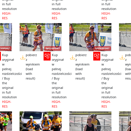
in full
in full
in full
resolution
resolution
resolution
HIGH-
HIGH-
HIGH-
RES
RES
RES
Kup
pobierz
Kup
pobierz
Kup
pob
oryginał
z
oryginał
z
oryginał
z
w
wynikiem
w
wynikiem
w
wyn
pełnej
(load
pełnej
(load
pełnej
(lo
rozdzielczości
with
rozdzielczości
with
rozdzielczości
wit
/ Buy
result)
/ Buy
result)
/ Buy
resu
the
the
the
original
original
original
in full
in full
in full
resolution
resolution
resolution
HIGH-
HIGH-
HIGH-
RES
RES
RES