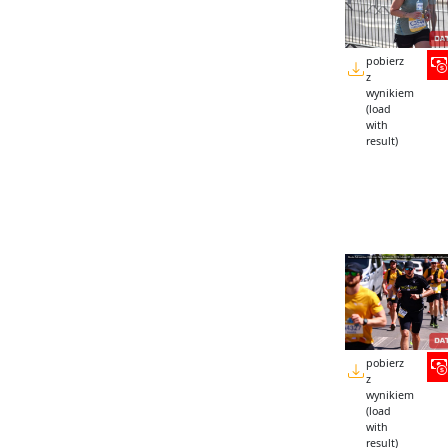
pobierz
z
wynikiem
(load
with
result)
pobierz
z
wynikiem
(load
with
result)