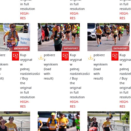
in full
in full
in full
resolution
resolution
resolut
HIGH-
HIGH-
HIGH-
RES
RES
RES
ierz
Kup
pobierz
Kup
pobierz
Kup
oryginał
z
oryginał
z
orygina
ikiem
w
wynikiem
w
wynikiem
w
ad
pełnej
(load
pełnej
(load
pełnej
h
rozdzielczości
with
rozdzielczości
with
rozdziel
lt)
/ Buy
result)
/ Buy
result)
/ Buy
the
the
the
original
original
original
in full
in full
in full
resolution
resolution
resolut
HIGH-
HIGH-
HIGH-
RES
RES
RES