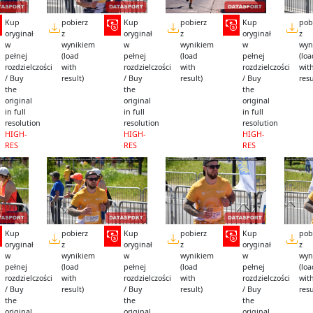
Kup
pobierz
Kup
pobierz
Kup
pob
oryginał
z
oryginał
z
oryginał
z
w
wynikiem
w
wynikiem
w
wyn
pełnej
(load
pełnej
(load
pełnej
(lo
rozdzielczości
with
rozdzielczości
with
rozdzielczości
wit
/ Buy
result)
/ Buy
result)
/ Buy
resu
the
the
the
original
original
original
in full
in full
in full
resolution
resolution
resolution
HIGH-
HIGH-
HIGH-
RES
RES
RES
Kup
pobierz
Kup
pobierz
Kup
pob
oryginał
z
oryginał
z
oryginał
z
w
wynikiem
w
wynikiem
w
wyn
pełnej
(load
pełnej
(load
pełnej
(lo
rozdzielczości
with
rozdzielczości
with
rozdzielczości
wit
/ Buy
result)
/ Buy
result)
/ Buy
resu
the
the
the
original
original
original