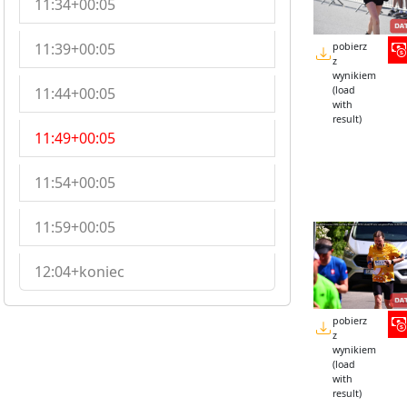
11:34+00:05
11:39+00:05
pobierz
z
wynikiem
11:44+00:05
(load
with
result)
11:49+00:05
11:54+00:05
11:59+00:05
12:04+koniec
pobierz
z
wynikiem
(load
with
result)