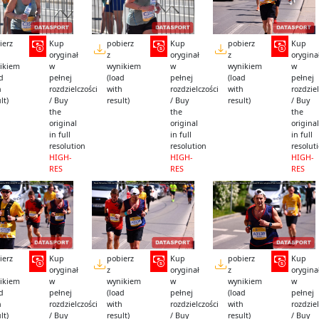
ierz
Kup
pobierz
Kup
pobierz
Kup
oryginał
z
oryginał
z
orygina
ikiem
w
wynikiem
w
wynikiem
w
ad
pełnej
(load
pełnej
(load
pełnej
h
rozdzielczości
with
rozdzielczości
with
rozdziel
lt)
/ Buy
result)
/ Buy
result)
/ Buy
the
the
the
original
original
original
in full
in full
in full
resolution
resolution
resolut
HIGH-
HIGH-
HIGH-
RES
RES
RES
ierz
Kup
pobierz
Kup
pobierz
Kup
oryginał
z
oryginał
z
orygina
ikiem
w
wynikiem
w
wynikiem
w
ad
pełnej
(load
pełnej
(load
pełnej
h
rozdzielczości
with
rozdzielczości
with
rozdziel
lt)
/ Buy
result)
/ Buy
result)
/ Buy