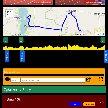
Leaflet
212
211
211
10.0 km
1.5 km
0 km
Daj znać jak było...
Zgłoszeni / Entry
Bieg 10km
211
S: 15:00