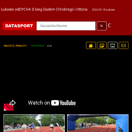
Łubowo odDYCHA II bieg śladem Chrobrego i Ottona
2024-05-18 Łubowo
C
Start:212, Finisz:211
Foto:393(0)
SL:0%