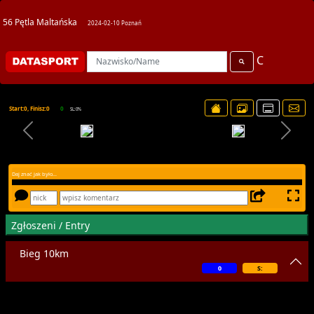
56 Pętla Maltańska
2024-02-10 Poznań
C
Start:0, Finisz:0
0
SL:0%
Daj znać jak było...
Zgłoszeni / Entry
Bieg 10km
0
S: