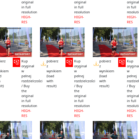
original
original
original
in full
in full
in full
resolution
resolution
resolut
HIGH-
HIGH-
HIGH-
RES
RES
RES
ierz
Kup
pobierz
Kup
pobierz
Kup
oryginał
z
oryginał
z
orygina
ikiem
w
wynikiem
w
wynikiem
w
ad
pełnej
(load
pełnej
(load
pełnej
h
rozdzielczości
with
rozdzielczości
with
rozdziel
lt)
/ Buy
result)
/ Buy
result)
/ Buy
the
the
the
original
original
original
in full
in full
in full
resolution
resolution
resolut
HIGH-
HIGH-
HIGH-
RES
RES
RES