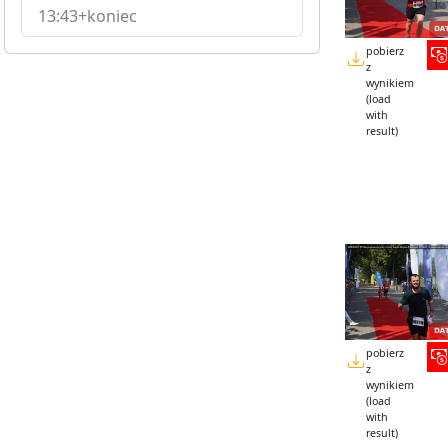
13:43+koniec
pobierz
z
wynikiem
(load
with
result)
pobierz
z
wynikiem
(load
with
result)