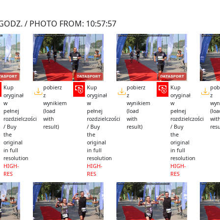
GODZ. / PHOTO FROM: 10:57:57
Kup
pobierz
Kup
pobierz
Kup
pob
oryginał
z
oryginał
z
oryginał
z
w
wynikiem
w
wynikiem
w
wyn
pełnej
(load
pełnej
(load
pełnej
(lo
rozdzielczości
with
rozdzielczości
with
rozdzielczości
wit
/ Buy
result)
/ Buy
result)
/ Buy
resu
the
the
the
original
original
original
in full
in full
in full
resolution
resolution
resolution
HIGH-
HIGH-
HIGH-
RES
RES
RES