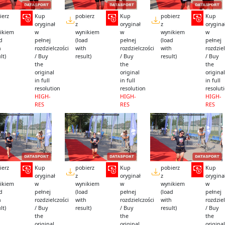
ierz
Kup
pobierz
Kup
pobierz
Kup
oryginał
z
oryginał
z
orygina
ikiem
w
wynikiem
w
wynikiem
w
ad
pełnej
(load
pełnej
(load
pełnej
h
rozdzielczości
with
rozdzielczości
with
rozdziel
lt)
/ Buy
result)
/ Buy
result)
/ Buy
the
the
the
original
original
original
in full
in full
in full
resolution
resolution
resolut
HIGH-
HIGH-
HIGH-
RES
RES
RES
ierz
Kup
pobierz
Kup
pobierz
Kup
oryginał
z
oryginał
z
orygina
ikiem
w
wynikiem
w
wynikiem
w
ad
pełnej
(load
pełnej
(load
pełnej
h
rozdzielczości
with
rozdzielczości
with
rozdziel
lt)
/ Buy
result)
/ Buy
result)
/ Buy
the
the
the
original
original
original