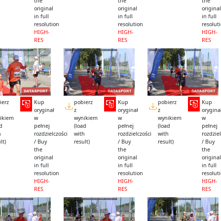
the
the
the
original
original
original
in full
in full
in full
resolution
resolution
resolut
HIGH-
HIGH-
HIGH-
RES
RES
RES
ierz
Kup
pobierz
Kup
pobierz
Kup
oryginał
z
oryginał
z
orygina
ikiem
w
wynikiem
w
wynikiem
w
ad
pełnej
(load
pełnej
(load
pełnej
h
rozdzielczości
with
rozdzielczości
with
rozdziel
lt)
/ Buy
result)
/ Buy
result)
/ Buy
the
the
the
original
original
original
in full
in full
in full
resolution
resolution
resolut
HIGH-
HIGH-
HIGH-
RES
RES
RES