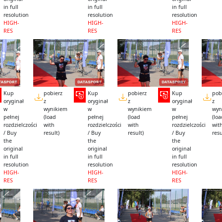
in full
in full
in full
resolution
resolution
resolution
HIGH-
HIGH-
HIGH-
RES
RES
RES
Kup
pobierz
Kup
pobierz
Kup
pob
oryginał
z
oryginał
z
oryginał
z
w
wynikiem
w
wynikiem
w
wyn
pełnej
(load
pełnej
(load
pełnej
(lo
rozdzielczości
with
rozdzielczości
with
rozdzielczości
wit
/ Buy
result)
/ Buy
result)
/ Buy
resu
the
the
the
original
original
original
in full
in full
in full
resolution
resolution
resolution
HIGH-
HIGH-
HIGH-
RES
RES
RES