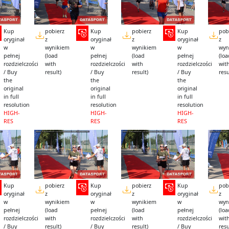
Kup
pobierz
Kup
pobierz
Kup
pob
oryginał
z
oryginał
z
oryginał
z
w
wynikiem
w
wynikiem
w
wyn
pełnej
(load
pełnej
(load
pełnej
(lo
rozdzielczości
with
rozdzielczości
with
rozdzielczości
wit
/ Buy
result)
/ Buy
result)
/ Buy
resu
the
the
the
original
original
original
in full
in full
in full
resolution
resolution
resolution
HIGH-
HIGH-
HIGH-
RES
RES
RES
Kup
pobierz
Kup
pobierz
Kup
pob
oryginał
z
oryginał
z
oryginał
z
w
wynikiem
w
wynikiem
w
wyn
pełnej
(load
pełnej
(load
pełnej
(lo
rozdzielczości
with
rozdzielczości
with
rozdzielczości
wit
/ Buy
result)
/ Buy
result)
/ Buy
resu