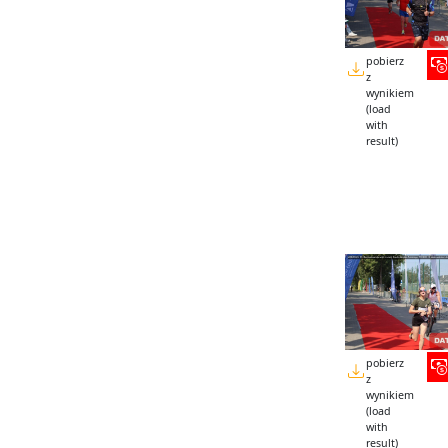
pobierz
z
wynikiem
(load
with
result)
pobierz
z
wynikiem
(load
with
result)