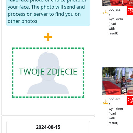
your face. The photo will send and
pobierz
process on server to find you on
z
wynikiem
other photos.
(load
with
result)
TWOJE ZDJĘCIE
pobierz
z
wynikiem
(load
with
result)
2024-08-15