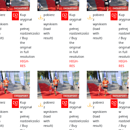
ierz
Kup
pobierz
Kup
pobierz
Kup
oryginał
z
oryginał
z
orygina
ikiem
w
wynikiem
w
wynikiem
w
ad
pełnej
(load
pełnej
(load
pełnej
h
rozdzielczości
with
rozdzielczości
with
rozdziel
lt)
/ Buy
result)
/ Buy
result)
/ Buy
the
the
the
original
original
original
in full
in full
in full
resolution
resolution
resolut
HIGH-
HIGH-
HIGH-
RES
RES
RES
ierz
Kup
pobierz
Kup
pobierz
Kup
oryginał
z
oryginał
z
orygina
ikiem
w
wynikiem
w
wynikiem
w
ad
pełnej
(load
pełnej
(load
pełnej
h
rozdzielczości
with
rozdzielczości
with
rozdziel
lt)
/ Buy
result)
/ Buy
result)
/ Buy