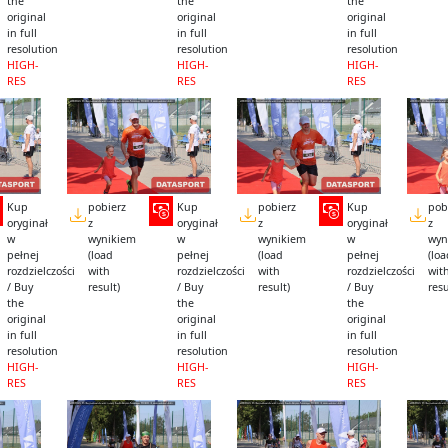
the
the
the
original
original
original
in full
in full
in full
resolution
resolution
resolution
HIGH-
HIGH-
HIGH-
RES
RES
RES
Kup
pobierz
Kup
pobierz
Kup
pob
oryginał
z
oryginał
z
oryginał
z
w
wynikiem
w
wynikiem
w
wyn
pełnej
(load
pełnej
(load
pełnej
(lo
rozdzielczości
with
rozdzielczości
with
rozdzielczości
wit
/ Buy
result)
/ Buy
result)
/ Buy
resu
the
the
the
original
original
original
in full
in full
in full
resolution
resolution
resolution
HIGH-
HIGH-
HIGH-
RES
RES
RES