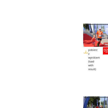
pobierz
z
wynikiem
(load
with
result)