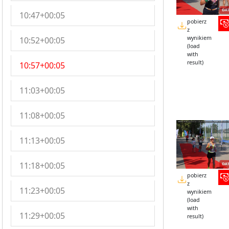
10:47+00:05
pobierz
z
wynikiem
10:52+00:05
(load
with
result)
10:57+00:05
11:03+00:05
11:08+00:05
11:13+00:05
11:18+00:05
pobierz
z
11:23+00:05
wynikiem
(load
with
11:29+00:05
result)