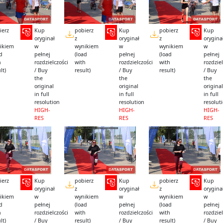
ierz
Kup
pobierz
Kup
pobierz
Kup
oryginał
z
oryginał
z
orygina
ikiem
w
wynikiem
w
wynikiem
w
ad
pełnej
(load
pełnej
(load
pełnej
h
rozdzielczości
with
rozdzielczości
with
rozdziel
lt)
/ Buy
result)
/ Buy
result)
/ Buy
the
the
the
original
original
original
in full
in full
in full
resolution
resolution
resolut
HIGH-
HIGH-
HIGH-
RES
RES
RES
ierz
Kup
pobierz
Kup
pobierz
Kup
oryginał
z
oryginał
z
orygina
ikiem
w
wynikiem
w
wynikiem
w
ad
pełnej
(load
pełnej
(load
pełnej
h
rozdzielczości
with
rozdzielczości
with
rozdziel
lt)
/ Buy
result)
/ Buy
result)
/ Buy