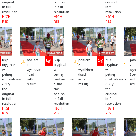
original
original
original
in full
in full
in full
resolution
resolution
resolution
HIGH-
HIGH-
HIGH-
RES
RES
RES
Kup
pobierz
Kup
pobierz
Kup
pob
oryginał
z
oryginał
z
oryginał
z
w
wynikiem
w
wynikiem
w
wyn
pełnej
(load
pełnej
(load
pełnej
(lo
rozdzielczości
with
rozdzielczości
with
rozdzielczości
wit
/ Buy
result)
/ Buy
result)
/ Buy
resu
the
the
the
original
original
original
in full
in full
in full
resolution
resolution
resolution
HIGH-
HIGH-
HIGH-
RES
RES
RES