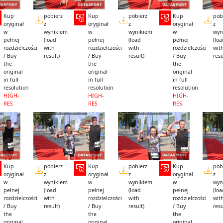
Kup
pobierz
Kup
pobierz
Kup
pob
oryginał
z
oryginał
z
oryginał
z
w
wynikiem
w
wynikiem
w
wyn
pełnej
(load
pełnej
(load
pełnej
(lo
rozdzielczości
with
rozdzielczości
with
rozdzielczości
wit
/ Buy
result)
/ Buy
result)
/ Buy
resu
the
the
the
original
original
original
in full
in full
in full
resolution
resolution
resolution
HIGH-
HIGH-
HIGH-
RES
RES
RES
Kup
pobierz
Kup
pobierz
Kup
pob
oryginał
z
oryginał
z
oryginał
z
w
wynikiem
w
wynikiem
w
wyn
pełnej
(load
pełnej
(load
pełnej
(lo
rozdzielczości
with
rozdzielczości
with
rozdzielczości
wit
/ Buy
result)
/ Buy
result)
/ Buy
resu
the
the
the
original
original
original