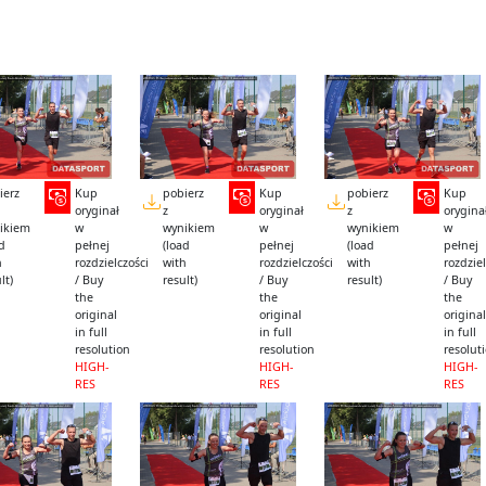
ierz
Kup
pobierz
Kup
pobierz
Kup
oryginał
z
oryginał
z
orygina
ikiem
w
wynikiem
w
wynikiem
w
ad
pełnej
(load
pełnej
(load
pełnej
h
rozdzielczości
with
rozdzielczości
with
rozdziel
lt)
/ Buy
result)
/ Buy
result)
/ Buy
the
the
the
original
original
original
in full
in full
in full
resolution
resolution
resolut
HIGH-
HIGH-
HIGH-
RES
RES
RES