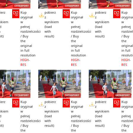
ierz
Kup
pobierz
Kup
pobierz
Kup
oryginał
z
oryginał
z
orygina
ikiem
w
wynikiem
w
wynikiem
w
ad
pełnej
(load
pełnej
(load
pełnej
h
rozdzielczości
with
rozdzielczości
with
rozdziel
lt)
/ Buy
result)
/ Buy
result)
/ Buy
the
the
the
original
original
original
in full
in full
in full
resolution
resolution
resolut
HIGH-
HIGH-
HIGH-
RES
RES
RES
ierz
Kup
pobierz
Kup
pobierz
Kup
oryginał
z
oryginał
z
orygina
ikiem
w
wynikiem
w
wynikiem
w
ad
pełnej
(load
pełnej
(load
pełnej
h
rozdzielczości
with
rozdzielczości
with
rozdziel
lt)
/ Buy
result)
/ Buy
result)
/ Buy
the
the
the