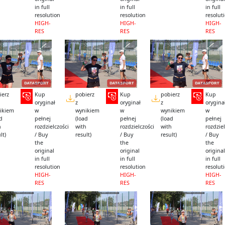
in full
in full
in full
resolution
resolution
resolut
HIGH-
HIGH-
HIGH-
RES
RES
RES
ierz
Kup
pobierz
Kup
pobierz
Kup
oryginał
z
oryginał
z
orygina
ikiem
w
wynikiem
w
wynikiem
w
ad
pełnej
(load
pełnej
(load
pełnej
h
rozdzielczości
with
rozdzielczości
with
rozdziel
lt)
/ Buy
result)
/ Buy
result)
/ Buy
the
the
the
original
original
original
in full
in full
in full
resolution
resolution
resolut
HIGH-
HIGH-
HIGH-
RES
RES
RES