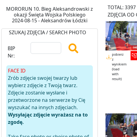
TOTAL: 3397
MORORUN 10. Bieg Aleksandrowski z
okazji Święta Wojska Polskiego
ZDJĘCIA OD 
2024-08-15 - Aleksandrów Łódzki
SZUKAJ ZDJĘCIA / SEARCH PHOTO
BIP
pobierz
Nr:
z
wynikiem
(load
FACE ID
with
Zrób zdjęcie swojej twarzy lub
result)
wybierz zdjęcie z Twoją twarz.
Zdjęcie zostanie wysłane i
przetworzone na serwerze by Cię
wyszukać na innych zdjęciach.
Wysyłając zdjęcie wyrażasz na to
zgodę.
Take face photo or choice photo of