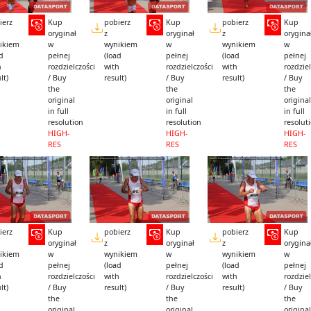
ierz
Kup
pobierz
Kup
pobierz
Kup
oryginał
z
oryginał
z
orygina
ikiem
w
wynikiem
w
wynikiem
w
ad
pełnej
(load
pełnej
(load
pełnej
h
rozdzielczości
with
rozdzielczości
with
rozdziel
lt)
/ Buy
result)
/ Buy
result)
/ Buy
the
the
the
original
original
original
in full
in full
in full
resolution
resolution
resolut
HIGH-
HIGH-
HIGH-
RES
RES
RES
ierz
Kup
pobierz
Kup
pobierz
Kup
oryginał
z
oryginał
z
orygina
ikiem
w
wynikiem
w
wynikiem
w
ad
pełnej
(load
pełnej
(load
pełnej
h
rozdzielczości
with
rozdzielczości
with
rozdziel
lt)
/ Buy
result)
/ Buy
result)
/ Buy
the
the
the
original
original
original