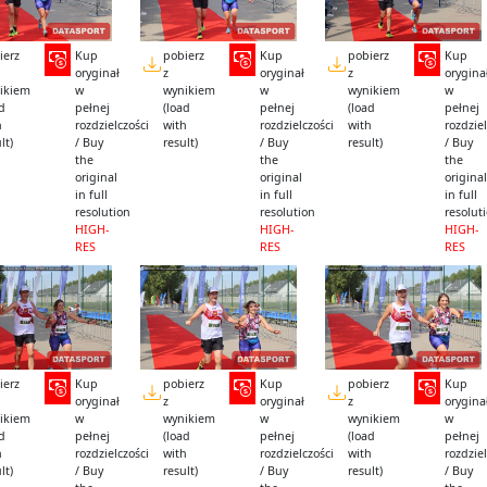
ierz
Kup
pobierz
Kup
pobierz
Kup
oryginał
z
oryginał
z
orygina
ikiem
w
wynikiem
w
wynikiem
w
ad
pełnej
(load
pełnej
(load
pełnej
h
rozdzielczości
with
rozdzielczości
with
rozdziel
lt)
/ Buy
result)
/ Buy
result)
/ Buy
the
the
the
original
original
original
in full
in full
in full
resolution
resolution
resolut
HIGH-
HIGH-
HIGH-
RES
RES
RES
ierz
Kup
pobierz
Kup
pobierz
Kup
oryginał
z
oryginał
z
orygina
ikiem
w
wynikiem
w
wynikiem
w
ad
pełnej
(load
pełnej
(load
pełnej
h
rozdzielczości
with
rozdzielczości
with
rozdziel
lt)
/ Buy
result)
/ Buy
result)
/ Buy