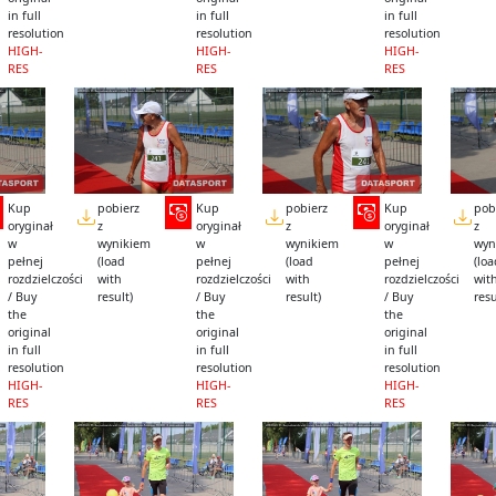
in full
in full
in full
resolution
resolution
resolution
HIGH-
HIGH-
HIGH-
RES
RES
RES
Kup
pobierz
Kup
pobierz
Kup
pob
oryginał
z
oryginał
z
oryginał
z
w
wynikiem
w
wynikiem
w
wyn
pełnej
(load
pełnej
(load
pełnej
(lo
rozdzielczości
with
rozdzielczości
with
rozdzielczości
wit
/ Buy
result)
/ Buy
result)
/ Buy
resu
the
the
the
original
original
original
in full
in full
in full
resolution
resolution
resolution
HIGH-
HIGH-
HIGH-
RES
RES
RES