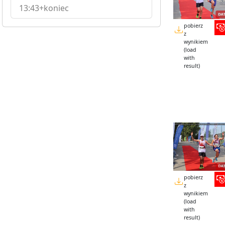
13:43+koniec
pobierz
z
wynikiem
(load
with
result)
pobierz
z
wynikiem
(load
with
result)