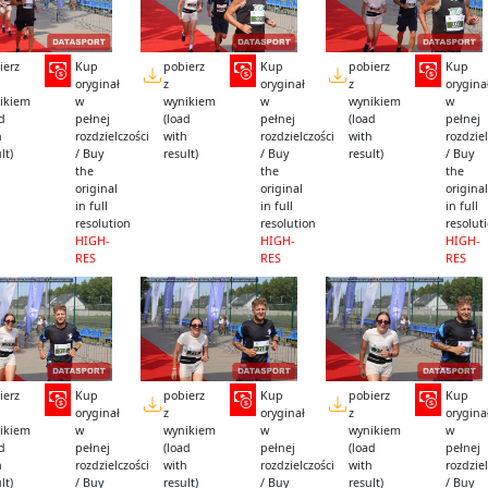
ierz
Kup
pobierz
Kup
pobierz
Kup
oryginał
z
oryginał
z
orygina
ikiem
w
wynikiem
w
wynikiem
w
ad
pełnej
(load
pełnej
(load
pełnej
h
rozdzielczości
with
rozdzielczości
with
rozdziel
lt)
/ Buy
result)
/ Buy
result)
/ Buy
the
the
the
original
original
original
in full
in full
in full
resolution
resolution
resolut
HIGH-
HIGH-
HIGH-
RES
RES
RES
ierz
Kup
pobierz
Kup
pobierz
Kup
oryginał
z
oryginał
z
orygina
ikiem
w
wynikiem
w
wynikiem
w
ad
pełnej
(load
pełnej
(load
pełnej
h
rozdzielczości
with
rozdzielczości
with
rozdziel
lt)
/ Buy
result)
/ Buy
result)
/ Buy