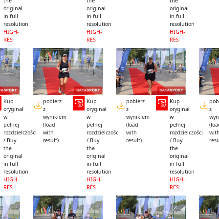
the
the
the
original
original
original
in full
in full
in full
resolution
resolution
resolution
HIGH-
HIGH-
HIGH-
RES
RES
RES
Kup
pobierz
Kup
pobierz
Kup
pob
oryginał
z
oryginał
z
oryginał
z
w
wynikiem
w
wynikiem
w
wyn
pełnej
(load
pełnej
(load
pełnej
(lo
rozdzielczości
with
rozdzielczości
with
rozdzielczości
wit
/ Buy
result)
/ Buy
result)
/ Buy
resu
the
the
the
original
original
original
in full
in full
in full
resolution
resolution
resolution
HIGH-
HIGH-
HIGH-
RES
RES
RES