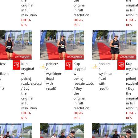
the
the
the
original
original
original
in full
in full
in full
resolution
resolution
resolut
HIGH-
HIGH-
HIGH-
RES
RES
RES
ierz
Kup
pobierz
Kup
pobierz
Kup
oryginał
z
oryginał
z
orygina
ikiem
w
wynikiem
w
wynikiem
w
ad
pełnej
(load
pełnej
(load
pełnej
h
rozdzielczości
with
rozdzielczości
with
rozdziel
lt)
/ Buy
result)
/ Buy
result)
/ Buy
the
the
the
original
original
original
in full
in full
in full
resolution
resolution
resolut
HIGH-
HIGH-
HIGH-
RES
RES
RES