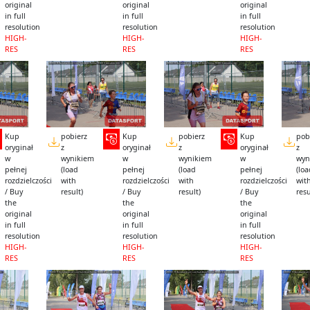
original
original
original
in full
in full
in full
resolution
resolution
resolution
HIGH-
HIGH-
HIGH-
RES
RES
RES
Kup
pobierz
Kup
pobierz
Kup
pob
oryginał
z
oryginał
z
oryginał
z
w
wynikiem
w
wynikiem
w
wyn
pełnej
(load
pełnej
(load
pełnej
(lo
rozdzielczości
with
rozdzielczości
with
rozdzielczości
wit
/ Buy
result)
/ Buy
result)
/ Buy
resu
the
the
the
original
original
original
in full
in full
in full
resolution
resolution
resolution
HIGH-
HIGH-
HIGH-
RES
RES
RES