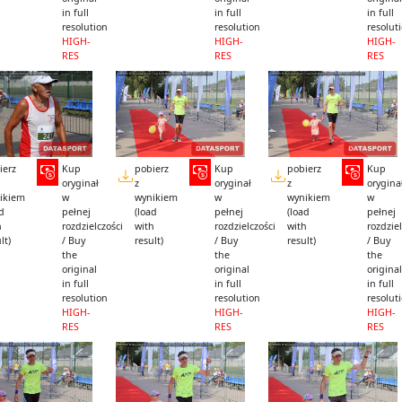
in full
in full
in full
resolution
resolution
resolut
HIGH-
HIGH-
HIGH-
RES
RES
RES
ierz
Kup
pobierz
Kup
pobierz
Kup
oryginał
z
oryginał
z
orygina
ikiem
w
wynikiem
w
wynikiem
w
ad
pełnej
(load
pełnej
(load
pełnej
h
rozdzielczości
with
rozdzielczości
with
rozdziel
lt)
/ Buy
result)
/ Buy
result)
/ Buy
the
the
the
original
original
original
in full
in full
in full
resolution
resolution
resolut
HIGH-
HIGH-
HIGH-
RES
RES
RES