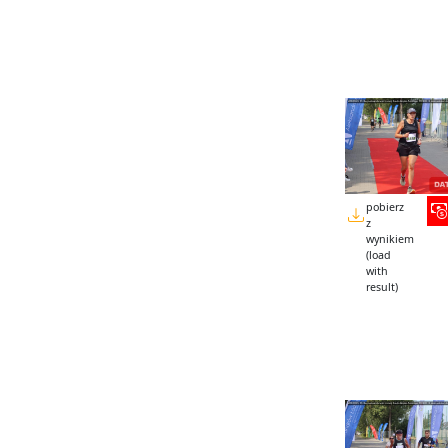
pobierz
z
wynikiem
(load
with
result)