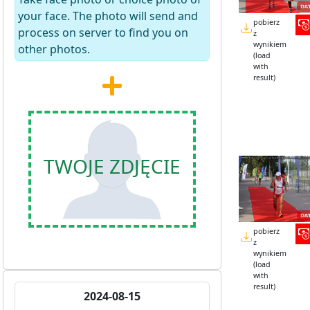
your face. The photo will send and
pobierz
process on server to find you on
z
wynikiem
other photos.
(load
with
result)
TWOJE ZDJĘCIE
pobierz
z
wynikiem
(load
with
result)
2024-08-15