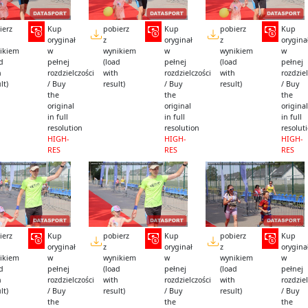
ierz
Kup
pobierz
Kup
pobierz
Kup
oryginał
z
oryginał
z
orygina
ikiem
w
wynikiem
w
wynikiem
w
ad
pełnej
(load
pełnej
(load
pełnej
h
rozdzielczości
with
rozdzielczości
with
rozdziel
lt)
/ Buy
result)
/ Buy
result)
/ Buy
the
the
the
original
original
original
in full
in full
in full
resolution
resolution
resolut
HIGH-
HIGH-
HIGH-
RES
RES
RES
ierz
Kup
pobierz
Kup
pobierz
Kup
oryginał
z
oryginał
z
orygina
ikiem
w
wynikiem
w
wynikiem
w
ad
pełnej
(load
pełnej
(load
pełnej
h
rozdzielczości
with
rozdzielczości
with
rozdziel
lt)
/ Buy
result)
/ Buy
result)
/ Buy
the
the
the