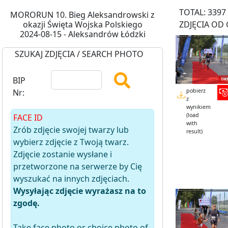
TOTAL: 3397
MORORUN 10. Bieg Aleksandrowski z
okazji Święta Wojska Polskiego
ZDJĘCIA OD 
2024-08-15 - Aleksandrów Łódzki
SZUKAJ ZDJĘCIA / SEARCH PHOTO
BIP
pobierz
Nr:
z
wynikiem
(load
FACE ID
with
Zrób zdjęcie swojej twarzy lub
result)
wybierz zdjęcie z Twoją twarz.
Zdjęcie zostanie wysłane i
przetworzone na serwerze by Cię
wyszukać na innych zdjęciach.
Wysyłając zdjęcie wyrażasz na to
zgodę.
Take face photo or choice photo of