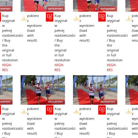
Kup
pobierz
Kup
pobierz
Kup
pob
oryginał
z
oryginał
z
oryginał
z
w
wynikiem
w
wynikiem
w
wyn
pełnej
(load
pełnej
(load
pełnej
(lo
rozdzielczości
with
rozdzielczości
with
rozdzielczości
wit
/ Buy
result)
/ Buy
result)
/ Buy
resu
the
the
the
original
original
original
in full
in full
in full
resolution
resolution
resolution
HIGH-
HIGH-
HIGH-
RES
RES
RES
Kup
pobierz
Kup
pobierz
Kup
pob
oryginał
z
oryginał
z
oryginał
z
w
wynikiem
w
wynikiem
w
wyn
pełnej
(load
pełnej
(load
pełnej
(lo
rozdzielczości
with
rozdzielczości
with
rozdzielczości
wit
/ Buy
result)
/ Buy
result)
/ Buy
resu