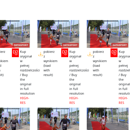
ierz
Kup
pobierz
Kup
pobierz
Kup
oryginał
z
oryginał
z
orygina
ikiem
w
wynikiem
w
wynikiem
w
ad
pełnej
(load
pełnej
(load
pełnej
h
rozdzielczości
with
rozdzielczości
with
rozdziel
lt)
/ Buy
result)
/ Buy
result)
/ Buy
the
the
the
original
original
original
in full
in full
in full
resolution
resolution
resolut
HIGH-
HIGH-
HIGH-
RES
RES
RES