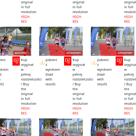
original
original
original
in full
in full
in full
resolution
resolution
resolut
HIGH-
HIGH-
HIGH-
RES
RES
RES
ierz
Kup
pobierz
Kup
pobierz
Kup
oryginał
z
oryginał
z
orygina
ikiem
w
wynikiem
w
wynikiem
w
ad
pełnej
(load
pełnej
(load
pełnej
h
rozdzielczości
with
rozdzielczości
with
rozdziel
lt)
/ Buy
result)
/ Buy
result)
/ Buy
the
the
the
original
original
original
in full
in full
in full
resolution
resolution
resolut
HIGH-
HIGH-
HIGH-
RES
RES
RES