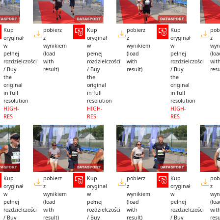
Kup
pobierz
Kup
pobierz
Kup
pob
oryginał
z
oryginał
z
oryginał
z
w
wynikiem
w
wynikiem
w
wyn
pełnej
(load
pełnej
(load
pełnej
(lo
rozdzielczości
with
rozdzielczości
with
rozdzielczości
wit
/ Buy
result)
/ Buy
result)
/ Buy
resu
the
the
the
original
original
original
in full
in full
in full
resolution
resolution
resolution
HIGH-
HIGH-
HIGH-
RES
RES
RES
Kup
pobierz
Kup
pobierz
Kup
pob
oryginał
z
oryginał
z
oryginał
z
w
wynikiem
w
wynikiem
w
wyn
pełnej
(load
pełnej
(load
pełnej
(lo
rozdzielczości
with
rozdzielczości
with
rozdzielczości
wit
/ Buy
result)
/ Buy
result)
/ Buy
resu