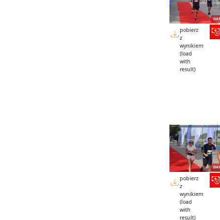
pobierz
z
wynikiem
(load
with
result)
pobierz
z
wynikiem
(load
with
result)