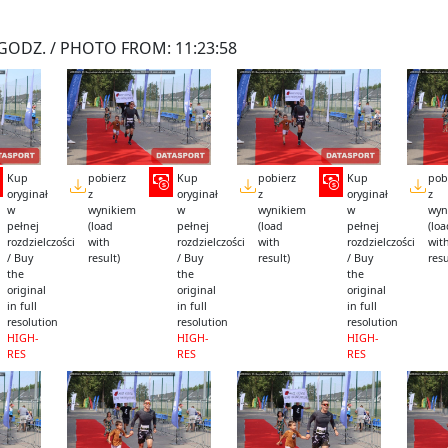
GODZ. / PHOTO FROM: 11:23:58
Kup
pobierz
Kup
pobierz
Kup
pob
oryginał
z
oryginał
z
oryginał
z
w
wynikiem
w
wynikiem
w
wyn
pełnej
(load
pełnej
(load
pełnej
(lo
rozdzielczości
with
rozdzielczości
with
rozdzielczości
wit
/ Buy
result)
/ Buy
result)
/ Buy
resu
the
the
the
original
original
original
in full
in full
in full
resolution
resolution
resolution
HIGH-
HIGH-
HIGH-
RES
RES
RES