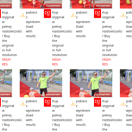
Kup
pobierz
Kup
pobierz
Kup
pob
oryginał
z
oryginał
z
oryginał
z
w
wynikiem
w
wynikiem
w
wyn
pełnej
(load
pełnej
(load
pełnej
(lo
rozdzielczości
with
rozdzielczości
with
rozdzielczości
wit
/ Buy
result)
/ Buy
result)
/ Buy
resu
the
the
the
original
original
original
in full
in full
in full
resolution
resolution
resolution
HIGH-
HIGH-
HIGH-
RES
RES
RES
Kup
pobierz
Kup
pobierz
Kup
pob
oryginał
z
oryginał
z
oryginał
z
w
wynikiem
w
wynikiem
w
wyn
pełnej
(load
pełnej
(load
pełnej
(lo
rozdzielczości
with
rozdzielczości
with
rozdzielczości
wit
/ Buy
result)
/ Buy
result)
/ Buy
resu
the
the
the