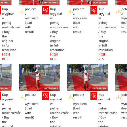
Kup
pobierz
Kup
pobierz
Kup
pob
oryginał
z
oryginał
z
oryginał
z
w
wynikiem
w
wynikiem
w
wyn
pełnej
(load
pełnej
(load
pełnej
(lo
rozdzielczości
with
rozdzielczości
with
rozdzielczości
wit
/ Buy
result)
/ Buy
result)
/ Buy
resu
the
the
the
original
original
original
in full
in full
in full
resolution
resolution
resolution
HIGH-
HIGH-
HIGH-
RES
RES
RES
Kup
pobierz
Kup
pobierz
Kup
pob
oryginał
z
oryginał
z
oryginał
z
w
wynikiem
w
wynikiem
w
wyn
pełnej
(load
pełnej
(load
pełnej
(lo
rozdzielczości
with
rozdzielczości
with
rozdzielczości
wit
/ Buy
result)
/ Buy
result)
/ Buy
resu
the
the
the
original
original
original