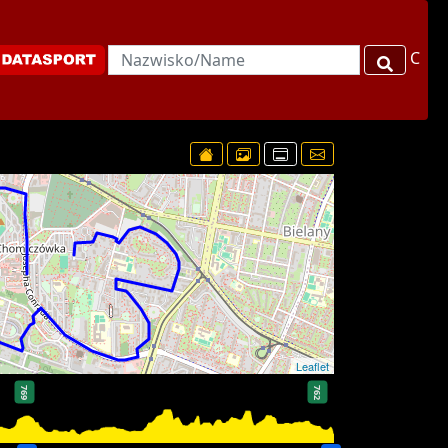
C
Leaflet
769
762