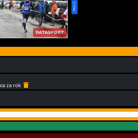
0 km
nia za rok