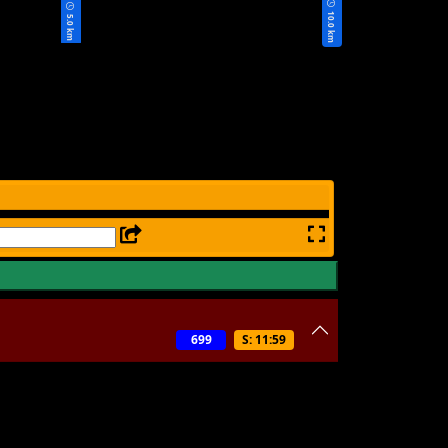
10.0 km
5.0 km
699
S: 11:59