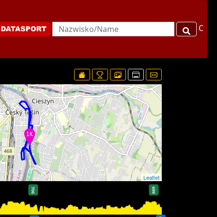
C
Leaflet
706
699