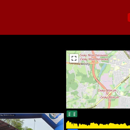
709
709