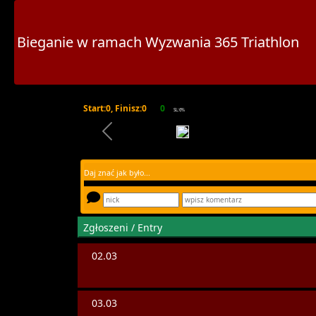
Bieganie w ramach Wyzwania 365 Triathlo
Start:0, Finisz:0
0
SL:6%
Daj znać jak było...
Zgłoszeni / Entry
02.03
03.03