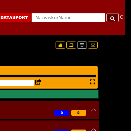
C
0
S: