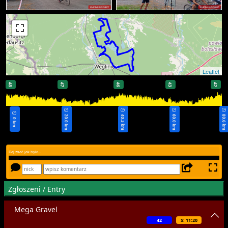
Leaflet
48
47
46
43
42
20.0 km
40.3 km
60.0 km
80.6 km
0 km
Daj znać jak było...
Zgłoszeni / Entry
Mega Gravel
42
S: 11:20