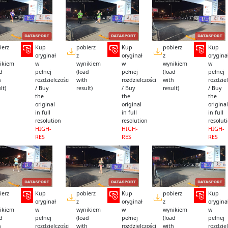
ierz
Kup
pobierz
Kup
pobierz
Kup
oryginał
z
oryginał
z
orygina
ikiem
w
wynikiem
w
wynikiem
w
ad
pełnej
(load
pełnej
(load
pełnej
h
rozdzielczości
with
rozdzielczości
with
rozdziel
lt)
/ Buy
result)
/ Buy
result)
/ Buy
the
the
the
original
original
original
in full
in full
in full
resolution
resolution
resolut
HIGH-
HIGH-
HIGH-
RES
RES
RES
ierz
Kup
pobierz
Kup
pobierz
Kup
oryginał
z
oryginał
z
orygina
ikiem
w
wynikiem
w
wynikiem
w
ad
pełnej
(load
pełnej
(load
pełnej
h
rozdzielczości
with
rozdzielczości
with
rozdziel