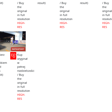
lt)
/ Buy
result)
/ Buy
result)
/ Buy
the
the
the
original
original
original
in full
in full
in full
resolution
resolution
resolut
HIGH-
HIGH-
HIGH-
RES
RES
RES
ierz
Kup
oryginał
ikiem
w
ad
pełnej
h
rozdzielczości
lt)
/ Buy
the
original
in full
resolution
HIGH-
RES