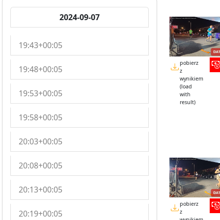
2024-09-07
19:43+00:05
pobierz
19:48+00:05
z
wynikiem
(load
19:53+00:05
with
result)
19:58+00:05
20:03+00:05
20:08+00:05
20:13+00:05
pobierz
20:19+00:05
z
wynikiem