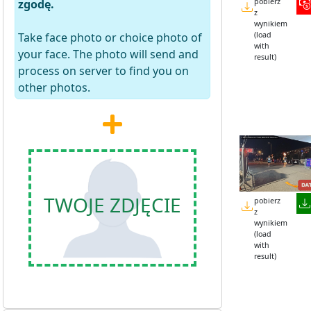
zgodę.
pobierz
z
wynikiem
Take face photo or choice photo of
(load
with
your face. The photo will send and
result)
process on server to find you on
other photos.
TWOJE ZDJĘCIE
pobierz
z
wynikiem
(load
with
result)