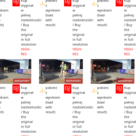
ierz
Kup
pobierz
Kup
pobierz
Kup
oryginał
z
oryginał
z
orygina
ikiem
w
wynikiem
w
wynikiem
w
ad
pełnej
(load
pełnej
(load
pełnej
h
rozdzielczości
with
rozdzielczości
with
rozdziel
lt)
/ Buy
result)
/ Buy
result)
/ Buy
the
the
the
original
original
original
in full
in full
in full
resolution
resolution
resolut
HIGH-
HIGH-
HIGH-
RES
RES
RES
ierz
Kup
pobierz
Kup
pobierz
Kup
oryginał
z
oryginał
z
orygina
ikiem
w
wynikiem
w
wynikiem
w
ad
pełnej
(load
pełnej
(load
pełnej
h
rozdzielczości
with
rozdzielczości
with
rozdziel
lt)
/ Buy
result)
/ Buy
result)
/ Buy
the
the
the
original
original
original
in full
in full
in full
resolution
resolution
resolut