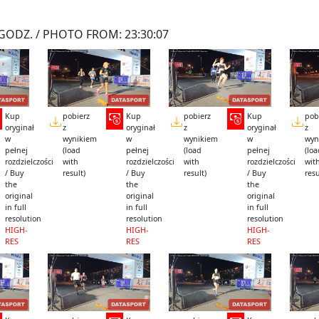
GODZ. / PHOTO FROM: 23:30:07
Kup
pobierz
Kup
pobierz
Kup
pob
oryginał
z
oryginał
z
oryginał
z
w
wynikiem
w
wynikiem
w
wyn
pełnej
(load
pełnej
(load
pełnej
(lo
rozdzielczości
with
rozdzielczości
with
rozdzielczości
wit
/ Buy
result)
/ Buy
result)
/ Buy
resu
the
the
the
original
original
original
in full
in full
in full
resolution
resolution
resolution
HIGH-
HIGH-
HIGH-
RES
RES
RES