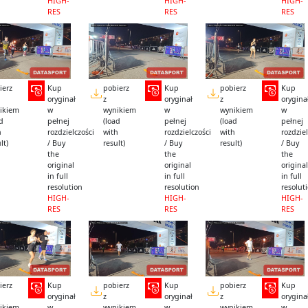
HIGH-
HIGH-
HIGH-
RES
RES
RES
ierz
Kup
pobierz
Kup
pobierz
Kup
oryginał
z
oryginał
z
orygina
ikiem
w
wynikiem
w
wynikiem
w
ad
pełnej
(load
pełnej
(load
pełnej
h
rozdzielczości
with
rozdzielczości
with
rozdziel
lt)
/ Buy
result)
/ Buy
result)
/ Buy
the
the
the
original
original
original
in full
in full
in full
resolution
resolution
resolut
HIGH-
HIGH-
HIGH-
RES
RES
RES
ierz
Kup
pobierz
Kup
pobierz
Kup
oryginał
z
oryginał
z
orygina
ikiem
w
wynikiem
w
wynikiem
w