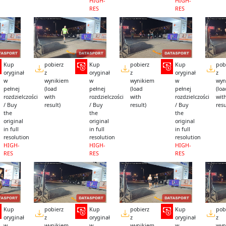
HIGH-
HIGH-
RES
RES
Kup
pobierz
Kup
pobierz
Kup
pob
oryginał
z
oryginał
z
oryginał
z
w
wynikiem
w
wynikiem
w
wyn
pełnej
(load
pełnej
(load
pełnej
(lo
rozdzielczości
with
rozdzielczości
with
rozdzielczości
wit
/ Buy
result)
/ Buy
result)
/ Buy
resu
the
the
the
original
original
original
in full
in full
in full
resolution
resolution
resolution
HIGH-
HIGH-
HIGH-
RES
RES
RES
Kup
pobierz
Kup
pobierz
Kup
pob
oryginał
z
oryginał
z
oryginał
z
w
wynikiem
w
wynikiem
w
wyn