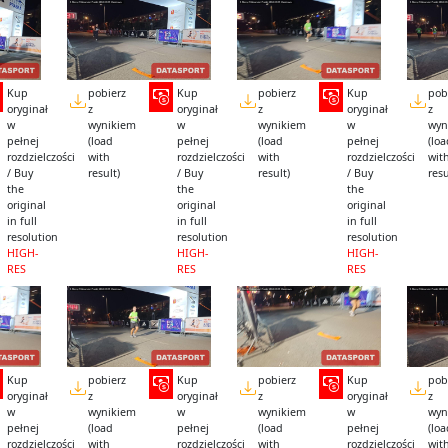
Kup
pobierz
Kup
pobierz
Kup
pob
oryginał
z
oryginał
z
oryginał
z
w
wynikiem
w
wynikiem
w
wyn
pełnej
(load
pełnej
(load
pełnej
(lo
rozdzielczości
with
rozdzielczości
with
rozdzielczości
wit
/ Buy
result)
/ Buy
result)
/ Buy
resu
the
the
the
original
original
original
in full
in full
in full
resolution
resolution
resolution
HIGH-
HIGH-
HIGH-
RES
RES
RES
Kup
pobierz
Kup
pobierz
Kup
pob
oryginał
z
oryginał
z
oryginał
z
w
wynikiem
w
wynikiem
w
wyn
pełnej
(load
pełnej
(load
pełnej
(lo
rozdzielczości
with
rozdzielczości
with
rozdzielczości
wit