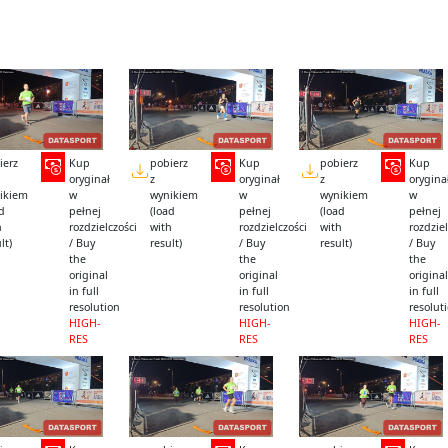
ierz
Kup
pobierz
Kup
pobierz
Kup
oryginał
z
oryginał
z
orygina
ikiem
w
wynikiem
w
wynikiem
w
ad
pełnej
(load
pełnej
(load
pełnej
h
rozdzielczości
with
rozdzielczości
with
rozdziel
lt)
/ Buy
result)
/ Buy
result)
/ Buy
the
the
the
original
original
original
in full
in full
in full
resolution
resolution
resolut
HIGH-
HIGH-
HIGH-
RES
RES
RES