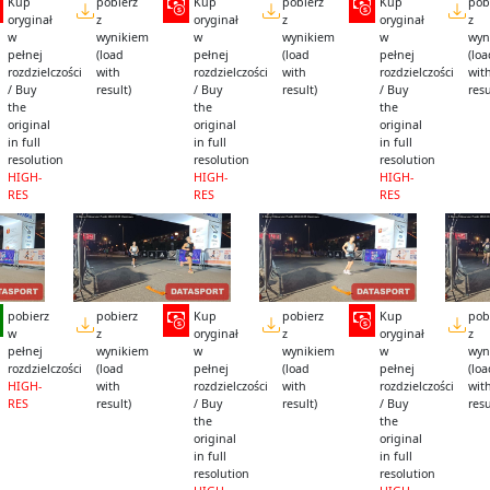
Kup
pobierz
Kup
pobierz
Kup
pob
oryginał
z
oryginał
z
oryginał
z
w
wynikiem
w
wynikiem
w
wyn
pełnej
(load
pełnej
(load
pełnej
(lo
rozdzielczości
with
rozdzielczości
with
rozdzielczości
wit
/ Buy
result)
/ Buy
result)
/ Buy
resu
the
the
the
original
original
original
in full
in full
in full
resolution
resolution
resolution
HIGH-
HIGH-
HIGH-
RES
RES
RES
pobierz
pobierz
Kup
pobierz
Kup
pob
w
z
oryginał
z
oryginał
z
pełnej
wynikiem
w
wynikiem
w
wyn
rozdzielczości
(load
pełnej
(load
pełnej
(lo
HIGH-
with
rozdzielczości
with
rozdzielczości
wit
RES
result)
/ Buy
result)
/ Buy
resu
the
the
original
original
in full
in full
resolution
resolution