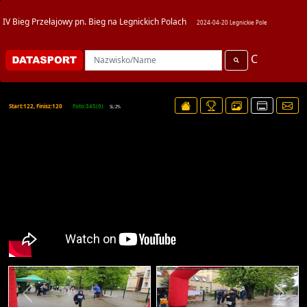
IV Bieg Przełajowy pn. Bieg na Legnickich Polach
2024-04-20 Legnickie Pole
C
Start:122, Finisz:120
Foto:345(0)
SL:2%