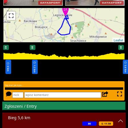
Leaflet
82
80
80
1.2 km
5.6 km
0 km
Daj znać jak było...
Zgłoszeni / Entry
Bieg 5,6 km
80
S: 11:59