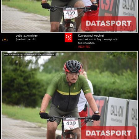
pobierz z wynikiem
Kup oryginał w pełnej
(load with result)
rozdzielczości / Buy the original in
full resolution
HIGH-RES