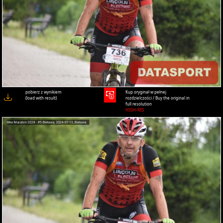
pobierz z wynikiem
Kup oryginał w pełnej
(load with result)
rozdzielczości / Buy the original in
full resolution
HIGH-RES