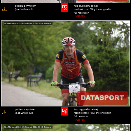
pobierz z wynikiem
Kup oryginał w pełnej
(load with result)
rozdzielczości / Buy the original in
full resolution
HIGH-RES
pobierz z wynikiem
Kup oryginał w pełnej
(load with result)
rozdzielczości / Buy the original in
full resolution
HIGH-RES