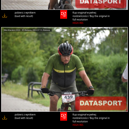
pobierz z wynikiem
Kup oryginał w pełnej
(load with result)
rozdzielczości / Buy the original in
full resolution
HIGH-RES
pobierz z wynikiem
Kup oryginał w pełnej
(load with result)
rozdzielczości / Buy the original in
full resolution
HIGH-RES