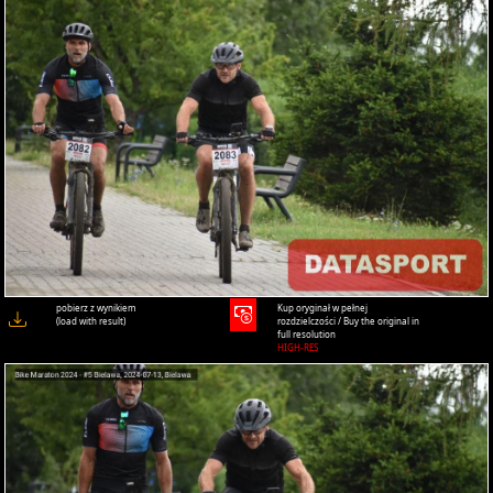
pobierz z wynikiem
Kup oryginał w pełnej
(load with result)
rozdzielczości / Buy the original in
full resolution
HIGH-RES