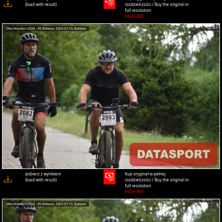
(load with result)
rozdzielczości / Buy the original in
full resolution
HIGH-RES
pobierz z wynikiem
Kup oryginał w pełnej
(load with result)
rozdzielczości / Buy the original in
full resolution
HIGH-RES