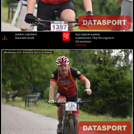
pobierz z wynikiem
Kup oryginał w pełnej
(load with result)
rozdzielczości / Buy the original in
full resolution
HIGH-RES