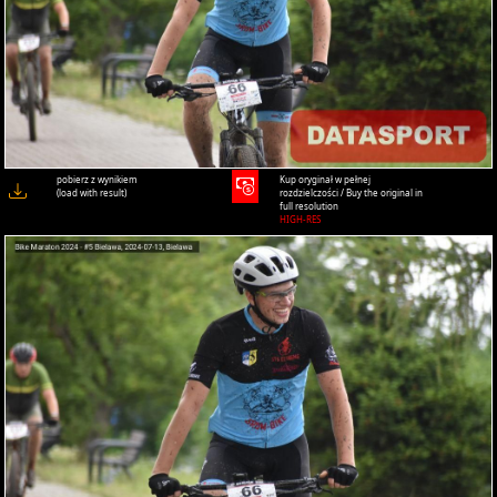
pobierz z wynikiem
Kup oryginał w pełnej
(load with result)
rozdzielczości / Buy the original in
full resolution
HIGH-RES