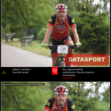
pobierz z wynikiem
Kup oryginał w pełnej
(load with result)
rozdzielczości / Buy the original in
full resolution
HIGH-RES