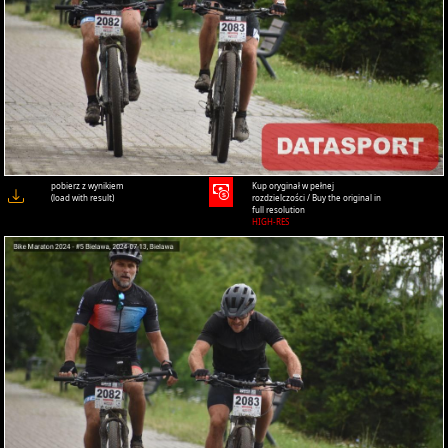
pobierz z wynikiem
Kup oryginał w pełnej
(load with result)
rozdzielczości / Buy the original in
full resolution
HIGH-RES