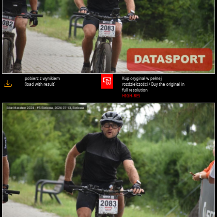
pobierz z wynikiem
Kup oryginał w pełnej
(load with result)
rozdzielczości / Buy the original in
full resolution
HIGH-RES