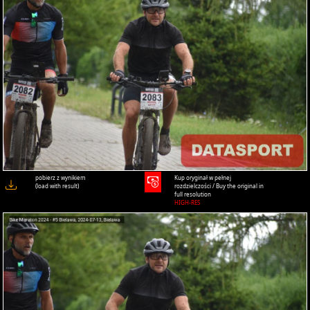
pobierz z wynikiem
Kup oryginał w pełnej
(load with result)
rozdzielczości / Buy the original in
full resolution
HIGH-RES