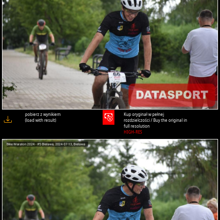
pobierz z wynikiem
Kup oryginał w pełnej
(load with result)
rozdzielczości / Buy the original in
full resolution
HIGH-RES