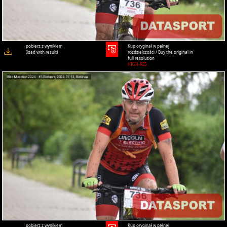
pobierz z wynikiem
Kup oryginał w pełnej
(load with result)
rozdzielczości / Buy the original in
full resolution
HIGH-RES
pobierz z wynikiem
Kup oryginał w pełnej