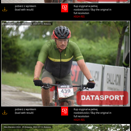
pobierz z wynikiem
Kup oryginał w pełnej
(load with result)
rozdzielczości / Buy the original in
full resolution
HIGH-RES
pobierz z wynikiem
Kup oryginał w pełnej
(load with result)
rozdzielczości / Buy the original in
full resolution
HIGH-RES