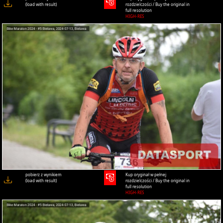
(load with result)
rozdzielczości / Buy the original in
full resolution
HIGH-RES
pobierz z wynikiem
Kup oryginał w pełnej
(load with result)
rozdzielczości / Buy the original in
full resolution
HIGH-RES