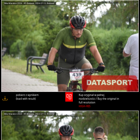
pobierz z wynikiem
Kup oryginał w pełnej
(load with result)
rozdzielczości / Buy the original in
full resolution
HIGH-RES