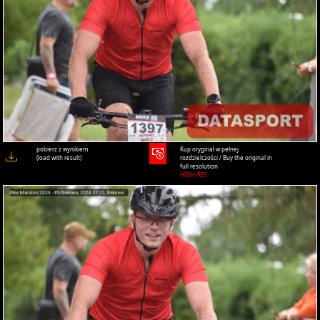
pobierz z wynikiem
Kup oryginał w pełnej
(load with result)
rozdzielczości / Buy the original in
full resolution
HIGH-RES