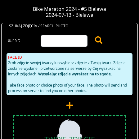
Bike Maraton 2024 - #5 Bielawa
2024-07-13 - Bielawa
SZUKAJ ZDJĘCIA / SEARCH PHOTO
BIP Nr:
FACE ID
Zrób zdjęcie swojej twarzy lub wybierz zdjęcie z Twoją twarz. Zdjęcie
zostanie wysłane i przetworzone na serwerze by Cię wyszukać na
innych zdjęciach.
Wysyłając zdjęcie wyrażasz na to zgodę.
Take face photo or choice photo of your face. The photo will send and
process on server to find you on other photos.