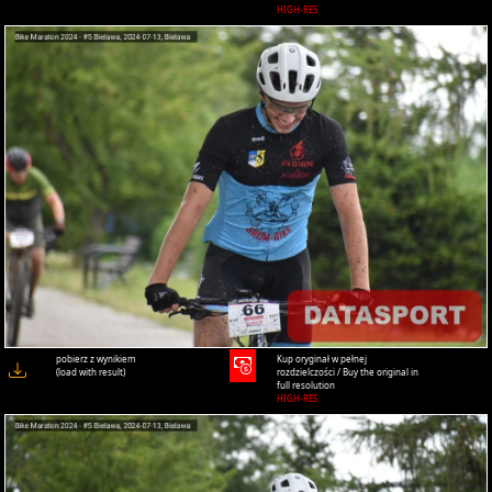
HIGH-RES
pobierz z wynikiem
Kup oryginał w pełnej
(load with result)
rozdzielczości / Buy the original in
full resolution
HIGH-RES