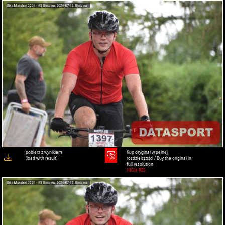
pobierz z wynikiem
Kup oryginał w pełnej
(load with result)
rozdzielczości / Buy the original in
full resolution
HIGH-RES