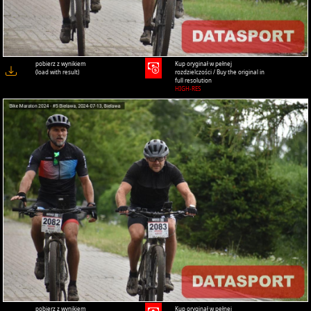
pobierz z wynikiem
Kup oryginał w pełnej
(load with result)
rozdzielczości / Buy the original in
full resolution
HIGH-RES
pobierz z wynikiem
Kup oryginał w pełnej