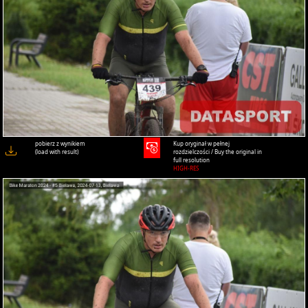
pobierz z wynikiem
Kup oryginał w pełnej
(load with result)
rozdzielczości / Buy the original in
full resolution
HIGH-RES