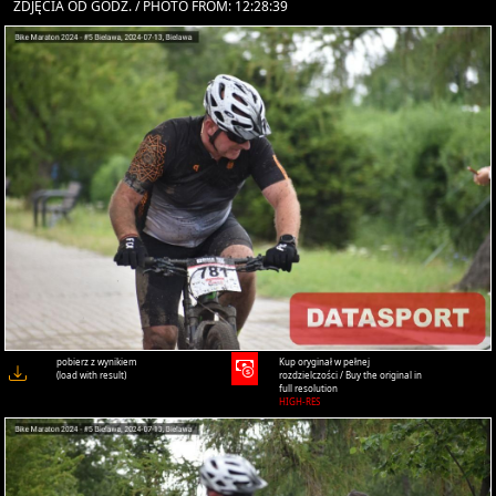
ZDJĘCIA OD GODZ. / PHOTO FROM: 12:28:39
pobierz z wynikiem
Kup oryginał w pełnej
(load with result)
rozdzielczości / Buy the original in
full resolution
HIGH-RES