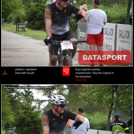
pobierz z wynikiem
Kup oryginał w pełnej
(load with result)
rozdzielczości / Buy the original in
full resolution
HIGH-RES