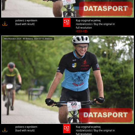
pobierz z wynikiem
Kup oryginał w pełnej
(load with result)
rozdzielczości / Buy the original in
full resolution
HIGH-RES
pobierz z wynikiem
Kup oryginał w pełnej
(load with result)
rozdzielczości / Buy the original in
full resolution