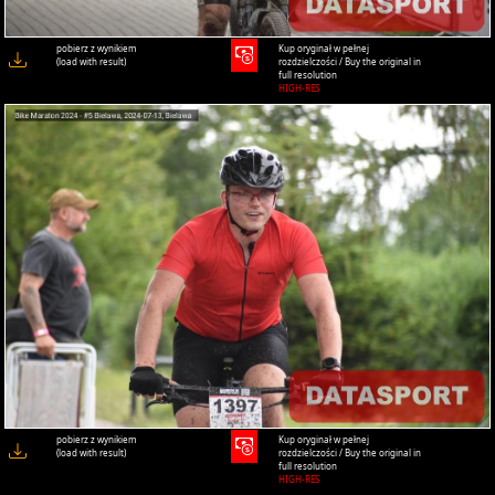
pobierz z wynikiem
Kup oryginał w pełnej
(load with result)
rozdzielczości / Buy the original in
full resolution
HIGH-RES
pobierz z wynikiem
Kup oryginał w pełnej
(load with result)
rozdzielczości / Buy the original in
full resolution
HIGH-RES