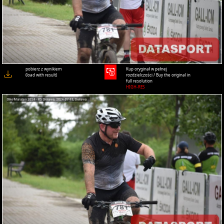
pobierz z wynikiem
Kup oryginał w pełnej
(load with result)
rozdzielczości / Buy the original in
full resolution
HIGH-RES