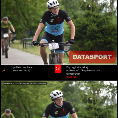
pobierz z wynikiem
Kup oryginał w pełnej
(load with result)
rozdzielczości / Buy the original in
full resolution
HIGH-RES